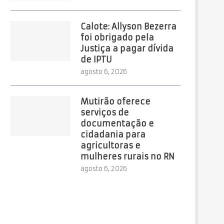
Calote: Allyson Bezerra
foi obrigado pela
Justiça a pagar dívida
de IPTU
agosto 6, 2026
Mutirão oferece
serviços de
documentação e
cidadania para
agricultoras e
mulheres rurais no RN
agosto 6, 2026