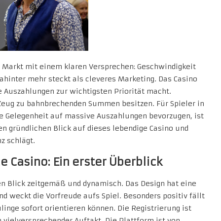
 Markt mit einem klaren Versprechen: Geschwindigkeit
ahinter mehr steckt als cleveres Marketing. Das Casino
ge Auszahlungen zur wichtigsten Priorität macht.
s Zeug zu bahnbrechenden Summen besitzen. Für Spieler in
die Gelegenheit auf massive Auszahlungen bevorzugen, ist
n gründlichen Blick auf dieses lebendige Casino und
z schlägt.
 Casino: Ein erster Überblick
en Blick zeitgemäß und dynamisch. Das Design hat eine
und weckt die Vorfreude aufs Spiel. Besonders positiv fällt
linge sofort orientieren können. Die Registrierung ist
 vielversprechender Auftakt. Die Plattform ist von