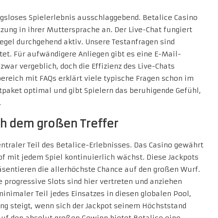
ungsloses Spielerlebnis ausschlaggebend. Betalice Casino
zung in ihrer Muttersprache an. Der Live-Chat fungiert
egel durchgehend aktiv. Unsere Testanfragen sind
t. Für aufwändigere Anliegen gibt es eine E-Mail-
zwar vergeblich, doch die Effizienz des Live-Chats
ereich mit FAQs erklärt viele typische Fragen schon im
mtpaket optimal und gibt Spielern das beruhigende Gefühl,
.
ch dem großen Treffer
entraler Teil des Betalice-Erlebnisses. Das Casino gewährt
f mit jedem Spiel kontinuierlich wächst. Diese Jackpots
äsentieren die allerhöchste Chance auf den großen Wurf.
 progressive Slots sind hier vertreten und anziehen
minimaler Teil jedes Einsatzes in diesen globalen Pool,
 steigt, wenn sich der Jackpot seinem Höchststand
auf den absolut großen Gewinn bietet Betalice eine