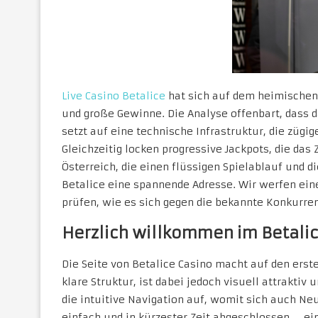
Live Casino Betalice
hat sich auf dem heimischen
und große Gewinne. Die Analyse offenbart, dass d
setzt auf eine technische Infrastruktur, die zügi
Gleichzeitig locken progressive Jackpots, die da
Österreich, die einen flüssigen Spielablauf und 
Betalice eine spannende Adresse. Wir werfen eine
prüfen, wie es sich gegen die bekannte Konkurren
Herzlich willkommen im Betalice
Die Seite von Betalice Casino macht auf den erst
klare Struktur, ist dabei jedoch visuell attraktiv 
die intuitive Navigation auf, womit sich auch Neu
einfach und in kürzester Zeit abgeschlossen – ein