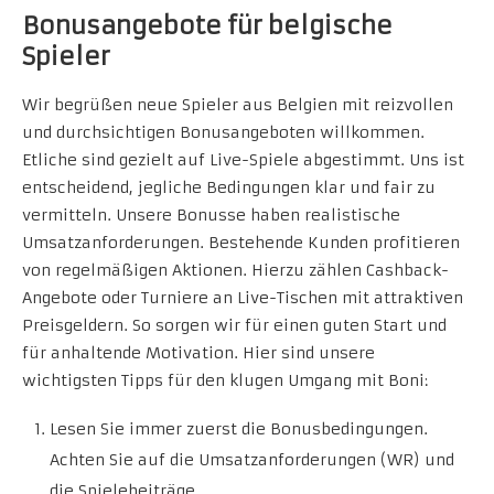
Bonusangebote für belgische
Spieler
Wir begrüßen neue Spieler aus Belgien mit reizvollen
und durchsichtigen Bonusangeboten willkommen.
Etliche sind gezielt auf Live-Spiele abgestimmt. Uns ist
entscheidend, jegliche Bedingungen klar und fair zu
vermitteln. Unsere Bonusse haben realistische
Umsatzanforderungen. Bestehende Kunden profitieren
von regelmäßigen Aktionen. Hierzu zählen Cashback-
Angebote oder Turniere an Live-Tischen mit attraktiven
Preisgeldern. So sorgen wir für einen guten Start und
für anhaltende Motivation. Hier sind unsere
wichtigsten Tipps für den klugen Umgang mit Boni:
Lesen Sie immer zuerst die Bonusbedingungen.
Achten Sie auf die Umsatzanforderungen (WR) und
die Spielebeiträge.