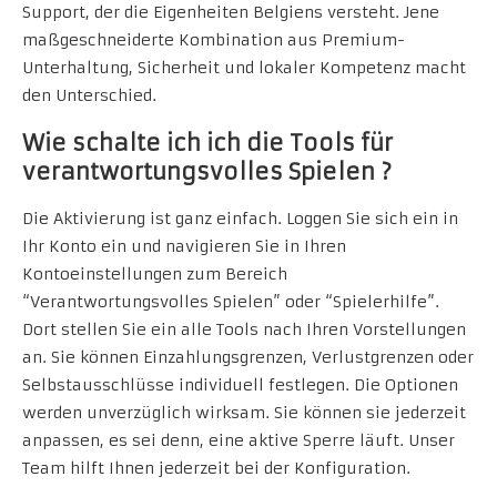
Support, der die Eigenheiten Belgiens versteht. Jene
maßgeschneiderte Kombination aus Premium-
Unterhaltung, Sicherheit und lokaler Kompetenz macht
den Unterschied.
Wie schalte ich ich die Tools für
verantwortungsvolles Spielen ?
Die Aktivierung ist ganz einfach. Loggen Sie sich ein in
Ihr Konto ein und navigieren Sie in Ihren
Kontoeinstellungen zum Bereich
“Verantwortungsvolles Spielen” oder “Spielerhilfe”.
Dort stellen Sie ein alle Tools nach Ihren Vorstellungen
an. Sie können Einzahlungsgrenzen, Verlustgrenzen oder
Selbstausschlüsse individuell festlegen. Die Optionen
werden unverzüglich wirksam. Sie können sie jederzeit
anpassen, es sei denn, eine aktive Sperre läuft. Unser
Team hilft Ihnen jederzeit bei der Konfiguration.