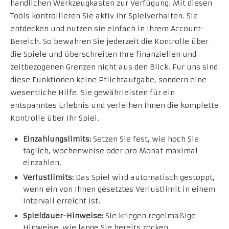
handlichen Werkzeugkasten zur Verfügung. Mit diesen
Tools kontrollieren Sie aktiv Ihr Spielverhalten. Sie
entdecken und nutzen sie einfach in Ihrem Account-
Bereich. So bewahren Sie jederzeit die Kontrolle über
die Spiele und überschreiten Ihre finanziellen und
zeitbezogenen Grenzen nicht aus den Blick. Für uns sind
diese Funktionen keine Pflichtaufgabe, sondern eine
wesentliche Hilfe. Sie gewährleisten für ein
entspanntes Erlebnis und verleihen Ihnen die komplette
Kontrolle über Ihr Spiel.
Einzahlungslimits:
Setzen Sie fest, wie hoch Sie
täglich, wochenweise oder pro Monat maximal
einzahlen.
Verlustlimits:
Das Spiel wird automatisch gestoppt,
wenn ein von Ihnen gesetztes Verlustlimit in einem
Intervall erreicht ist.
Spieldauer-Hinweise:
Sie kriegen regelmäßige
Hinweise, wie lange Sie bereits zocken.