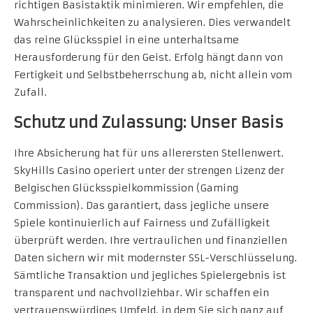
richtigen Basistaktik minimieren. Wir empfehlen, die
Wahrscheinlichkeiten zu analysieren. Dies verwandelt
das reine Glücksspiel in eine unterhaltsame
Herausforderung für den Geist. Erfolg hängt dann von
Fertigkeit und Selbstbeherrschung ab, nicht allein vom
Zufall.
Schutz und Zulassung: Unser Basis
Ihre Absicherung hat für uns allerersten Stellenwert.
SkyHills Casino operiert unter der strengen Lizenz der
Belgischen Glücksspielkommission (Gaming
Commission). Das garantiert, dass jegliche unsere
Spiele kontinuierlich auf Fairness und Zufälligkeit
überprüft werden. Ihre vertraulichen und finanziellen
Daten sichern wir mit modernster SSL-Verschlüsselung.
Sämtliche Transaktion und jegliches Spielergebnis ist
transparent und nachvollziehbar. Wir schaffen ein
vertrauenswürdiges Umfeld, in dem Sie sich ganz auf