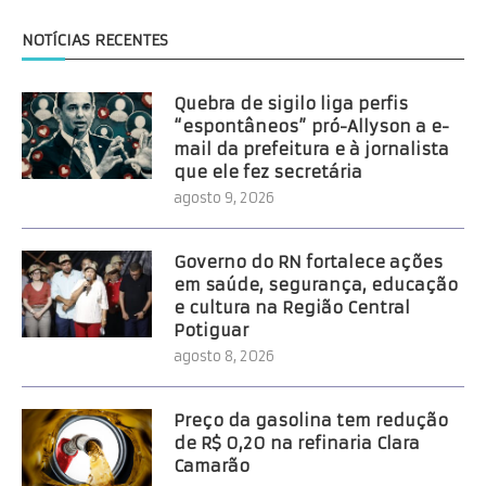
NOTÍCIAS RECENTES
Quebra de sigilo liga perfis
“espontâneos” pró-Allyson a e-
mail da prefeitura e à jornalista
que ele fez secretária
agosto 9, 2026
Governo do RN fortalece ações
em saúde, segurança, educação
e cultura na Região Central
Potiguar
agosto 8, 2026
Preço da gasolina tem redução
de R$ 0,20 na refinaria Clara
Camarão