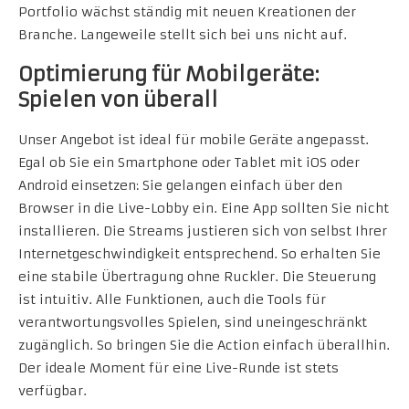
Portfolio wächst ständig mit neuen Kreationen der
Branche. Langeweile stellt sich bei uns nicht auf.
Optimierung für Mobilgeräte:
Spielen von überall
Unser Angebot ist ideal für mobile Geräte angepasst.
Egal ob Sie ein Smartphone oder Tablet mit iOS oder
Android einsetzen: Sie gelangen einfach über den
Browser in die Live-Lobby ein. Eine App sollten Sie nicht
installieren. Die Streams justieren sich von selbst Ihrer
Internetgeschwindigkeit entsprechend. So erhalten Sie
eine stabile Übertragung ohne Ruckler. Die Steuerung
ist intuitiv. Alle Funktionen, auch die Tools für
verantwortungsvolles Spielen, sind uneingeschränkt
zugänglich. So bringen Sie die Action einfach überallhin.
Der ideale Moment für eine Live-Runde ist stets
verfügbar.