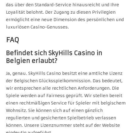
das über den Standard-Service hinausreicht und Ihre
Loyalität belohnt. Der Zugang zu diesen Privilegien
ermöglicht eine neue Dimension des persönlichen und
luxuriösen Casino-Genusses.
FAQ
Befindet sich SkyHills Casino in
Belgien erlaubt?
Ja, genau. SkyHills Casino besitzt eine amtliche Lizenz
der Belgischen Glücksspielkommission. Das bedeutet,
wir entsprechen alle rechtlichen Anforderungen. Die
Spiele werden auf Fairness geprüft. Wir stellen bereit
einen rechtmäßigen Service für Spieler mit belgischem
Wohnsitz. Sie können sich auf einen gänzlich
regulierten und gesicherten Spielbetrieb verlassen
können. Unsere Lizenznummer steht auf der Website
eindeutig aufgeführt.