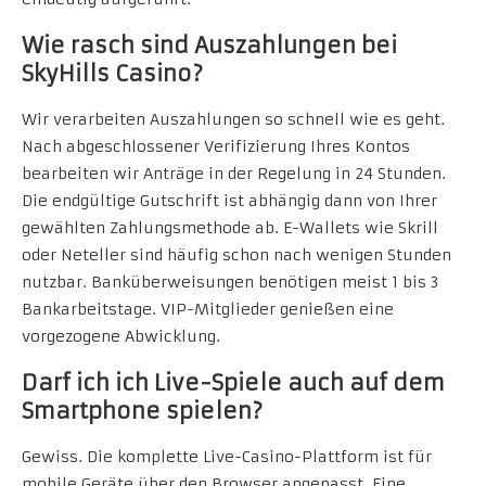
Wie rasch sind Auszahlungen bei
SkyHills Casino?
Wir verarbeiten Auszahlungen so schnell wie es geht.
Nach abgeschlossener Verifizierung Ihres Kontos
bearbeiten wir Anträge in der Regelung in 24 Stunden.
Die endgültige Gutschrift ist abhängig dann von Ihrer
gewählten Zahlungsmethode ab. E-Wallets wie Skrill
oder Neteller sind häufig schon nach wenigen Stunden
nutzbar. Banküberweisungen benötigen meist 1 bis 3
Bankarbeitstage. VIP-Mitglieder genießen eine
vorgezogene Abwicklung.
Darf ich ich Live-Spiele auch auf dem
Smartphone spielen?
Gewiss. Die komplette Live-Casino-Plattform ist für
mobile Geräte über den Browser angepasst. Eine