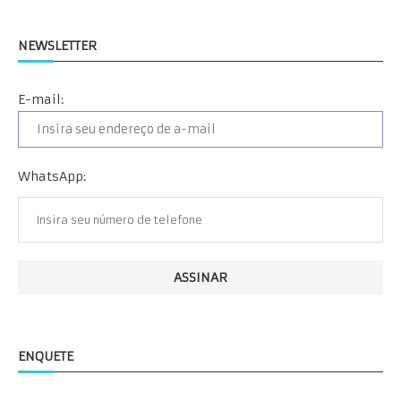
NEWSLETTER
E-mail:
WhatsApp:
ENQUETE