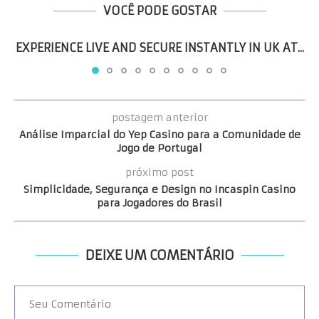
VOCÊ PODE GOSTAR
EXPERIENCE LIVE AND SECURE INSTANTLY IN UK AT...
postagem anterior
Análise Imparcial do Yep Casino para a Comunidade de
Jogo de Portugal
próximo post
Simplicidade, Segurança e Design no Incaspin Casino
para Jogadores do Brasil
DEIXE UM COMENTÁRIO