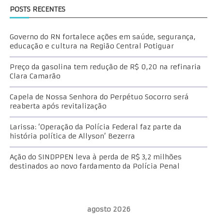
POSTS RECENTES
Governo do RN fortalece ações em saúde, segurança,
educação e cultura na Região Central Potiguar
Preço da gasolina tem redução de R$ 0,20 na refinaria
Clara Camarão
Capela de Nossa Senhora do Perpétuo Socorro será
reaberta após revitalização
Larissa: ‘Operação da Polícia Federal faz parte da
história política de Allyson’ Bezerra
Ação do SINDPPEN leva à perda de R$ 3,2 milhões
destinados ao novo fardamento da Polícia Penal
agosto 2026