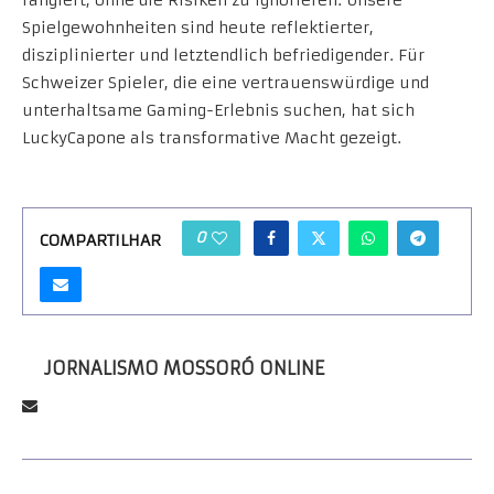
rangiert, ohne die Risiken zu ignorieren. Unsere
Spielgewohnheiten sind heute reflektierter,
disziplinierter und letztendlich befriedigender. Für
Schweizer Spieler, die eine vertrauenswürdige und
unterhaltsame Gaming-Erlebnis suchen, hat sich
LuckyCapone als transformative Macht gezeigt.
0
COMPARTILHAR
JORNALISMO MOSSORÓ ONLINE