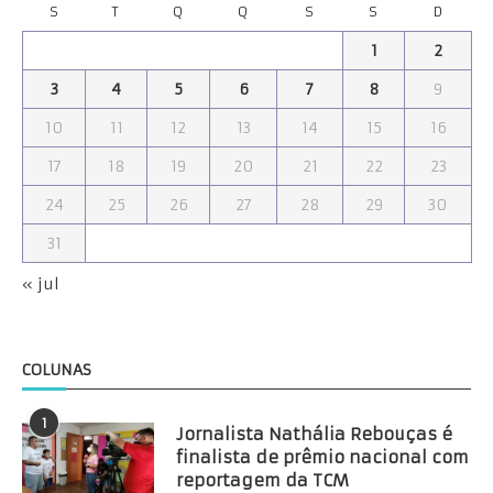
S
T
Q
Q
S
S
D
1
2
3
4
5
6
7
8
9
10
11
12
13
14
15
16
17
18
19
20
21
22
23
24
25
26
27
28
29
30
31
« jul
COLUNAS
1
Jornalista Nathália Rebouças é
finalista de prêmio nacional com
reportagem da TCM