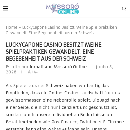
Home
»
LuckyCapone Casino Besitzt Meine Spielpraktiken
Gewandelt: Eine Begebenheit aus der Schweiz
LUCKYCAPONE CASINO BESITZT MEINE
SPIELPRAKTIKEN GEWANDELT: EINE
BEGEBENHEIT AUS DER SCHWEIZ
Escrito por
Jornalismo Mossoró Online
junho 8,
2026
A+
A-
Als Spieler aus der Schweiz haben wir häufig das
Empfinden, dass die Online-Casino-Landschaft für uns
gewissermassen eine Nebenrolle spielt. Die Jagd nach
einer Seite, die nicht nur lizenziert und geschützt ist,
sondern auch unsere individuellen Bedürfnisse an
Bezahlmethoden wie PostFinance, Twint oder E-Finance
versteht, kann eine wahre Aufgabe sein. Unsere