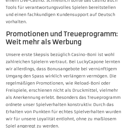
einem Live-Casino. Schließlich sollte das Casino auch
Tools für verantwortungsvolles Spielen bereitstellen
und einen fachkundigen Kundensupport auf Deutsch
vorhalten.
Promotionen und Treueprogramm:
Weit mehr als Werbung
Unsere erste Skepsis bezüglich Casino-Boni ist wohl
zahlreichen Spielern vertraut. Bei LuckyCapone lernten
wir allerdings, dass Bonusangebote bei vernünftigem
Umgang den Spass wirklich verlängern vermögen. Die
regelmäßigen Promotionen, wie Reload-Boni oder
Freispiele, erschienen nicht als Druckmittel, vielmehr
als Anerkennung erlebt. Besonders das Treueprogramm
ordnete unser Spielverhalten konstruktiv: Durch das
Erhalten von Punkten für echtes Spielverhalten wurden
wir für unsere Loyalität entlohnt, ohne zu maßlosem
Spiel angeregt zu werden.