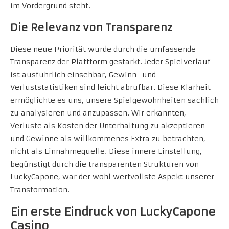
im Vordergrund steht.
Die Relevanz von Transparenz
Diese neue Priorität wurde durch die umfassende
Transparenz der Plattform gestärkt. Jeder Spielverlauf
ist ausführlich einsehbar, Gewinn- und
Verluststatistiken sind leicht abrufbar. Diese Klarheit
ermöglichte es uns, unsere Spielgewohnheiten sachlich
zu analysieren und anzupassen. Wir erkannten,
Verluste als Kosten der Unterhaltung zu akzeptieren
und Gewinne als willkommenes Extra zu betrachten,
nicht als Einnahmequelle. Diese innere Einstellung,
begünstigt durch die transparenten Strukturen von
LuckyCapone, war der wohl wertvollste Aspekt unserer
Transformation.
Ein erste Eindruck von LuckyCapone
Casino