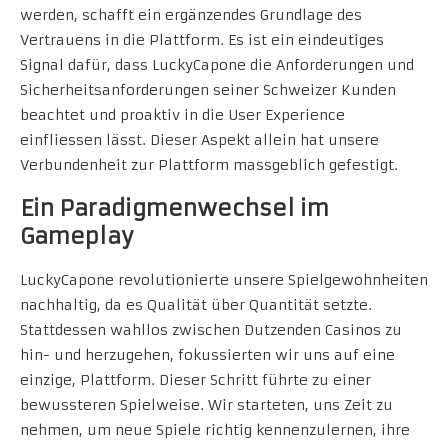
werden, schafft ein ergänzendes Grundlage des
Vertrauens in die Plattform. Es ist ein eindeutiges
Signal dafür, dass LuckyCapone die Anforderungen und
Sicherheitsanforderungen seiner Schweizer Kunden
beachtet und proaktiv in die User Experience
einfliessen lässt. Dieser Aspekt allein hat unsere
Verbundenheit zur Plattform massgeblich gefestigt.
Ein Paradigmenwechsel im
Gameplay
LuckyCapone revolutionierte unsere Spielgewohnheiten
nachhaltig, da es Qualität über Quantität setzte.
Stattdessen wahllos zwischen Dutzenden Casinos zu
hin- und herzugehen, fokussierten wir uns auf eine
einzige, Plattform. Dieser Schritt führte zu einer
bewussteren Spielweise. Wir starteten, uns Zeit zu
nehmen, um neue Spiele richtig kennenzulernen, ihre