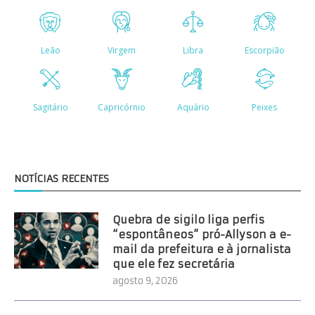
NOTÍCIAS RECENTES
Quebra de sigilo liga perfis
“espontâneos” pró-Allyson a e-
mail da prefeitura e à jornalista
que ele fez secretária
agosto 9, 2026