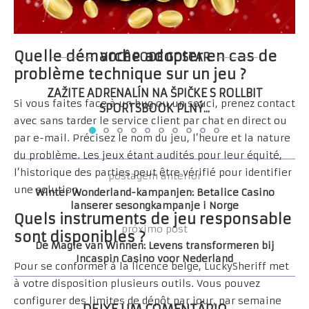
Quelle démarche adopter en cas de
VOCÊ PODE GOSTAR
problème technique sur un jeu ?
ZAŽITE ADRENALÍN NA ŠPIČKE S ROLLBIT
Si vous faites face à un bug ou un souci, prenez contact
SPORTSBOOK PLNÝ...
avec sans tarder le service client par chat en direct ou
par e-mail. Précisez le nom du jeu, l’heure et la nature
du problème. Les jeux étant audités pour leur équité,
l’historique des parties peut être vérifié pour identifier
postagem anterior
une solution.
Winter Wonderland-kampanjen: Betalice Casino
lanserer sesongkampanje i Norge
Quels instruments de jeu responsable
próximo post
sont disponibles ?
De Magie van Winnen: Levens transformeren bij
Incaspin Casino voor Nederland
Pour se conformer à la licence belge, LuckySheriff met
à votre disposition plusieurs outils. Vous pouvez
configurer des limites de dépôt par jour, par semaine