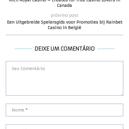
Rich Royal Casino – Created for True Casino Lovers in
Canada
próximo post
Een Uitgebreide Spelersgids voor Promoties bij Rainbet
Casino in België
DEIXE UM COMENTÁRIO