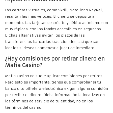
Las carteras virtuales, como Skrill, Neteller o PayPal,
resultan las más veloces. El dinero se deposita al
momento. Las tarjetas de crédito y débito asimismo son
muy rápidas, con los fondos accesibles en segundos.
Dichas alternativas evitan los plazos de las
transferencias bancarias tradicionales, así que son
ideales si deseas comenzar a jugar de inmediato.
¿Hay comisiones por retirar dinero en
Mafia Casino?
Mafia Casino no suele aplicar comisiones por retiros.
Pero esto es importante: tienes que comprobar si tu
banco o tu billetera electrónica exigen alguna comisión
por recibir el dinero. Dicha información la localizas en
los términos de servicio de tu entidad, no en los
términos del casino.