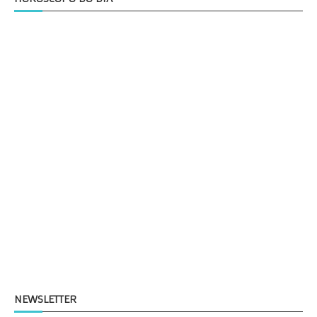
NEWSLETTER