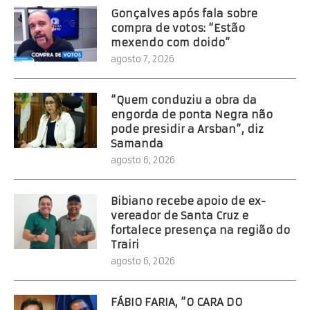
Gonçalves após fala sobre
compra de votos: “Estão
mexendo com doido”
agosto 7, 2026
“Quem conduziu a obra da
engorda de ponta Negra não
pode presidir a Arsban”, diz
Samanda
agosto 6, 2026
Bibiano recebe apoio de ex-
vereador de Santa Cruz e
fortalece presença na região do
Trairi
agosto 6, 2026
FÁBIO FARIA, “O CARA DO