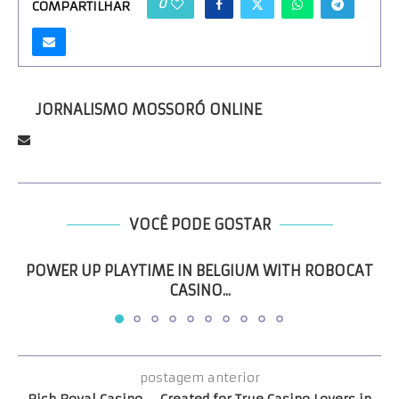
0
COMPARTILHAR
JORNALISMO MOSSORÓ ONLINE
VOCÊ PODE GOSTAR
POWER UP PLAYTIME IN BELGIUM WITH ROBOCAT
CASINO...
postagem anterior