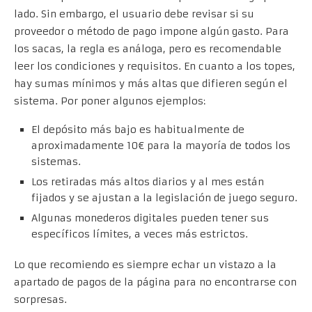
lado. Sin embargo, el usuario debe revisar si su
proveedor o método de pago impone algún gasto. Para
los sacas, la regla es análoga, pero es recomendable
leer los condiciones y requisitos. En cuanto a los topes,
hay sumas mínimos y más altas que difieren según el
sistema. Por poner algunos ejemplos:
El depósito más bajo es habitualmente de
aproximadamente 10€ para la mayoría de todos los
sistemas.
Los retiradas más altos diarios y al mes están
fijados y se ajustan a la legislación de juego seguro.
Algunas monederos digitales pueden tener sus
específicos límites, a veces más estrictos.
Lo que recomiendo es siempre echar un vistazo a la
apartado de pagos de la página para no encontrarse con
sorpresas.