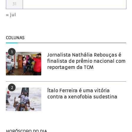
31
« jul
COLUNAS
1
Jornalista Nathália Rebouças é
finalista de prêmio nacional com
reportagem da TCM
2
Ítalo Ferreira é uma vitória
contra a xenofobia sudestina
HORÓSCOPO DO DIA