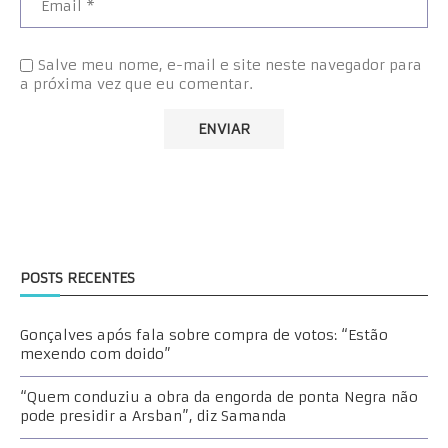
Salve meu nome, e-mail e site neste navegador para
a próxima vez que eu comentar.
POSTS RECENTES
Gonçalves após fala sobre compra de votos: “Estão
mexendo com doido”
“Quem conduziu a obra da engorda de ponta Negra não
pode presidir a Arsban”, diz Samanda