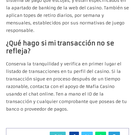
sistema de pago que escojas, y están especificados en
la apartado de banking de la web del casino. También se
aplican topes de retiro diarios, por semana y
mensuales, establecidos por sus normativas de juego
responsable.
¿Qué hago si mi transacción no se
refleja?
Conserva la tranquilidad y verifica en primer lugar el
listado de transacciones en tu perfil del casino. Si la
transacción sigue en proceso después de un tiempo
razonable, contacta con el apoyo de Mafia Casino
usando el chat online. Ten a mano el ID de la
transacción y cualquier comprobante que poseas de tu
banco o proveedor de pagos.