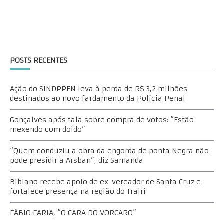
POSTS RECENTES
Ação do SINDPPEN leva à perda de R$ 3,2 milhões
destinados ao novo fardamento da Polícia Penal
Gonçalves após fala sobre compra de votos: “Estão
mexendo com doido”
“Quem conduziu a obra da engorda de ponta Negra não
pode presidir a Arsban”, diz Samanda
Bibiano recebe apoio de ex-vereador de Santa Cruz e
fortalece presença na região do Trairi
FÁBIO FARIA, “O CARA DO VORCARO”