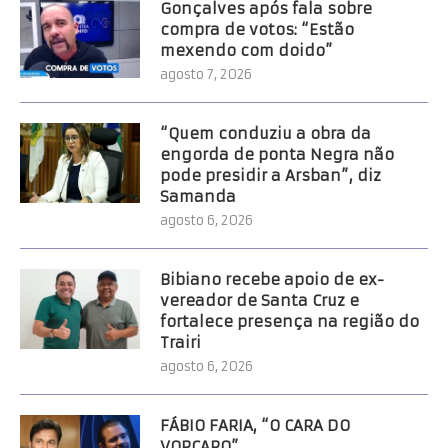
Gonçalves após fala sobre
compra de votos: “Estão
mexendo com doido”
agosto 7, 2026
“Quem conduziu a obra da
engorda de ponta Negra não
pode presidir a Arsban”, diz
Samanda
agosto 6, 2026
Bibiano recebe apoio de ex-
vereador de Santa Cruz e
fortalece presença na região do
Trairi
agosto 6, 2026
FÁBIO FARIA, “O CARA DO
VORCARO”