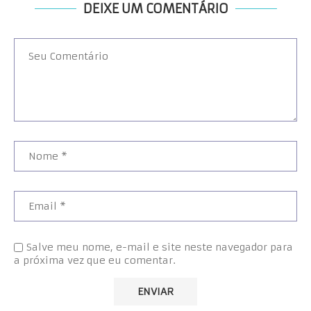
DEIXE UM COMENTÁRIO
Salve meu nome, e-mail e site neste navegador para
a próxima vez que eu comentar.