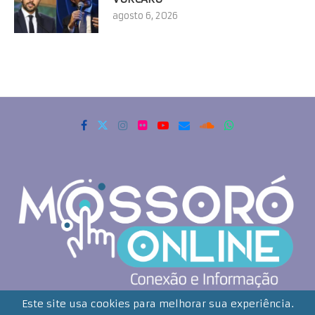
agosto 6, 2026
Copyrigth 2021 - Todos os direitos reservados. Mossoró Online
Este site usa cookies para melhorar sua experiência.