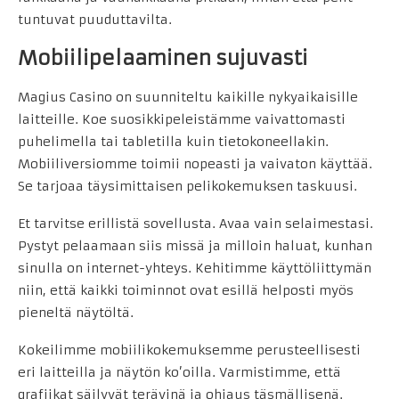
tuntuvat puuduttavilta.
Mobiilipelaaminen sujuvasti
Magius Casino on suunniteltu kaikille nykyaikaisille
laitteille. Koe suosikkipeleistämme vaivattomasti
puhelimella tai tabletilla kuin tietokoneellakin.
Mobiiliversiomme toimii nopeasti ja vaivaton käyttää.
Se tarjoaa täysimittaisen pelikokemuksen taskuusi.
Et tarvitse erillistä sovellusta. Avaa vain selaimestasi.
Pystyt pelaamaan siis missä ja milloin haluat, kunhan
sinulla on internet-yhteys. Kehitimme käyttöliittymän
niin, että kaikki toiminnot ovat esillä helposti myös
pieneltä näytöltä.
Kokeilimme mobiilikokemuksemme perusteellisesti
eri laitteilla ja näytön ko’oilla. Varmistimme, että
grafiikat säilyvät terävinä ja ohjaus täsmällisenä.