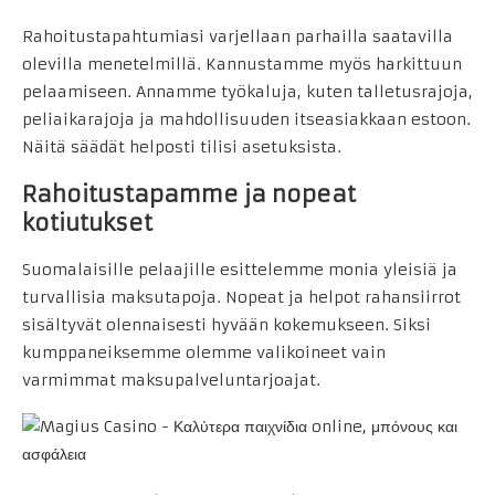
Rahoitustapahtumiasi varjellaan parhailla saatavilla
olevilla menetelmillä. Kannustamme myös harkittuun
pelaamiseen. Annamme työkaluja, kuten talletusrajoja,
peliaikarajoja ja mahdollisuuden itseasiakkaan estoon.
Näitä säädät helposti tilisi asetuksista.
Rahoitustapamme ja nopeat
kotiutukset
Suomalaisille pelaajille esittelemme monia yleisiä ja
turvallisia maksutapoja. Nopeat ja helpot rahansiirrot
sisältyvät olennaisesti hyvään kokemukseen. Siksi
kumppaneiksemme olemme valikoineet vain
varmimmat maksupalveluntarjoajat.