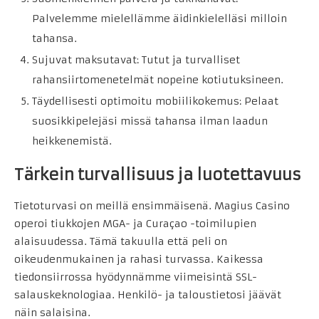
Palvelemme mielellämme äidinkielelläsi milloin
tahansa.
Sujuvat maksutavat: Tutut ja turvalliset
rahansiirtomenetelmät nopeine kotiutuksineen.
Täydellisesti optimoitu mobiilikokemus: Pelaat
suosikkipelejäsi missä tahansa ilman laadun
heikkenemistä.
Tärkein turvallisuus ja luotettavuus
Tietoturvasi on meillä ensimmäisenä. Magius Casino
operoi tiukkojen MGA- ja Curaçao -toimilupien
alaisuudessa. Tämä takuulla että peli on
oikeudenmukainen ja rahasi turvassa. Kaikessa
tiedonsiirrossa hyödynnämme viimeisintä SSL-
salauskeknologiaa. Henkilö- ja taloustietosi jäävät
näin salaisina.