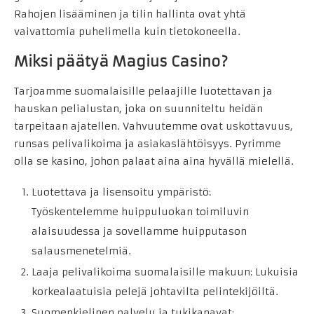
Rahojen lisääminen ja tilin hallinta ovat yhtä
vaivattomia puhelimella kuin tietokoneella.
Miksi päätyä Magius Casino?
Tarjoamme suomalaisille pelaajille luotettavan ja
hauskan pelialustan, joka on suunniteltu heidän
tarpeitaan ajatellen. Vahvuutemme ovat uskottavuus,
runsas pelivalikoima ja asiakaslähtöisyys. Pyrimme
olla se kasino, johon palaat aina aina hyvällä mielellä.
Luotettava ja lisensoitu ympäristö:
Työskentelemme huippuluokan toimiluvin
alaisuudessa ja sovellamme huipputason
salausmenetelmiä.
Laaja pelivalikoima suomalaisille makuun: Lukuisia
korkealaatuisia pelejä johtavilta pelintekijöiltä.
Suomenkielinen palvelu ja tukikanavat: