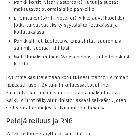
Pankkikortit (Visa/Mastercard): Tutut ja suorat
maksutavat suomalaisille pankeille.
E-lompakot (Skrill, Neteller): Vikkelät vaihtoehdot,
jotka turvaavat yksityisyyttäsi talletuksissa ja
kotiutuksissa.
Pankkisiirrot: Luotettava tapa siirtää suurempia
summia suoraan tililtäsi.
Mobiilimaksaminen: Maksa helposti puhelinlaskusi
kautta.
Pyrimme käsittelemään kotiutuksesi mahdollisimman
nopeasti, usein 24 tunnin kuluessa. Lopullinen
käsittelyaika riippuu valitsemastasi maksutavasta.
Kaikki siirrot näkyvät tilihistoriassasi selkeästi, joten
voit seurata rahojesi kulkua milloin tahansa.
Pelejä reiluus ja RNG
Kaikki pelimme käyttävät sertifioitua