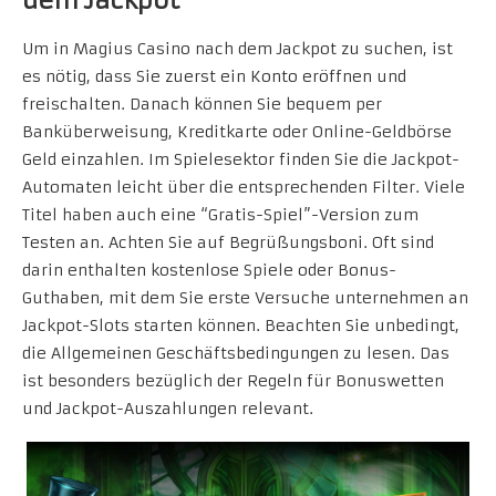
dem Jackpot
Um in Magius Casino nach dem Jackpot zu suchen, ist
es nötig, dass Sie zuerst ein Konto eröffnen und
freischalten. Danach können Sie bequem per
Banküberweisung, Kreditkarte oder Online-Geldbörse
Geld einzahlen. Im Spielesektor finden Sie die Jackpot-
Automaten leicht über die entsprechenden Filter. Viele
Titel haben auch eine “Gratis-Spiel”-Version zum
Testen an. Achten Sie auf Begrüßungsboni. Oft sind
darin enthalten kostenlose Spiele oder Bonus-
Guthaben, mit dem Sie erste Versuche unternehmen an
Jackpot-Slots starten können. Beachten Sie unbedingt,
die Allgemeinen Geschäftsbedingungen zu lesen. Das
ist besonders bezüglich der Regeln für Bonuswetten
und Jackpot-Auszahlungen relevant.