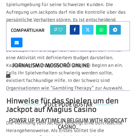
Spielumgebung für seine Schweizer Kunden. Die
Aufregung um Jackpots darf nie die Kontrolle über das
persönliche Verhalten stören. Es ist entscheidend,
persönliche Limits für Zahlungen, Spieleinsätze und
0
COMPARTILHAR
Spielzeit zu festlegen. Die Plattform unterstützt Sie
dabei mit Tools wie Einzahlungsgrenzen und
Selbstsperren. Die Jagd nach dem Jackpot soll immer
eine Aktivität mit definiertem Budget darstellen.
JORNALISMO MOSSORÓ ONLINE
Kalkulieren Sie mögliche Verluste von Beginn an ein.
Falls Ihr Spielverhalten schwierig werden sollte,
existiert fachkundige Hilfe. In der Schweiz sind
Organisationen wie “Gambling Therapy” zur Auswahl.
Hinweise für das Spielen um den
VOCÊ PODE GOSTAR
Jackpot auf Magius Casino
POWER UP PLAYTIME IN BELGIUM WITH ROBOCAT
Die Hoffnung vom Jackpot benötigt eine durchdachte
CASINO...
Herangehensweise. Als Erstes solltet Sie die