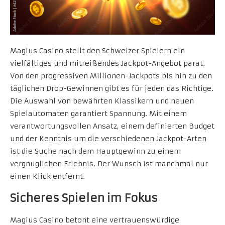
Magius Casino stellt den Schweizer Spielern ein
vielfältiges und mitreißendes Jackpot-Angebot parat.
Von den progressiven Millionen-Jackpots bis hin zu den
täglichen Drop-Gewinnen gibt es für jeden das Richtige.
Die Auswahl von bewährten Klassikern und neuen
Spielautomaten garantiert Spannung. Mit einem
verantwortungsvollen Ansatz, einem definierten Budget
und der Kenntnis um die verschiedenen Jackpot-Arten
ist die Suche nach dem Hauptgewinn zu einem
vergnüglichen Erlebnis. Der Wunsch ist manchmal nur
einen Klick entfernt.
Sicheres Spielen im Fokus
Magius Casino betont eine vertrauenswürdige