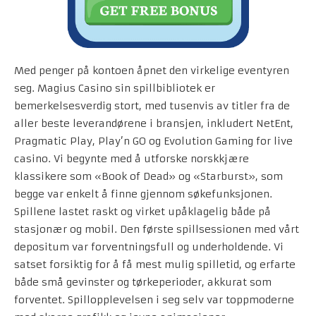
Med penger på kontoen åpnet den virkelige eventyren
seg. Magius Casino sin spillbibliotek er
bemerkelsesverdig stort, med tusenvis av titler fra de
aller beste leverandørene i bransjen, inkludert NetEnt,
Pragmatic Play, Play’n GO og Evolution Gaming for live
casino. Vi begynte med å utforske norskkjære
klassikere som «Book of Dead» og «Starburst», som
begge var enkelt å finne gjennom søkefunksjonen.
Spillene lastet raskt og virket upåklagelig både på
stasjonær og mobil. Den første spillsessionen med vårt
depositum var forventningsfull og underholdende. Vi
satset forsiktig for å få mest mulig spilletid, og erfarte
både små gevinster og tørkeperioder, akkurat som
forventet. Spillopplevelsen i seg selv var toppmoderne