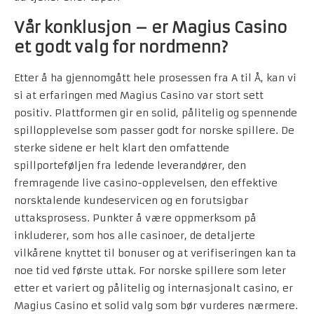
Vår konklusjon – er Magius Casino
et godt valg for nordmenn?
Etter å ha gjennomgått hele prosessen fra A til Å, kan vi
si at erfaringen med Magius Casino var stort sett
positiv. Plattformen gir en solid, pålitelig og spennende
spillopplevelse som passer godt for norske spillere. De
sterke sidene er helt klart den omfattende
spillporteføljen fra ledende leverandører, den
fremragende live casino-opplevelsen, den effektive
norsktalende kundeservicen og en forutsigbar
uttaksprosess. Punkter å være oppmerksom på
inkluderer, som hos alle casinoer, de detaljerte
vilkårene knyttet til bonuser og at verifiseringen kan ta
noe tid ved første uttak. For norske spillere som leter
etter et variert og pålitelig og internasjonalt casino, er
Magius Casino et solid valg som bør vurderes nærmere.