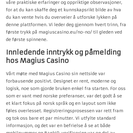
våre praktiske erfaringer og oppriktige observasjoner,
for at du kan skaffe deg et kunnskapsrikt bilde av hva
du kan vente hvis du overveier å utforske lykken på
denne plattformen. Vi leder deg gjennom hvert trinn, fra
første trykk på magiuscasino.eu/no-no/ til gleden ved
de første spinnene.
Innledende inntrykk og påmelding
hos Magius Casino
Vårt møte med Magius Casino sin nettside var
forbausende positivt. Designet er rent, moderne og
logisk, noe som gjorde bruken enkel fra starten. For oss
som er vant med norske preferanser, var det godt å se
et klart fokus på norsk språk og en layout som ikke
føles overlesset. Registreringsprosessen var rett fram
og tok oss bare et par minutter. Vi utfylte standard
informasjon, og det var en befrielse å se at både