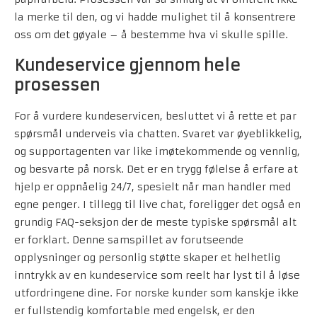
la merke til den, og vi hadde mulighet til å konsentrere
oss om det gøyale – å bestemme hva vi skulle spille.
Kundeservice gjennom hele
prosessen
For å vurdere kundeservicen, besluttet vi å rette et par
spørsmål underveis via chatten. Svaret var øyeblikkelig,
og supportagenten var like imøtekommende og vennlig,
og besvarte på norsk. Det er en trygg følelse å erfare at
hjelp er oppnåelig 24/7, spesielt når man handler med
egne penger. I tillegg til live chat, foreligger det også en
grundig FAQ-seksjon der de meste typiske spørsmål alt
er forklart. Denne samspillet av forutseende
opplysninger og personlig støtte skaper et helhetlig
inntrykk av en kundeservice som reelt har lyst til å løse
utfordringene dine. For norske kunder som kanskje ikke
er fullstendig komfortable med engelsk, er den