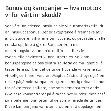
Bonus og kampanjer – hva mottok
vi for vårt innskudd?
Ved vårt innledende innskudd ble vi automatisk tilbudt
en innskuddsbonus. Det er avgjørende å fremheve at vi
alltid studerer vilkårene omhyggelig, og det råder vi alle
norske spillere å gjøre. Bonusen kom med
omsetningskrav som måtte tilfredsstilles før
eventuelle gevinster kunne utbetales. Selv om
bonuspengene ga oss ekstra spilletid og mulighet til å
teste flere spill, er det de underliggende vilkårene som
virkelig definerer verdien. Magius Casino tilbyr også en
rekke pågående kampanjer og en ukentlig reload-bonus
for nåværende spillere, noe som demonstrerer at de
ikke bare konsentrerer på å fange nye kunder, men også
på å belønne lojaliteten til de som allerede deltar der.
Disse kampanjene var uten problemer å oppdage i en