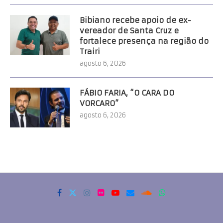
Bibiano recebe apoio de ex-
vereador de Santa Cruz e
fortalece presença na região do
Trairi
agosto 6, 2026
FÁBIO FARIA, “O CARA DO
VORCARO”
agosto 6, 2026