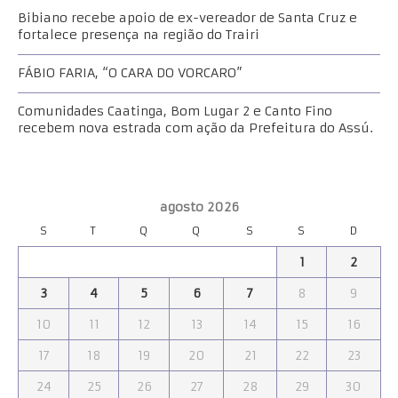
Bibiano recebe apoio de ex-vereador de Santa Cruz e
fortalece presença na região do Trairi
FÁBIO FARIA, “O CARA DO VORCARO”
Comunidades Caatinga, Bom Lugar 2 e Canto Fino
recebem nova estrada com ação da Prefeitura do Assú.
agosto 2026
S
T
Q
Q
S
S
D
1
2
3
4
5
6
7
8
9
10
11
12
13
14
15
16
17
18
19
20
21
22
23
24
25
26
27
28
29
30