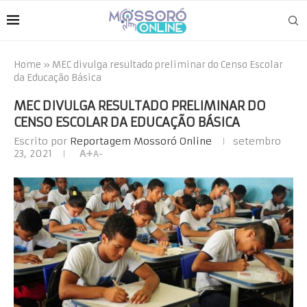
Home
»
MEC divulga resultado preliminar do Censo Escolar
da Educação Básica
MEC DIVULGA RESULTADO PRELIMINAR DO
CENSO ESCOLAR DA EDUCAÇÃO BÁSICA
Escrito por
Reportagem Mossoró Online
setembro
23, 2021
A+
A-