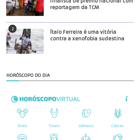
finalista de prêmio nacional com
reportagem da TCM
2
Ítalo Ferreira é uma vitória
contra a xenofobia sudestina
HORÓSCOPO DO DIA