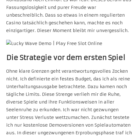
Fassungslosigkeit und purer Freude war
unbeschreiblich. Dass so etwas in einem regulierten
Casino tatsächlich geschehen kann, machte es noch
einzigartiger. Dieser Moment bleibt mir unvergesslich.
Die Strategie vor dem ersten Spiel
Ohne klare Grenzen geht verantwortungsvolles Zocken
nicht. Ich definierte ein festes Budget, das ich als reine
Unterhaltungsausgabe betrachtete. Dazu kamen noch
tägliche Limits. Diese Strenge verlieh mir die Ruhe,
diverse Spiele und ihre Funktionsweisen in aller
Seelenruhe zu erkunden. Ich war nicht gezwungen
unter Stress Verluste wettzumachen. Zunächst testete
ich nur kostenlose Demoversionen von Spielautomaten
aus. In dieser ungezwungenen Erprobungsphase traf ich