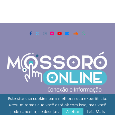
Copyrigth 2021 - Todos os direitos reservados. Mossoró Online
Este site usa cookies para melhorar sua experiência.
Presumiremos que você está ok com isso, mas você
Desenvolvido por:
Smartweb Comunição Integrada Ltda
pode cancelar, se desejar.
Aceitar
Leia Mais