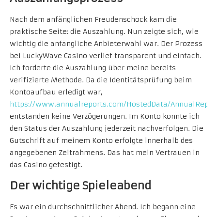
Nach dem anfänglichen Freudenschock kam die
praktische Seite: die Auszahlung. Nun zeigte sich, wie
wichtig die anfängliche Anbieterwahl war. Der Prozess
bei LuckyWave Casino verlief transparent und einfach.
Ich forderte die Auszahlung über meine bereits
verifizierte Methode. Da die Identitätsprüfung beim
Kontoaufbau erledigt war,
https://www.annualreports.com/HostedData/AnnualReport
entstanden keine Verzögerungen. Im Konto konnte ich
den Status der Auszahlung jederzeit nachverfolgen. Die
Gutschrift auf meinem Konto erfolgte innerhalb des
angegebenen Zeitrahmens. Das hat mein Vertrauen in
das Casino gefestigt.
Der wichtige Spieleabend
Es war ein durchschnittlicher Abend. Ich begann eine