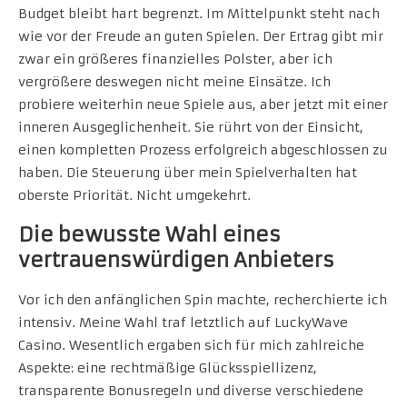
Budget bleibt hart begrenzt. Im Mittelpunkt steht nach
wie vor der Freude an guten Spielen. Der Ertrag gibt mir
zwar ein größeres finanzielles Polster, aber ich
vergrößere deswegen nicht meine Einsätze. Ich
probiere weiterhin neue Spiele aus, aber jetzt mit einer
inneren Ausgeglichenheit. Sie rührt von der Einsicht,
einen kompletten Prozess erfolgreich abgeschlossen zu
haben. Die Steuerung über mein Spielverhalten hat
oberste Priorität. Nicht umgekehrt.
Die bewusste Wahl eines
vertrauenswürdigen Anbieters
Vor ich den anfänglichen Spin machte, recherchierte ich
intensiv. Meine Wahl traf letztlich auf LuckyWave
Casino. Wesentlich ergaben sich für mich zahlreiche
Aspekte: eine rechtmäßige Glücksspiellizenz,
transparente Bonusregeln und diverse verschiedene