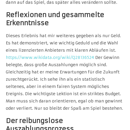
dann auf das Spiel, das später alles verändern sollte.
Reflexionen und gesammelte
Erkenntnisse
Dieses Erlebnis hat mir weiteres gegeben als nur Geld.
Es hat demonstriert, wie wichtig Geduld und die Wahl
eines lizenzierten Anbieters mit klaren Abläufen ist.
https://www.wikidata.org/wiki/Q28136524
Der Gewinn
belegte, dass große Auszahlungen möglich sind.
Gleichzeitig hat er meine Erwartungen für die Zukunft
zurechtgerückt. Ich sehe ihn als ein statistisch
seltenes, aber in einem fairen System mögliches
Ereignis. Die wichtigste Lektion ist ein striktes Budget.
Man muss sich daran orientieren, egal ob man gewinnt
oder verliert. Nur so bleibt der Spaß am Spiel bestehen.
Der reibungslose
Auszahlungsprozess