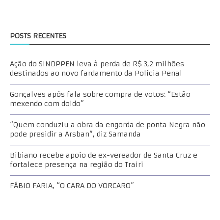
POSTS RECENTES
Ação do SINDPPEN leva à perda de R$ 3,2 milhões
destinados ao novo fardamento da Polícia Penal
Gonçalves após fala sobre compra de votos: “Estão
mexendo com doido”
“Quem conduziu a obra da engorda de ponta Negra não
pode presidir a Arsban”, diz Samanda
Bibiano recebe apoio de ex-vereador de Santa Cruz e
fortalece presença na região do Trairi
FÁBIO FARIA, “O CARA DO VORCARO”