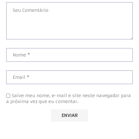
Salve meu nome, e-mail e site neste navegador para
a próxima vez que eu comentar.