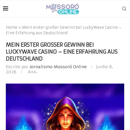
Home
»
Mein erster großer Gewinn bei LuckyWave Casino –
Eine Erfahrung aus Deutschland
MEIN ERSTER GROSSER GEWINN BEI L
UCKYWAVE CASINO – EINE ERFAHRUNG AUS D
EUTSCHLAND
Escrito por
Jornalismo Mossoró Online
junho 8,
2026
A+
A-