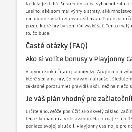
Nedeľa je tichá. Sústredím sa na vyhodnoteniu a 
Casino, aké som mal výhry a straty, aké množstvo
mi hranie zostalo zdravou zábavou. Potom si určí
pozor, ktoré hry by som rád vyskúšať. Tento malý
to, čo bude.
Časté otázky (FAQ)
Ako si volíte bonusy v Playjonny C
V prvom kroku čítam podmienky. Zaujíma ma výher
ktoré sedia na hry, čo hrávam najradšej. Sleduje
základné porozumieť pravidlá skôr, než na niečo 
Je váš plán vhodný pre začiatoční
Určite áno. Môže poslúžiť ako skvelý základ. Zač
teda skúmaním a vzdelávaním. Na turnaje sa môžu 
peniaze svojej situácii. Playjonny Casino je pre 