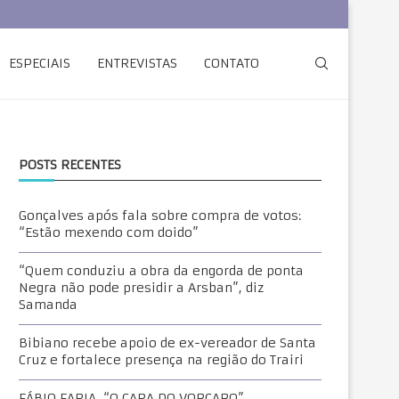
ESPECIAIS
ENTREVISTAS
CONTATO
POSTS RECENTES
Gonçalves após fala sobre compra de votos:
“Estão mexendo com doido”
“Quem conduziu a obra da engorda de ponta
Negra não pode presidir a Arsban”, diz
Samanda
Bibiano recebe apoio de ex-vereador de Santa
Cruz e fortalece presença na região do Trairi
FÁBIO FARIA, “O CARA DO VORCARO”