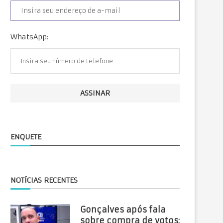
WhatsApp:
ENQUETE
NOTÍCIAS RECENTES
Gonçalves após fala
sobre compra de votos: