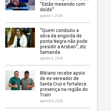
“Estão mexendo com
doido”
agosto 7, 2026
“Quem conduziu a
obra da engorda de
ponta Negra não pode
presidir a Arsban”, diz
Samanda
agosto 6, 2026
Bibiano recebe apoio
de ex-vereador de
Santa Cruz e fortalece
presença na região do
Trairi
agosto 6, 2026