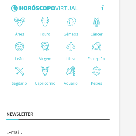
NEWSLETTER
E-mail: