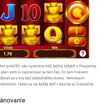
ám priblížil, ako vyzeráva môj bežný týždeň v Playjonny
o plán som si vypracoval za ten čas, čo tam hrávam.
dovať sa z hry bez zbytočného stresu. Nehrávam
lánovito. Takto sa na každý deň v kasíne aj čiastočne
lánovanie