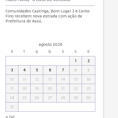
Comunidades Caatinga, Bom Lugar 2 e Canto
Fino recebem nova estrada com ação da
Prefeitura do Assú.
agosto 2026
S
T
Q
Q
S
S
D
1
2
3
4
5
6
7
8
9
10
11
12
13
14
15
16
17
18
19
20
21
22
23
24
25
26
27
28
29
30
31
« jul