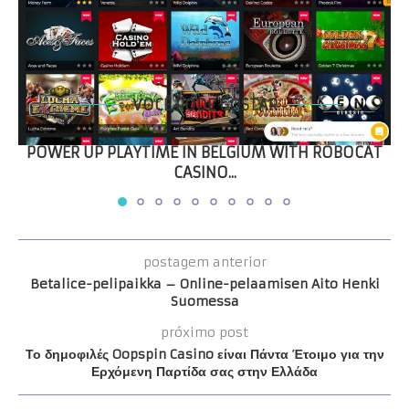
VOCÊ PODE GOSTAR
POWER UP PLAYTIME IN BELGIUM WITH ROBOCAT
CASINO...
postagem anterior
Betalice-pelipaikka – Online-pelaamisen Aito Henki
Suomessa
próximo post
Το δημοφιλές Oopspin Casino είναι Πάντα Έτοιμο για την
Ερχόμενη Παρτίδα σας στην Ελλάδα