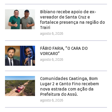
Bibiano recebe apoio de ex-
vereador de Santa Cruz e
fortalece presença na região do
Trairi
agosto 6, 2026
FÁBIO FARIA, “O CARA DO
VORCARO”
agosto 6, 2026
Comunidades Caatinga, Bom
Lugar 2 e Canto Fino recebem
nova estrada com ação da
Prefeitura do Assú.
agosto 6, 2026