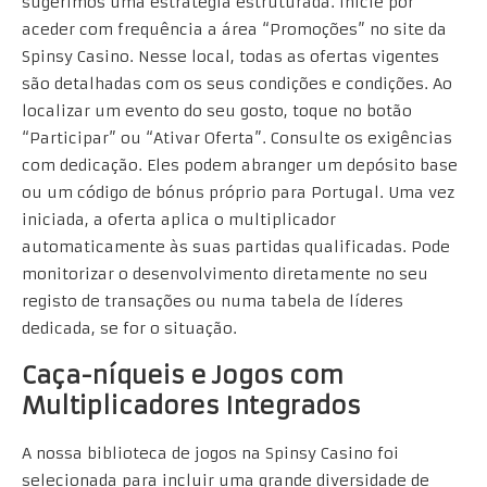
sugerimos uma estratégia estruturada. Inicie por
aceder com frequência a área “Promoções” no site da
Spinsy Casino. Nesse local, todas as ofertas vigentes
são detalhadas com os seus condições e condições. Ao
localizar um evento do seu gosto, toque no botão
“Participar” ou “Ativar Oferta”. Consulte os exigências
com dedicação. Eles podem abranger um depósito base
ou um código de bónus próprio para Portugal. Uma vez
iniciada, a oferta aplica o multiplicador
automaticamente às suas partidas qualificadas. Pode
monitorizar o desenvolvimento diretamente no seu
registo de transações ou numa tabela de líderes
dedicada, se for o situação.
Caça-níqueis e Jogos com
Multiplicadores Integrados
A nossa biblioteca de jogos na Spinsy Casino foi
selecionada para incluir uma grande diversidade de