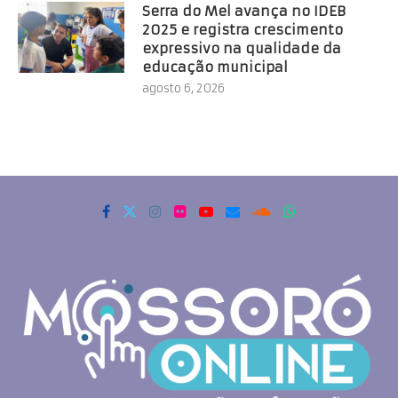
Serra do Mel avança no IDEB
2025 e registra crescimento
expressivo na qualidade da
educação municipal
agosto 6, 2026