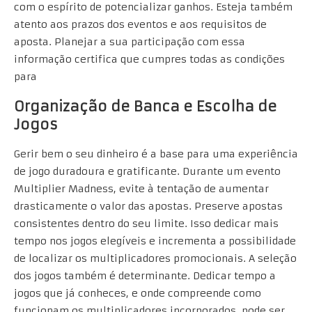
com o espírito de potencializar ganhos. Esteja também
atento aos prazos dos eventos e aos requisitos de
aposta. Planejar a sua participação com essa
informação certifica que cumpres todas as condições
para
Organização de Banca e Escolha de
Jogos
Gerir bem o seu dinheiro é a base para uma experiência
de jogo duradoura e gratificante. Durante um evento
Multiplier Madness, evite à tentação de aumentar
drasticamente o valor das apostas. Preserve apostas
consistentes dentro do seu limite. Isso dedicar mais
tempo nos jogos elegíveis e incrementa a possibilidade
de localizar os multiplicadores promocionais. A seleção
dos jogos também é determinante. Dedicar tempo a
jogos que já conheces, e onde compreende como
funcionam os multiplicadores incorporados, pode ser