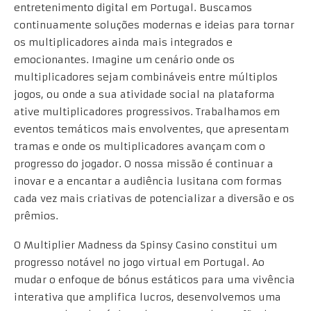
entretenimento digital em Portugal. Buscamos
continuamente soluções modernas e ideias para tornar
os multiplicadores ainda mais integrados e
emocionantes. Imagine um cenário onde os
multiplicadores sejam combináveis entre múltiplos
jogos, ou onde a sua atividade social na plataforma
ative multiplicadores progressivos. Trabalhamos em
eventos temáticos mais envolventes, que apresentam
tramas e onde os multiplicadores avançam com o
progresso do jogador. O nossa missão é continuar a
inovar e a encantar a audiência lusitana com formas
cada vez mais criativas de potencializar a diversão e os
prêmios.
O Multiplier Madness da Spinsy Casino constitui um
progresso notável no jogo virtual em Portugal. Ao
mudar o enfoque de bónus estáticos para uma vivência
interativa que amplifica lucros, desenvolvemos uma