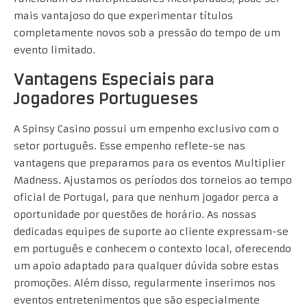
mais vantajoso do que experimentar títulos
completamente novos sob a pressão do tempo de um
evento limitado.
Vantagens Especiais para
Jogadores Portugueses
A Spinsy Casino possui um empenho exclusivo com o
setor português. Esse empenho reflete-se nas
vantagens que preparamos para os eventos Multiplier
Madness. Ajustamos os períodos dos torneios ao tempo
oficial de Portugal, para que nenhum jogador perca a
oportunidade por questões de horário. As nossas
dedicadas equipes de suporte ao cliente expressam-se
em português e conhecem o contexto local, oferecendo
um apoio adaptado para qualquer dúvida sobre estas
promoções. Além disso, regularmente inserimos nos
eventos entretenimentos que são especialmente