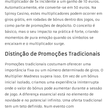
multiplicador de 5x incidente a um ganho de 10 euros.
Automaticamente, ele converte-se em 50 euros. Na
Spinsy Casino, estes multiplicadores podem ocorrer em
giros grátis, em rodadas de bónus dentro dos jogos, ou
como parte de promoções de depósito. O conceito é
básico, mas o seu impacto na prática é forte, criando
momentos de pura emoção quando os símbolos se
encaixam e o multiplicador surge.
Distinção de Promoções Tradicionais
Promoções tradicionais costumam oferecer uma
importância fixa ou um número determinado de giros. O
Multiplier Madness supera isso. Em vez de um bónus
inicial isolado, criamos uma experiência ininterrupta
onde o valor do bónus pode aumentar durante a sessão
de jogo. A diferença essencial está no elemento de
novidade e no potencial infinito. Uma oferta tradicional
tem um teto definido. Num evento com