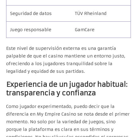
Seguridad de datos
TÜV Rheinland
Juego responsable
GamCare
Este nivel de supervisión externa es una garantía
palpable de que el casino mantiene un entorno justo,
ofreciendo a los jugadores tranquilidad sobre la
legalidad y equidad de sus partidas.
Experiencia de un jugador habitual:
transparencia y confianza
Como jugador experimentado, puedo decir que la
diferencia en My Empire Casino se nota desde el primer
momento. No solo por la variedad de juegos, sino
porque la plataforma es clara en sus términos y