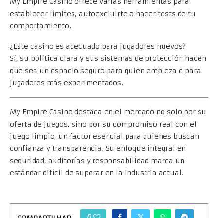
My Empire Casino ofrece varias herramientas para
establecer límites, autoexcluirte o hacer tests de tu
comportamiento.
¿Este casino es adecuado para jugadores nuevos?
Sí, su política clara y sus sistemas de protección hacen
que sea un espacio seguro para quien empieza o para
jugadores más experimentados.
My Empire Casino destaca en el mercado no solo por su
oferta de juegos, sino por su compromiso real con el
juego limpio, un factor esencial para quienes buscan
confianza y transparencia. Su enfoque integral en
seguridad, auditorías y responsabilidad marca un
estándar difícil de superar en la industria actual.
0