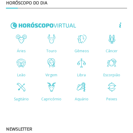
HORÓSCOPO DO DIA
NEWSLETTER