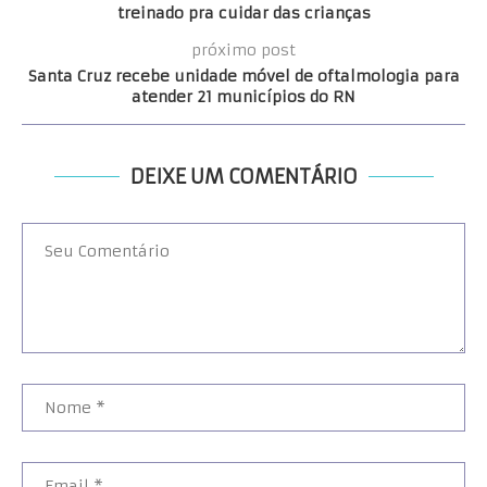
treinado pra cuidar das crianças
próximo post
Santa Cruz recebe unidade móvel de oftalmologia para
atender 21 municípios do RN
DEIXE UM COMENTÁRIO