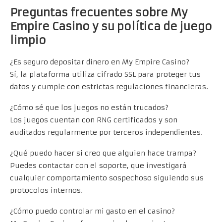
Preguntas frecuentes sobre My
Empire Casino y su política de juego
limpio
¿Es seguro depositar dinero en My Empire Casino?
Sí, la plataforma utiliza cifrado SSL para proteger tus
datos y cumple con estrictas regulaciones financieras.
¿Cómo sé que los juegos no están trucados?
Los juegos cuentan con RNG certificados y son
auditados regularmente por terceros independientes.
¿Qué puedo hacer si creo que alguien hace trampa?
Puedes contactar con el soporte, que investigará
cualquier comportamiento sospechoso siguiendo sus
protocolos internos.
¿Cómo puedo controlar mi gasto en el casino?