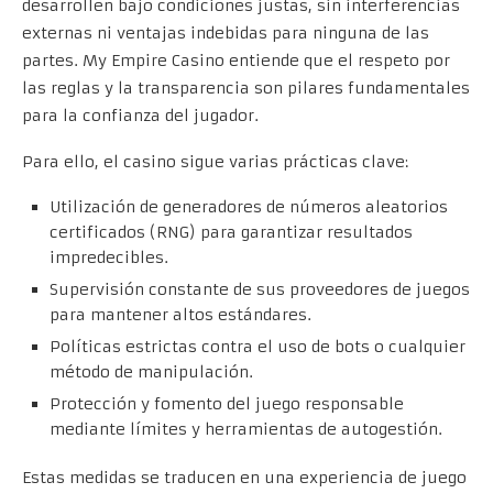
desarrollen bajo condiciones justas, sin interferencias
externas ni ventajas indebidas para ninguna de las
partes. My Empire Casino entiende que el respeto por
las reglas y la transparencia son pilares fundamentales
para la confianza del jugador.
Para ello, el casino sigue varias prácticas clave:
Utilización de generadores de números aleatorios
certificados (RNG) para garantizar resultados
impredecibles.
Supervisión constante de sus proveedores de juegos
para mantener altos estándares.
Políticas estrictas contra el uso de bots o cualquier
método de manipulación.
Protección y fomento del juego responsable
mediante límites y herramientas de autogestión.
Estas medidas se traducen en una experiencia de juego