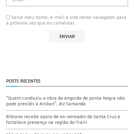
Salve meu nome, e-mail e site neste navegador para
a próxima vez que eu comentar.
POSTS RECENTES
“Quem conduziu a obra da engorda de ponta Negra não
pode presidir a Arsban”, diz Samanda
Bibiano recebe apoio de ex-vereador de Santa Cruz e
fortalece presença na região do Trairi