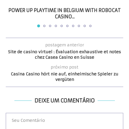
POWER UP PLAYTIME IN BELGIUM WITH ROBOCAT
CASINO...
postagem anterior
Site de casino virtuel : Évaluation exhaustive et notes
chez Casea Casino en Suisse
próximo post
Casina Casino hört nie auf, einheimische Spieler zu
vergüten
DEIXE UM COMENTÁRIO