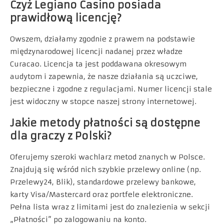
Czyż Legiano Casino posiada
prawidłową licencję?
Owszem, działamy zgodnie z prawem na podstawie
międzynarodowej licencji nadanej przez władze
Curacao. Licencja ta jest poddawana okresowym
audytom i zapewnia, że nasze działania są uczciwe,
bezpieczne i zgodne z regulacjami. Numer licencji stale
jest widoczny w stopce naszej strony internetowej.
Jakie metody płatności są dostępne
dla graczy z Polski?
Oferujemy szeroki wachlarz metod znanych w Polsce.
Znajdują się wśród nich szybkie przelewy online (np.
Przelewy24, Blik), standardowe przelewy bankowe,
karty Visa/Mastercard oraz portfele elektroniczne.
Pełna lista wraz z limitami jest do znalezienia w sekcji
„Płatności” po zalogowaniu na konto.