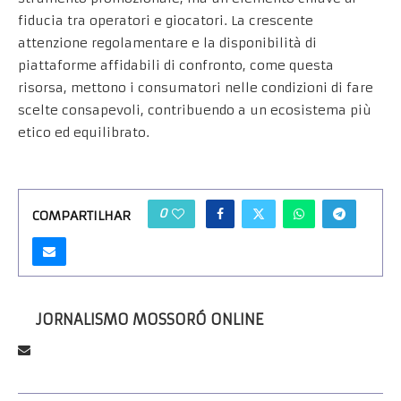
fiducia tra operatori e giocatori. La crescente
attenzione regolamentare e la disponibilità di
piattaforme affidabili di confronto, come questa
risorsa, mettono i consumatori nelle condizioni di fare
scelte consapevoli, contribuendo a un ecosistema più
etico ed equilibrato.
0
COMPARTILHAR
JORNALISMO MOSSORÓ ONLINE