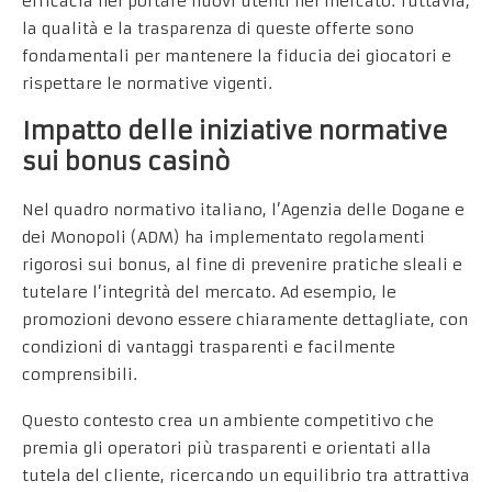
efficacia nel portare nuovi utenti nel mercato. Tuttavia,
la qualità e la trasparenza di queste offerte sono
fondamentali per mantenere la fiducia dei giocatori e
rispettare le normative vigenti.
Impatto delle iniziative normative
sui bonus casinò
Nel quadro normativo italiano, l’Agenzia delle Dogane e
dei Monopoli (ADM) ha implementato regolamenti
rigorosi sui bonus, al fine di prevenire pratiche sleali e
tutelare l’integrità del mercato. Ad esempio, le
promozioni devono essere chiaramente dettagliate, con
condizioni di vantaggi trasparenti e facilmente
comprensibili.
Questo contesto crea un ambiente competitivo che
premia gli operatori più trasparenti e orientati alla
tutela del cliente, ricercando un equilibrio tra attrattiva