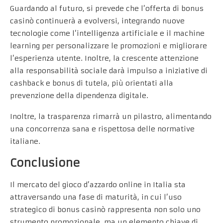
Guardando al futuro, si prevede che l’offerta di bonus
casinò continuerà a evolversi, integrando nuove
tecnologie come l’intelligenza artificiale e il machine
learning per personalizzare le promozioni e migliorare
l’esperienza utente. Inoltre, la crescente attenzione
alla responsabilità sociale darà impulso a iniziative di
cashback e bonus di tutela, più orientati alla
prevenzione della dipendenza digitale.
Inoltre, la trasparenza rimarrà un pilastro, alimentando
una concorrenza sana e rispettosa delle normative
italiane.
Conclusione
Il mercato del gioco d’azzardo online in Italia sta
attraversando una fase di maturità, in cui l’uso
strategico di bonus casinò rappresenta non solo uno
strumento promozionale, ma un elemento chiave di