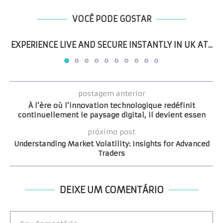
VOCÊ PODE GOSTAR
EXPERIENCE LIVE AND SECURE INSTANTLY IN UK AT...
postagem anterior
À l’ère où l’innovation technologique redéfinit
continuellement le paysage digital, il devient essen
próximo post
Understanding Market Volatility: Insights for Advanced
Traders
DEIXE UM COMENTÁRIO