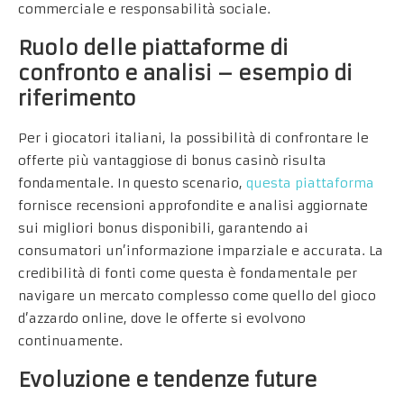
commerciale e responsabilità sociale.
Ruolo delle piattaforme di
confronto e analisi – esempio di
riferimento
Per i giocatori italiani, la possibilità di confrontare le
offerte più vantaggiose di bonus casinò risulta
fondamentale. In questo scenario,
questa piattaforma
fornisce recensioni approfondite e analisi aggiornate
sui migliori bonus disponibili, garantendo ai
consumatori un’informazione imparziale e accurata. La
credibilità di fonti come questa è fondamentale per
navigare un mercato complesso come quello del gioco
d’azzardo online, dove le offerte si evolvono
continuamente.
Evoluzione e tendenze future