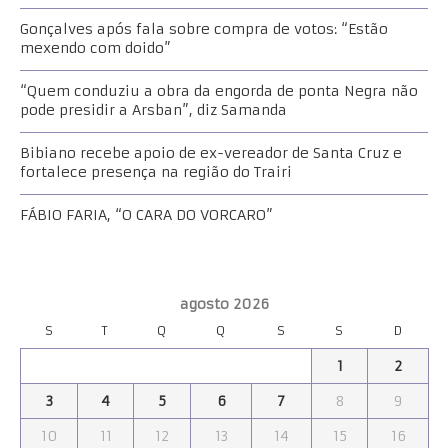
Gonçalves após fala sobre compra de votos: “Estão
mexendo com doido”
“Quem conduziu a obra da engorda de ponta Negra não
pode presidir a Arsban”, diz Samanda
Bibiano recebe apoio de ex-vereador de Santa Cruz e
fortalece presença na região do Trairi
FÁBIO FARIA, “O CARA DO VORCARO”
agosto 2026
S
T
Q
Q
S
S
D
1
2
3
4
5
6
7
8
9
10
11
12
13
14
15
16