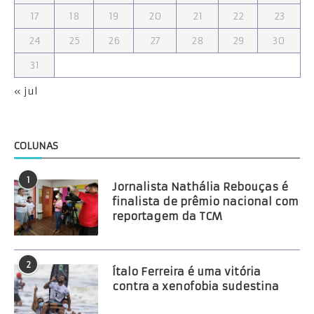
17
18
19
20
21
22
23
24
25
26
27
28
29
30
31
« jul
COLUNAS
1
Jornalista Nathália Rebouças é
finalista de prêmio nacional com
reportagem da TCM
2
Ítalo Ferreira é uma vitória
contra a xenofobia sudestina