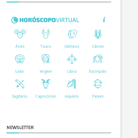
INVESTIGADO PELA PF POR
ISOLADO, FLÁVIO BOLS
DESVIOS NA SAÚDE, ALLYSON...
ANUNCIA VICE: ALFREDO 
DEPUTADO...
NEWSLETTER