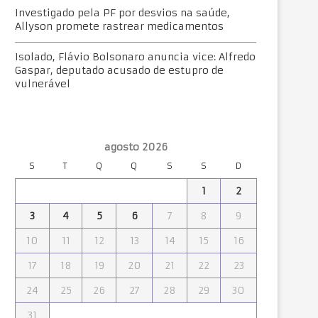
Investigado pela PF por desvios na saúde,
Allyson promete rastrear medicamentos
Isolado, Flávio Bolsonaro anuncia vice: Alfredo
Gaspar, deputado acusado de estupro de
vulnerável
agosto 2026
S
T
Q
Q
S
S
D
1
2
3
4
5
6
7
8
9
10
11
12
13
14
15
16
17
18
19
20
21
22
23
24
25
26
27
28
29
30
31