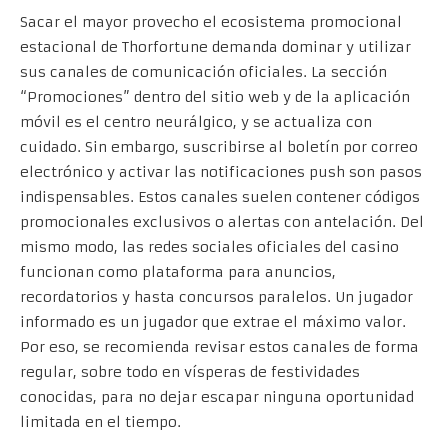
Sacar el mayor provecho el ecosistema promocional
estacional de Thorfortune demanda dominar y utilizar
sus canales de comunicación oficiales. La sección
“Promociones” dentro del sitio web y de la aplicación
móvil es el centro neurálgico, y se actualiza con
cuidado. Sin embargo, suscribirse al boletín por correo
electrónico y activar las notificaciones push son pasos
indispensables. Estos canales suelen contener códigos
promocionales exclusivos o alertas con antelación. Del
mismo modo, las redes sociales oficiales del casino
funcionan como plataforma para anuncios,
recordatorios y hasta concursos paralelos. Un jugador
informado es un jugador que extrae el máximo valor.
Por eso, se recomienda revisar estos canales de forma
regular, sobre todo en vísperas de festividades
conocidas, para no dejar escapar ninguna oportunidad
limitada en el tiempo.