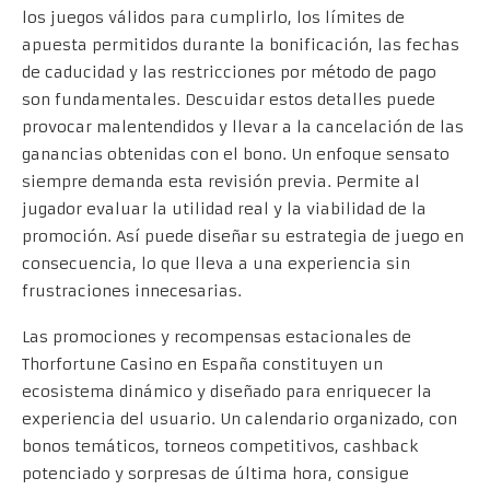
los juegos válidos para cumplirlo, los límites de
apuesta permitidos durante la bonificación, las fechas
de caducidad y las restricciones por método de pago
son fundamentales. Descuidar estos detalles puede
provocar malentendidos y llevar a la cancelación de las
ganancias obtenidas con el bono. Un enfoque sensato
siempre demanda esta revisión previa. Permite al
jugador evaluar la utilidad real y la viabilidad de la
promoción. Así puede diseñar su estrategia de juego en
consecuencia, lo que lleva a una experiencia sin
frustraciones innecesarias.
Las promociones y recompensas estacionales de
Thorfortune Casino en España constituyen un
ecosistema dinámico y diseñado para enriquecer la
experiencia del usuario. Un calendario organizado, con
bonos temáticos, torneos competitivos, cashback
potenciado y sorpresas de última hora, consigue