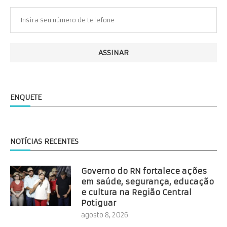
ENQUETE
NOTÍCIAS RECENTES
Governo do RN fortalece ações
em saúde, segurança, educação
e cultura na Região Central
Potiguar
agosto 8, 2026