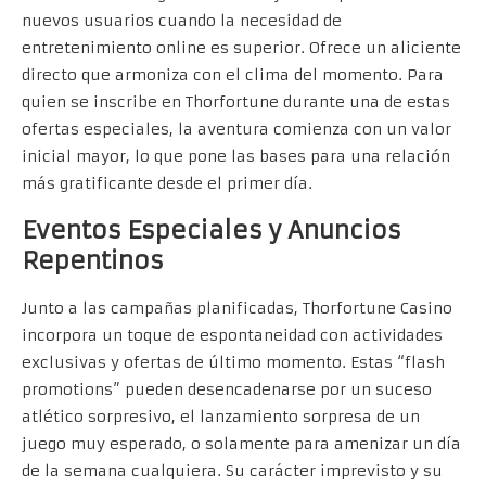
nuevos usuarios cuando la necesidad de
entretenimiento online es superior. Ofrece un aliciente
directo que armoniza con el clima del momento. Para
quien se inscribe en Thorfortune durante una de estas
ofertas especiales, la aventura comienza con un valor
inicial mayor, lo que pone las bases para una relación
más gratificante desde el primer día.
Eventos Especiales y Anuncios
Repentinos
Junto a las campañas planificadas, Thorfortune Casino
incorpora un toque de espontaneidad con actividades
exclusivas y ofertas de último momento. Estas “flash
promotions” pueden desencadenarse por un suceso
atlético sorpresivo, el lanzamiento sorpresa de un
juego muy esperado, o solamente para amenizar un día
de la semana cualquiera. Su carácter imprevisto y su