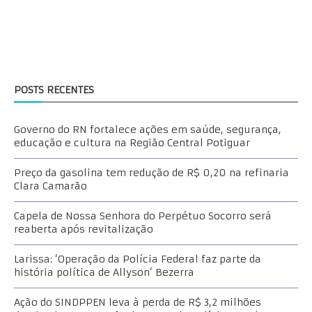
POSTS RECENTES
Governo do RN fortalece ações em saúde, segurança,
educação e cultura na Região Central Potiguar
Preço da gasolina tem redução de R$ 0,20 na refinaria
Clara Camarão
Capela de Nossa Senhora do Perpétuo Socorro será
reaberta após revitalização
Larissa: ‘Operação da Polícia Federal faz parte da
história política de Allyson’ Bezerra
Ação do SINDPPEN leva à perda de R$ 3,2 milhões