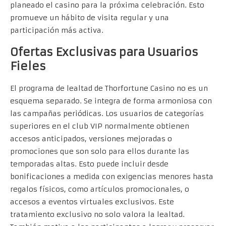
planeado el casino para la próxima celebración. Esto
promueve un hábito de visita regular y una
participación más activa.
Ofertas Exclusivas para Usuarios
Fieles
El programa de lealtad de Thorfortune Casino no es un
esquema separado. Se integra de forma armoniosa con
las campañas periódicas. Los usuarios de categorías
superiores en el club VIP normalmente obtienen
accesos anticipados, versiones mejoradas o
promociones que son solo para ellos durante las
temporadas altas. Esto puede incluir desde
bonificaciones a medida con exigencias menores hasta
regalos físicos, como artículos promocionales, o
accesos a eventos virtuales exclusivos. Este
tratamiento exclusivo no solo valora la lealtad.