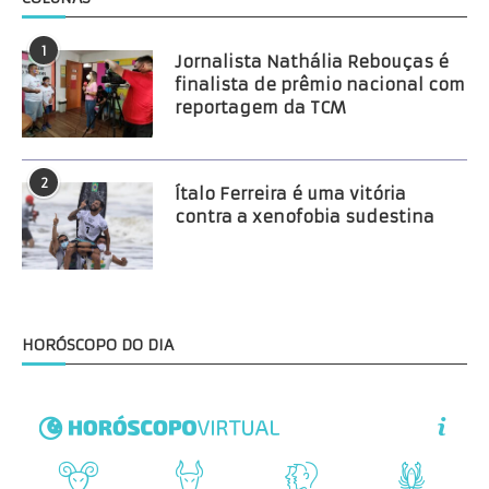
1
Jornalista Nathália Rebouças é
finalista de prêmio nacional com
reportagem da TCM
2
Ítalo Ferreira é uma vitória
contra a xenofobia sudestina
HORÓSCOPO DO DIA