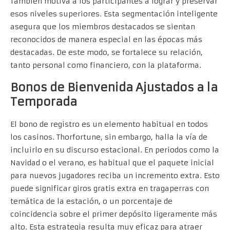
También motiva a los participantes a lograr y preservar
esos niveles superiores. Esta segmentación inteligente
asegura que los miembros destacados se sientan
reconocidos de manera especial en las épocas más
destacadas. De este modo, se fortalece su relación,
tanto personal como financiero, con la plataforma.
Bonos de Bienvenida Ajustados a la
Temporada
El bono de registro es un elemento habitual en todos
los casinos. Thorfortune, sin embargo, halla la vía de
incluirlo en su discurso estacional. En periodos como la
Navidad o el verano, es habitual que el paquete inicial
para nuevos jugadores reciba un incremento extra. Esto
puede significar giros gratis extra en tragaperras con
temática de la estación, o un porcentaje de
coincidencia sobre el primer depósito ligeramente más
alto. Esta estrategia resulta muy eficaz para atraer