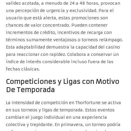
validez acotada, a menudo de 24 a 48 horas, provocan
una percepción de urgencia y exclusividad. Para el
usuario que está alerta, estas promociones son
chances de valor concentrado. Pueden contener
incrementos de crédito, incentivos de recarga con
términos sumamente ventajosos o torneos relámpago.
Esta adaptabilidad demuestra la capacidad del casino
para reaccionar con rapidez. Colabora a conservar un
índice de interés considerable incluso fuera de las
fechas clásicas.
Competiciones y Ligas con Motivo
De Temporada
La intensidad de competición en Thorfortune se activa
en sus torneos y ligas de temporada. Estos eventos
cambian el juego individual en una experiencia
colectiva y trepidante. En primavera, un torneo podría