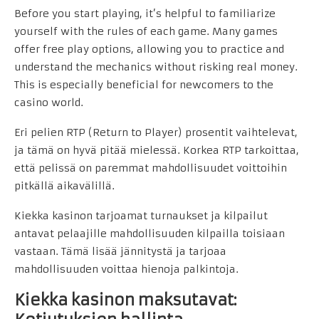
Before you start playing, it’s helpful to familiarize
yourself with the rules of each game. Many games
offer free play options, allowing you to practice and
understand the mechanics without risking real money.
This is especially beneficial for newcomers to the
casino world.
Eri pelien RTP (Return to Player) prosentit vaihtelevat,
ja tämä on hyvä pitää mielessä. Korkea RTP tarkoittaa,
että pelissä on paremmat mahdollisuudet voittoihin
pitkällä aikavälillä.
Kiekka kasinon tarjoamat turnaukset ja kilpailut
antavat pelaajille mahdollisuuden kilpailla toisiaan
vastaan. Tämä lisää jännitystä ja tarjoaa
mahdollisuuden voittaa hienoja palkintoja.
Kiekka kasinon maksutavat: