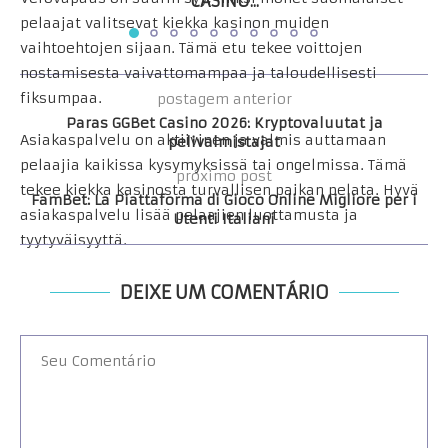
CASINO...
pelaajat valitsevat kiekka kasinon muiden
vaihtoehtojen sijaan. Tämä etu tekee voittojen
nostamisesta vaivattomampaa ja taloudellisesti
fiksumpaa.
postagem anterior
Paras GGBet Casino 2026: Kryptovaluutat ja
Asiakaspalvelu on aktiivinen ja valmis auttamaan
pelivalmistajat
pelaajia kaikissa kysymyksissä tai ongelmissa. Tämä
próximo post
tekee kiekka kasinosta turvallisen paikan pelata. Hyvä
FamBet: La Piattaforma di Gioco Online Migliore per i
asiakaspalvelu lisää pelaajien luottamusta ja
Utenti Italiani
tyytyväisyyttä.
DEIXE UM COMENTÁRIO