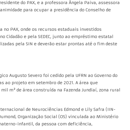
-presidente do PAX, e a professora Ângela Paiva, assessora
nanimidade para ocupar a presidência do Conselho de
 no PAX, onde os recursos estaduais investidos
erno Cidadão e pela SEDEC, junto ao empréstimo estatal
izadas pela SIN e deverão estar prontas até o fim deste
ógico Augusto Severo foi cedido pela UFRN ao Governo do
as ao projeto em setembro de 2021. A área que
mil m² de área construída na Fazenda Jundiaí, zona rural
Internacional de Neurociências Edmond e Lily Safra (IIN-
Dumond, Organização Social (OS) vinculada ao Ministério
aterno-infantil, da pessoa com deficiência,