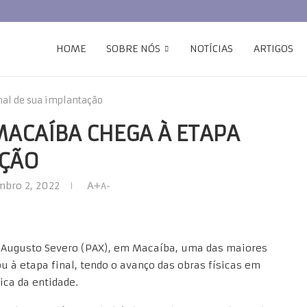
HOME
SOBRE NÓS
NOTÍCIAS
ARTIGOS
inal de sua implantação
MACAÍBA CHEGA À ETAPA
AÇÃO
bro 2, 2022
A+
A-
o Augusto Severo (PAX), em Macaíba, uma das maiores
 à etapa final, tendo o avanço das obras físicas em
ca da entidade.