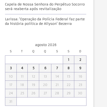
Capela de Nossa Senhora do Perpétuo Socorro
será reaberta após revitalização
Larissa: ‘Operação da Polícia Federal faz parte
da história política de Allyson’ Bezerra
agosto 2026
S
T
Q
Q
S
S
D
1
2
3
4
5
6
7
8
9
10
11
12
13
14
15
16
17
18
19
20
21
22
23
24
25
26
27
28
29
30
31