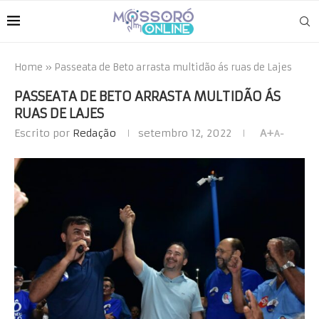
Home
»
Passeata de Beto arrasta multidão ás ruas de Lajes
PASSEATA DE BETO ARRASTA MULTIDÃO ÁS
RUAS DE LAJES
Escrito por
Redação
setembro 12, 2022
A+
A-