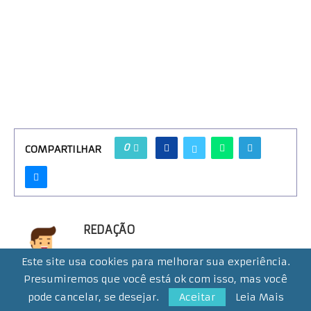
0
COMPARTILHAR
REDAÇÃO
Jornalistas comprometidos em fornecer
Este site usa cookies para melhorar sua experiência.
notícias precisas, confiáveis e relevantes
Presumiremos que você está ok com isso, mas você
para a nossa comunidade
pode cancelar, se desejar.
Aceitar
Leia Mais