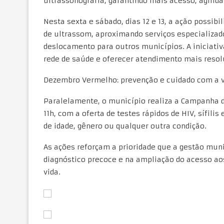
ultrassonografia, garantindo mais acesso, agilid
Nesta sexta e sábado, dias 12 e 13, a ação possib
de ultrassom, aproximando serviços especializad
deslocamento para outros municípios. A iniciativa
rede de saúde e oferecer atendimento mais resol
Dezembro Vermelho: prevenção e cuidado com a 
Paralelamente, o município realiza a Campanha 
11h, com a oferta de testes rápidos de HIV, sífili
de idade, gênero ou qualquer outra condição.
As ações reforçam a prioridade que a gestão mun
diagnóstico precoce e na ampliação do acesso ao
vida.