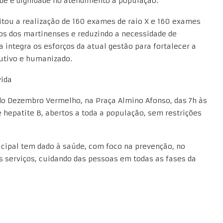
ade e dignidade no atendimento à população.
ilitou a realização de 160 exames de raio X e 160 exames
os dos martinenses e reduzindo a necessidade de
 integra os esforços da atual gestão para fortalecer a
utivo e humanizado.
vida
do Dezembro Vermelho, na Praça Almino Afonso, das 7h às
s e hepatite B, abertos a toda a população, sem restrições
icipal tem dado à saúde, com foco na prevenção, no
s serviços, cuidando das pessoas em todas as fases da