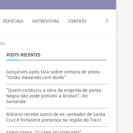
ESPECIAIS
ENTREVISTAS
CONTATO
dos
POSTS RECENTES
Gonçalves após fala sobre compra de votos:
“Estão mexendo com doido”
“Quem conduziu a obra da engorda de ponta
Negra não pode presidir a Arsban”, diz
Samanda
Bibiano recebe apoio de ex-vereador de Santa
Cruz e fortalece presença na região do Trairi
FÁBIO FARIA, “O CARA DO VORCARO”