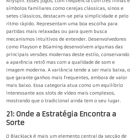
AllySpin. Esses jogos, com frequência com três linhas e
símbolos familiares como cerejas clássicas, sinos e
setes clássicos, destacam-se pela simplicidade e pelo
ritmo rápido. Representam uma boa escolha para
partidas mais relaxadas ou para quem busca
mecanismos intuitivos de entender. Desenvolvedores
como Playson e BGaming desenvolvem algumas das
principais versões modernas deste estilo, conservando
a aparência retrô mas com a qualidade de som e
imagem moderna. A variância tende a ser mais baixa, o
que garante ganhos mais frequentes, embora de valor
mais baixo. Essa categoria atua como um equilíbrio
interessante aos slots de vídeo mais complexos,
mostrando que o tradicional ainda tem o seu lugar.
21: Onde a Estratégia Encontra a
Sorte
O Blackjack é mais um elemento central da secção de