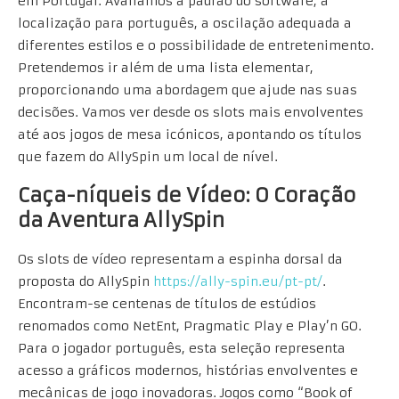
em Portugal. Avaliamos a padrão do software, a
localização para português, a oscilação adequada a
diferentes estilos e o possibilidade de entretenimento.
Pretendemos ir além de uma lista elementar,
proporcionando uma abordagem que ajude nas suas
decisões. Vamos ver desde os slots mais envolventes
até aos jogos de mesa icónicos, apontando os títulos
que fazem do AllySpin um local de nível.
Caça-níqueis de Vídeo: O Coração
da Aventura AllySpin
Os slots de vídeo representam a espinha dorsal da
proposta do AllySpin
https://ally-spin.eu/pt-pt/
.
Encontram-se centenas de títulos de estúdios
renomados como NetEnt, Pragmatic Play e Play’n GO.
Para o jogador português, esta seleção representa
acesso a gráficos modernos, histórias envolventes e
mecânicas de jogo inovadoras. Jogos como “Book of