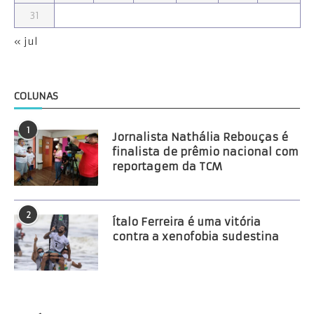
31
« jul
COLUNAS
1
Jornalista Nathália Rebouças é
finalista de prêmio nacional com
reportagem da TCM
2
Ítalo Ferreira é uma vitória
contra a xenofobia sudestina