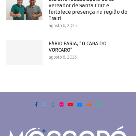
vereador de Santa Cruz e
fortalece presença na região do
Trairi
agosto 6, 2026
FÁBIO FARIA, “O CARA DO
VORCARO”
agosto 6, 2026