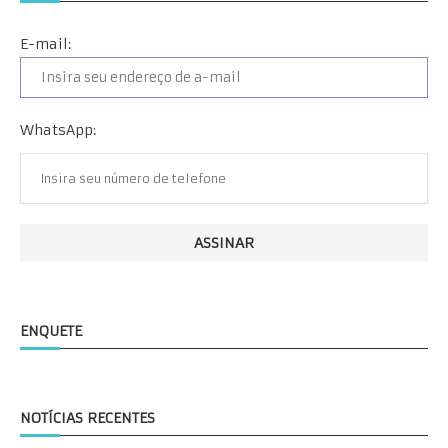
E-mail:
WhatsApp:
ENQUETE
NOTÍCIAS RECENTES