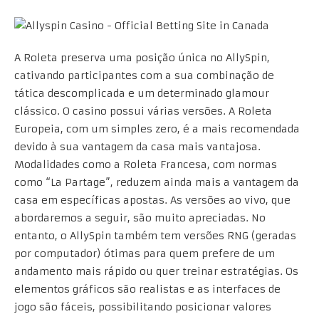
A Roleta preserva uma posição única no AllySpin,
cativando participantes com a sua combinação de
tática descomplicada e um determinado glamour
clássico. O casino possui várias versões. A Roleta
Europeia, com um simples zero, é a mais recomendada
devido à sua vantagem da casa mais vantajosa.
Modalidades como a Roleta Francesa, com normas
como “La Partage”, reduzem ainda mais a vantagem da
casa em específicas apostas. As versões ao vivo, que
abordaremos a seguir, são muito apreciadas. No
entanto, o AllySpin também tem versões RNG (geradas
por computador) ótimas para quem prefere de um
andamento mais rápido ou quer treinar estratégias. Os
elementos gráficos são realistas e as interfaces de
jogo são fáceis, possibilitando posicionar valores