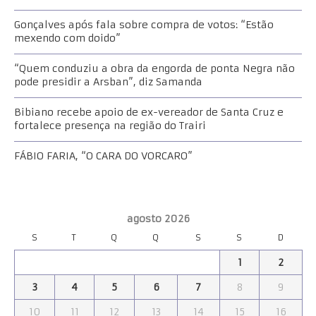
Gonçalves após fala sobre compra de votos: “Estão
mexendo com doido”
“Quem conduziu a obra da engorda de ponta Negra não
pode presidir a Arsban”, diz Samanda
Bibiano recebe apoio de ex-vereador de Santa Cruz e
fortalece presença na região do Trairi
FÁBIO FARIA, “O CARA DO VORCARO”
agosto 2026
S
T
Q
Q
S
S
D
1
2
3
4
5
6
7
8
9
10
11
12
13
14
15
16