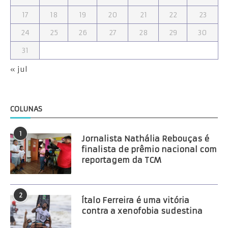
17
18
19
20
21
22
23
24
25
26
27
28
29
30
31
« jul
COLUNAS
1
Jornalista Nathália Rebouças é
finalista de prêmio nacional com
reportagem da TCM
2
Ítalo Ferreira é uma vitória
contra a xenofobia sudestina