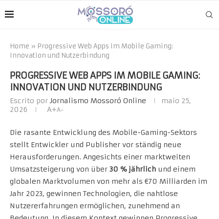
Home
»
Progressive Web Apps im Mobile Gaming:
Innovation und Nutzerbindung
PROGRESSIVE WEB APPS IM MOBILE GAMING:
INNOVATION UND NUTZERBINDUNG
Escrito por
Jornalismo Mossoró Online
maio 25,
2026
A+
A-
Die rasante Entwicklung des Mobile-Gaming-Sektors
stellt Entwickler und Publisher vor ständig neue
Herausforderungen. Angesichts einer marktweiten
Umsatzsteigerung von über
30 % jährlich
und einem
globalen Marktvolumen von mehr als
€70 Milliarden
im
Jahr 2023, gewinnen Technologien, die nahtlose
Nutzererfahrungen ermöglichen, zunehmend an
Bedeutung. In diesem Kontext gewinnen Progressive