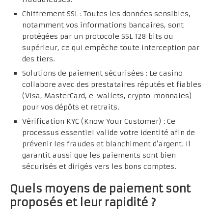
Chiffrement SSL : Toutes les données sensibles,
notamment vos informations bancaires, sont
protégées par un protocole SSL 128 bits ou
supérieur, ce qui empêche toute interception par
des tiers.
Solutions de paiement sécurisées : Le casino
collabore avec des prestataires réputés et fiables
(Visa, MasterCard, e-wallets, crypto-monnaies)
pour vos dépôts et retraits.
Vérification KYC (Know Your Customer) : Ce
processus essentiel valide votre identité afin de
prévenir les fraudes et blanchiment d’argent. Il
garantit aussi que les paiements sont bien
sécurisés et dirigés vers les bons comptes.
Quels moyens de paiement sont
proposés et leur rapidité ?