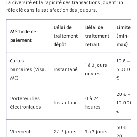
La diversité et la rapidité des transactions jouent un
rôle clé dans la satisfaction des joueurs.
Délai de
Délai de
Limites
Méthode de
traitement
traitement
(min-
paiement
dépôt
retrait
max)
Cartes
10 € –
1 à 3 jours
bancaires (Visa,
Instantané
5 000
ouvrés
MC)
€
20 € –
Portefeuilles
0 à 24
Instantané
10 000
électroniques
heures
€
50 € –
Virement
2 à 5 jours
3 à 7 jours
20