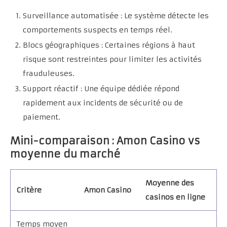
Surveillance automatisée : Le système détecte les
comportements suspects en temps réel.
Blocs géographiques : Certaines régions à haut
risque sont restreintes pour limiter les activités
frauduleuses.
Support réactif : Une équipe dédiée répond
rapidement aux incidents de sécurité ou de
paiement.
Mini-comparaison : Amon Casino vs
moyenne du marché
Moyenne des
Critère
Amon Casino
casinos en ligne
Temps moyen