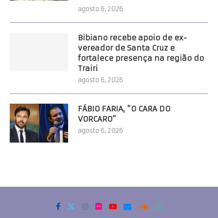
agosto 6, 2026
Bibiano recebe apoio de ex-
vereador de Santa Cruz e
fortalece presença na região do
Trairi
agosto 6, 2026
FÁBIO FARIA, “O CARA DO
VORCARO”
agosto 6, 2026