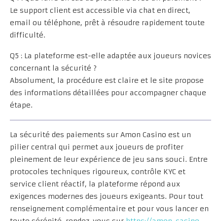
Le support client est accessible via chat en direct,
email ou téléphone, prêt à résoudre rapidement toute
difficulté.
Q5 : La plateforme est-elle adaptée aux joueurs novices
concernant la sécurité ?
Absolument, la procédure est claire et le site propose
des informations détaillées pour accompagner chaque
étape.
La sécurité des paiements sur Amon Casino est un
pilier central qui permet aux joueurs de profiter
pleinement de leur expérience de jeu sans souci. Entre
protocoles techniques rigoureux, contrôle KYC et
service client réactif, la plateforme répond aux
exigences modernes des joueurs exigeants. Pour tout
renseignement complémentaire et pour vous lancer en