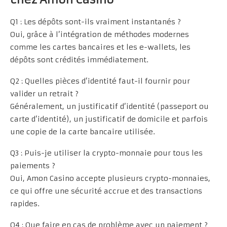
Q1 : Les dépôts sont-ils vraiment instantanés ?
Oui, grâce à l’intégration de méthodes modernes
comme les cartes bancaires et les e-wallets, les
dépôts sont crédités immédiatement.
Q2 : Quelles pièces d’identité faut-il fournir pour
valider un retrait ?
Généralement, un justificatif d’identité (passeport ou
carte d’identité), un justificatif de domicile et parfois
une copie de la carte bancaire utilisée.
Q3 : Puis-je utiliser la crypto-monnaie pour tous les
paiements ?
Oui, Amon Casino accepte plusieurs crypto-monnaies,
ce qui offre une sécurité accrue et des transactions
rapides.
Q4 : Que faire en cas de problème avec un paiement ?