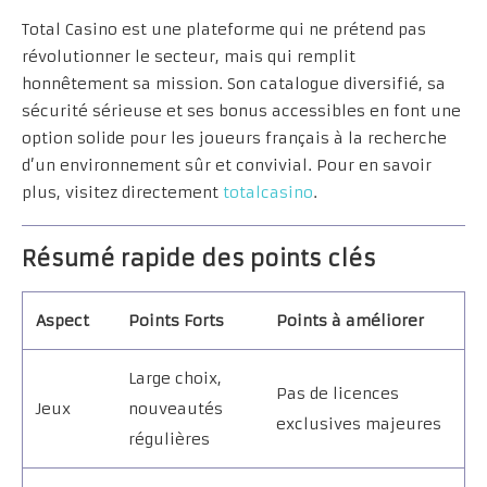
Total Casino est une plateforme qui ne prétend pas
révolutionner le secteur, mais qui remplit
honnêtement sa mission. Son catalogue diversifié, sa
sécurité sérieuse et ses bonus accessibles en font une
option solide pour les joueurs français à la recherche
d’un environnement sûr et convivial. Pour en savoir
plus, visitez directement
totalcasino
.
Résumé rapide des points clés
Aspect
Points Forts
Points à améliorer
Large choix,
Pas de licences
Jeux
nouveautés
exclusives majeures
régulières