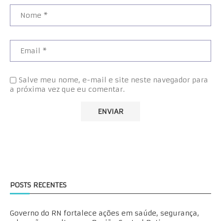
Salve meu nome, e-mail e site neste navegador para
a próxima vez que eu comentar.
POSTS RECENTES
Governo do RN fortalece ações em saúde, segurança,