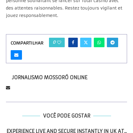
personne souhaitant se lancer sur Total Casino avec
des attentes raisonnables. Restez toujours vigilant et
jouez responsablement.
0
COMPARTILHAR
JORNALISMO MOSSORÓ ONLINE
VOCÊ PODE GOSTAR
EXPERIENCE LIVE AND SECURE INSTANTLY IN UK AT...