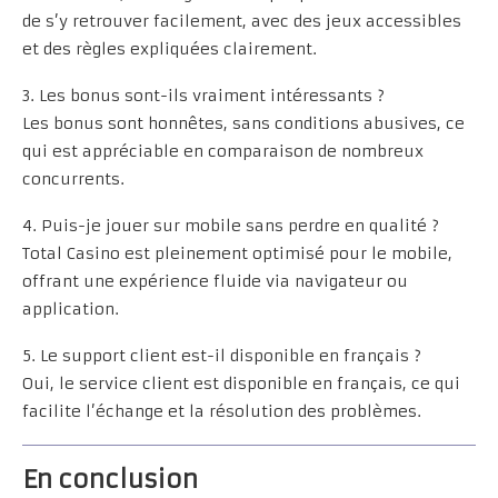
de s’y retrouver facilement, avec des jeux accessibles
et des règles expliquées clairement.
3. Les bonus sont-ils vraiment intéressants ?
Les bonus sont honnêtes, sans conditions abusives, ce
qui est appréciable en comparaison de nombreux
concurrents.
4. Puis-je jouer sur mobile sans perdre en qualité ?
Total Casino est pleinement optimisé pour le mobile,
offrant une expérience fluide via navigateur ou
application.
5. Le support client est-il disponible en français ?
Oui, le service client est disponible en français, ce qui
facilite l’échange et la résolution des problèmes.
En conclusion