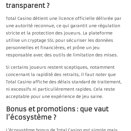
transparent ?
Total Casino détient une licence officielle délivrée par
une autorité reconnue, ce qui garantit une régulation
stricte et la protection des joueurs. La plateforme
utilise un cryptage SSL pour sécuriser les données
personnelles et financières, et prône un jeu
responsable avec des outils de limitation des mises.
Si certains joueurs restent sceptiques, notamment
concernant la rapidité des retraits, il faut noter que
Total Casino affiche des délais standard de traitement,
ni excessifs ni particulièrement rapides. Cela reste
acceptable pour une expérience de jeu saine.
Bonus et promotions : que vaut
l’écosystème ?
L’écosystème bonus de Total Casino est simple mais