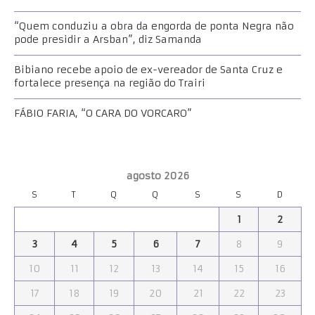
“Quem conduziu a obra da engorda de ponta Negra não
pode presidir a Arsban”, diz Samanda
Bibiano recebe apoio de ex-vereador de Santa Cruz e
fortalece presença na região do Trairi
FÁBIO FARIA, “O CARA DO VORCARO”
agosto 2026
S
T
Q
Q
S
S
D
1
2
3
4
5
6
7
8
9
10
11
12
13
14
15
16
17
18
19
20
21
22
23