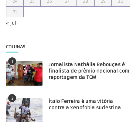
24
25
26
27
28
29
30
31
« jul
COLUNAS
1
Jornalista Nathália Rebouças é
finalista de prêmio nacional com
reportagem da TCM
2
Ítalo Ferreira é uma vitória
contra a xenofobia sudestina