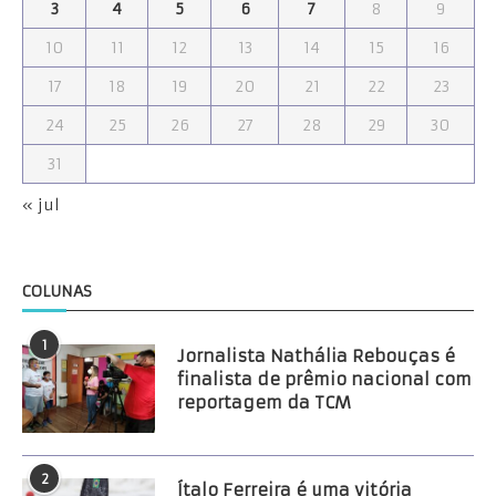
3
4
5
6
7
8
9
10
11
12
13
14
15
16
17
18
19
20
21
22
23
24
25
26
27
28
29
30
31
« jul
COLUNAS
1
Jornalista Nathália Rebouças é
finalista de prêmio nacional com
reportagem da TCM
2
Ítalo Ferreira é uma vitória