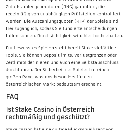
Zufallszahlengeneratoren (RNG) garantiert, die
regelmäßig von unabhängigen Prüfstellen kontrolliert
werden. Die Auszahlungsquoten (RTP) der Spiele sind
frei zugänglich, sodass Sie fundierte Entscheidungen
fällen können. Durchsichtigkeit wird hier hochgehalten.
Für bewusstes Spielen stellt bereit Stake vielfältige
Tools. Sie können Depositlimits, Verlustgrenzen oder
Zeitlimits definieren und auch eine Selbstausschluss
durchführen. Der Sicherheit der Spieler hat einen
großen Rang, was uns besonders für den
österreichischen Markt bedeutsam erscheint.
FAQ
Ist Stake Casino in Österreich
rechtmäßig und geschützt?
Stake Casino hat eine gültige Glücksspiellizenz von