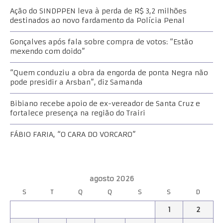
Ação do SINDPPEN leva à perda de R$ 3,2 milhões
destinados ao novo fardamento da Polícia Penal
Gonçalves após fala sobre compra de votos: “Estão
mexendo com doido”
“Quem conduziu a obra da engorda de ponta Negra não
pode presidir a Arsban”, diz Samanda
Bibiano recebe apoio de ex-vereador de Santa Cruz e
fortalece presença na região do Trairi
FÁBIO FARIA, “O CARA DO VORCARO”
agosto 2026
S
T
Q
Q
S
S
D
1
2