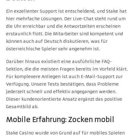
Ein exzellenter Support ist entscheidend, und Stake hat
hier mehrfache Lösungen. Der Live-Chat steht rund um
die Uhr erreichbar und die Antwortzeiten erscheinen
erstaunlich flott. Die Mitarbeiter sind kompetent und
können auch auf Deutsch diskutieren, was für
österreichische Spieler sehr angenehm ist.
Darüber hinaus existiert eine ausführliche FAQ-
Sektion, die die meisten Fragen bereits im Vorfeld klärt.
Für komplexere Anliegen ist auch E-Mail-Support zur
Verfügung. Unsere Tests bestätigen, dass Probleme
jederzeit schnell und effektiv angegangen werden.
Dieser kundenorientierte Ansatz ergänzt das positive
Gesamtbild ab.
Mobile Erfahrung: Zocken mobil
Stake Casino wurde von Grund auf für mobiles Spielen