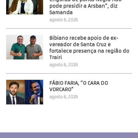
pode presidir a Arsban”, diz
Samanda
agosto 6, 2026
Bibiano recebe apoio de ex-
vereador de Santa Cruz e
fortalece presença na região do
Trairi
agosto 6, 2026
FÁBIO FARIA, “O CARA DO
VORCARO”
agosto 6, 2026