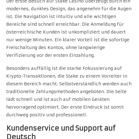
Der erste Besuch auf Stake Casino überzeugt durch ein
modernes, dunkles Design, das angenehm für die Augen
ist. Die Navigation ist intuitiv und alle wichtigen
Bereiche sind schnell erreichbar. Die Anmeldung für
österreichische Kunden ist unkompliziert und dauert
nur wenige Minuten. Ein klarer Vorteil ist die sofortige
Freischaltung des Kontos, ohne langwierige
Verifizierung vor der ersten Einzahlung.
Besonders auffällig ist die starke Fokussierung auf
Krypto-Transaktionen, die Stake zu einem Vorreiter in
diesem Bereich macht. Selbstverständlich werden auch
traditionelle Zahlungsmethoden angeboten. Die Seite
lädt schnell und ist auch auf mobilen Geräten
hervorragend optimiert. Der erste Eindruck ist somit
durchweg positiv und professionell.
Kundenservice und Support auf
Deutsch