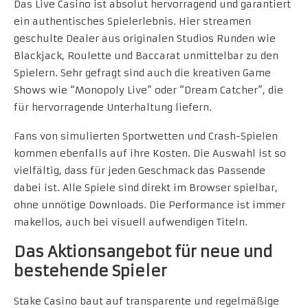
Das Live Casino ist absolut hervorragend und garantiert
ein authentisches Spielerlebnis. Hier streamen
geschulte Dealer aus originalen Studios Runden wie
Blackjack, Roulette und Baccarat unmittelbar zu den
Spielern. Sehr gefragt sind auch die kreativen Game
Shows wie “Monopoly Live” oder “Dream Catcher”, die
für hervorragende Unterhaltung liefern.
Fans von simulierten Sportwetten und Crash-Spielen
kommen ebenfalls auf ihre Kosten. Die Auswahl ist so
vielfältig, dass für jeden Geschmack das Passende
dabei ist. Alle Spiele sind direkt im Browser spielbar,
ohne unnötige Downloads. Die Performance ist immer
makellos, auch bei visuell aufwendigen Titeln.
Das Aktionsangebot für neue und
bestehende Spieler
Stake Casino baut auf transparente und regelmäßige