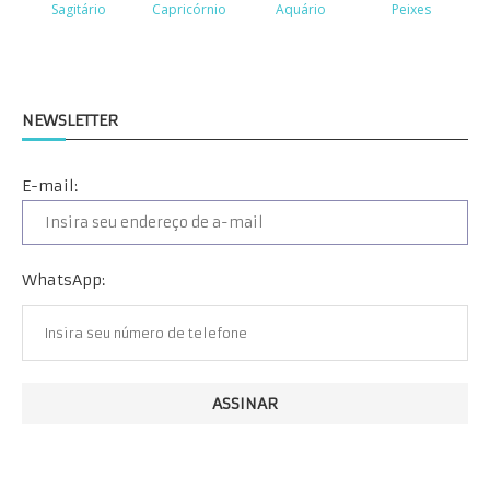
NEWSLETTER
E-mail:
WhatsApp: