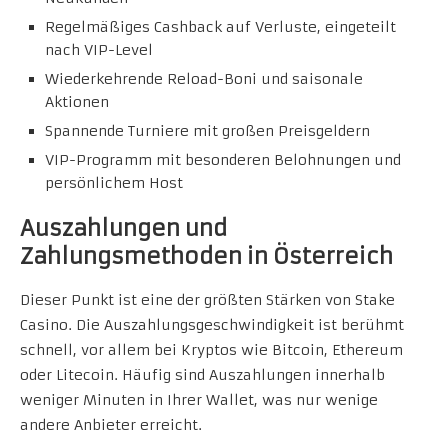
Regelmäßiges Cashback auf Verluste, eingeteilt
nach VIP-Level
Wiederkehrende Reload-Boni und saisonale
Aktionen
Spannende Turniere mit großen Preisgeldern
VIP-Programm mit besonderen Belohnungen und
persönlichem Host
Auszahlungen und
Zahlungsmethoden in Österreich
Dieser Punkt ist eine der größten Stärken von Stake
Casino. Die Auszahlungsgeschwindigkeit ist berühmt
schnell, vor allem bei Kryptos wie Bitcoin, Ethereum
oder Litecoin. Häufig sind Auszahlungen innerhalb
weniger Minuten in Ihrer Wallet, was nur wenige
andere Anbieter erreicht.