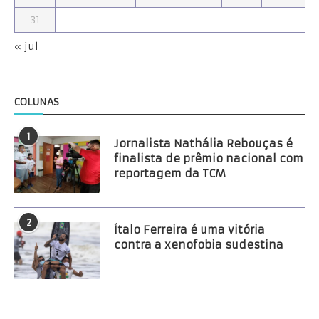
31
« jul
COLUNAS
1
Jornalista Nathália Rebouças é
finalista de prêmio nacional com
reportagem da TCM
2
Ítalo Ferreira é uma vitória
contra a xenofobia sudestina