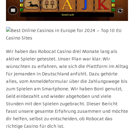
Wir haben das Robocat Casino drei Monate lang als
aktive Spieler getestet. Unser Plan war klar: Wir
wünschten zu erfahren, wie sich die Plattform im Alltag
für jemanden in Deutschland anfühlt. Dazu gehörte
alles, vom Anmeldeformular über die Zahlungswege bis
zum Spielen am Smartphone. Wir haben Boni genutzt,
Geld einbezahlt und wieder abgehoben und viele
Stunden mit den Spielen zugebracht. Dieser Bericht
fasst unsere gesamte Erfahrung zusammen und möchte
dir helfen, selbst zu entscheiden, ob Robocat das
richtige Casino für dich ist.