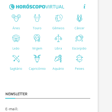
NEWSLETTER
FÁBIO FARIA, “O CARA DO
COMUNIDADES CAATINGA
VORCARO”
LUGAR 2 E CANTO FINO
E-mail: