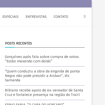
ESPECIAIS
ENTREVISTAS
CONTATO
POSTS RECENTES
Gonçalves após fala sobre compra de votos:
“Estão mexendo com doido”
“Quem conduziu a obra da engorda de ponta
Negra não pode presidir a Arsban”, diz
Samanda
Bibiano recebe apoio de ex-vereador de Santa
Cruz e fortalece presença na região do Trairi
FÁBIO FARIA, “O CARA DO VORCARO”