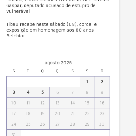
Gaspar, deputado acusado de estupro de
vulnerável
Tibau recebe neste sábado (08), cordel e
exposição em homenagem aos 80 anos
Belchior
agosto 2026
S
T
Q
Q
S
S
D
1
2
3
4
5
6
7
8
9
10
11
12
13
14
15
16
17
18
19
20
21
22
23
24
25
26
27
28
29
30
31