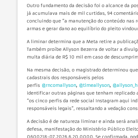
Outro fundamento da decisão foi o alcance da pos
já acumulava mais de mil curtidas, 94 comentári
concluindo que “a manutenção do conteúdo nas re
armas e gerar dano ao equilíbrio do pleito vindou
A liminar determina que a Meta retire a publicaçã
Também proíbe Allyson Bezerra de voltar a divul
multa diária de R$ 10 mil em caso de descumpri
Na mesma decisão, o magistrado determinou que a
cadastrais dos responsáveis pelos
perfis
@rncomallyson
,
@timeallyson
,
@allyson_
identificar outras páginas que tenham replicado 
“os cinco perfis da rede social Instagram aqui in
responsáveis legais”, ressaltando a vedação cons
A decisão é de natureza liminar e ainda será ana
defesa, manifestação do Ministério Público Eleit
0600218-07.2026.6.20.0000. Se confirmada, poder