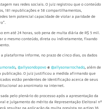
tagem nas redes sociais. O juiz registrou que o conteúdo
os, 181 republicações e 58 compartilhamentos,
des tem potencial capacidade de violar a paridade de
ro”.
o em até 24 horas, sob pena de multa diária de R$ 5 mil.
gar o mesmo conteúdo, direta ou indiretamente, fixando
mento.
 plataforma informe, no prazo de cinco dias, os dados
humorado
,
@allysondopovo
e
@allysonarrochado
,
além de
a publicação. O juiz justificou a medida afirmando que
dicados estão pendentes de identificação acerca de seus
titucional ao anonimato na internet.
lisada pelo plenário do processo após a apresentação da
oral e julgamento do mérito da Representação Eleitoral nº
á resultar na aplicação da multa prevista no artigo 36