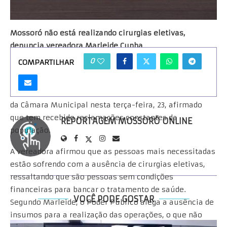
Mossoró não está realizando cirurgias eletivas,
denuncia vereadora Marleide Cunha
0
COMPARTILHAR
A vereadora Marleide Cunha (PT) denunciou que a rede
municipal de saúde de Mossoró não está realizando as
cirurgias eletivas. Ela levou o assunto para o plenário
da Câmara Municipal nesta terça-feira, 23, afirmado
que tem recebido reclamações constantes da
REPORTAGEM MOSSORÓ ONLINE
população.
A vereadora afirmou que as pessoas mais necessitadas
estão sofrendo com a ausência de cirurgias eletivas,
ressaltando que são pessoas sem condições
financeiras para bancar o tratamento de saúde.
VOCÊ PODE GOSTAR
Segundo Marleide, o Poder Público alega a ausência de
insumos para a realização das operações, o que não