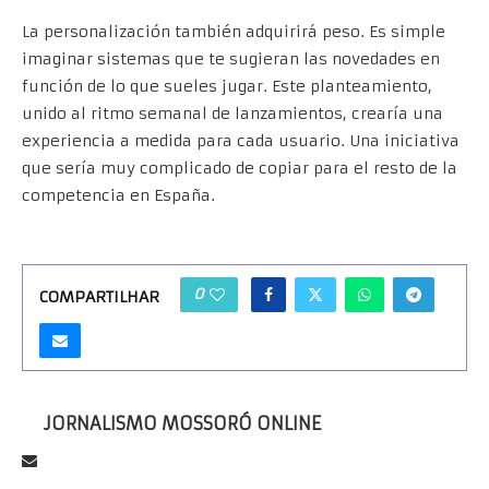
La personalización también adquirirá peso. Es simple
imaginar sistemas que te sugieran las novedades en
función de lo que sueles jugar. Este planteamiento,
unido al ritmo semanal de lanzamientos, crearía una
experiencia a medida para cada usuario. Una iniciativa
que sería muy complicado de copiar para el resto de la
competencia en España.
0
COMPARTILHAR
JORNALISMO MOSSORÓ ONLINE