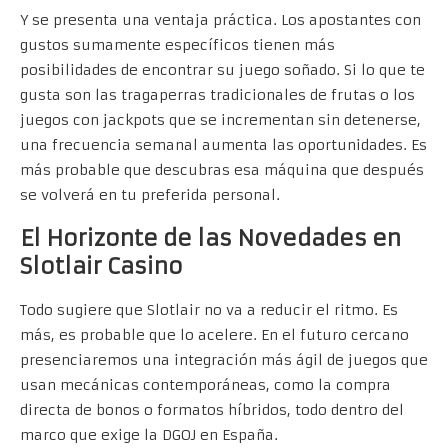
Y se presenta una ventaja práctica. Los apostantes con
gustos sumamente específicos tienen más
posibilidades de encontrar su juego soñado. Si lo que te
gusta son las tragaperras tradicionales de frutas o los
juegos con jackpots que se incrementan sin detenerse,
una frecuencia semanal aumenta las oportunidades. Es
más probable que descubras esa máquina que después
se volverá en tu preferida personal.
El Horizonte de las Novedades en
Slotlair Casino
Todo sugiere que Slotlair no va a reducir el ritmo. Es
más, es probable que lo acelere. En el futuro cercano
presenciaremos una integración más ágil de juegos que
usan mecánicas contemporáneas, como la compra
directa de bonos o formatos híbridos, todo dentro del
marco que exige la DGOJ en España.