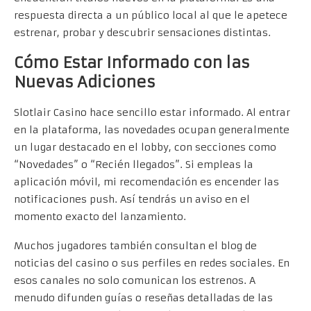
respuesta directa a un público local al que le apetece
estrenar, probar y descubrir sensaciones distintas.
Cómo Estar Informado con las
Nuevas Adiciones
Slotlair Casino hace sencillo estar informado. Al entrar
en la plataforma, las novedades ocupan generalmente
un lugar destacado en el lobby, con secciones como
“Novedades” o “Recién llegados”. Si empleas la
aplicación móvil, mi recomendación es encender las
notificaciones push. Así tendrás un aviso en el
momento exacto del lanzamiento.
Muchos jugadores también consultan el blog de
noticias del casino o sus perfiles en redes sociales. En
esos canales no solo comunican los estrenos. A
menudo difunden guías o reseñas detalladas de las