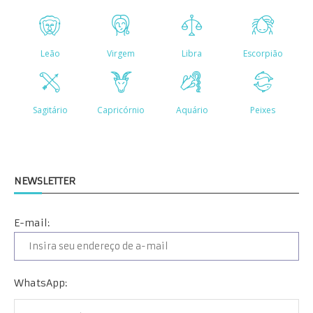
NEWSLETTER
E-mail:
WhatsApp: