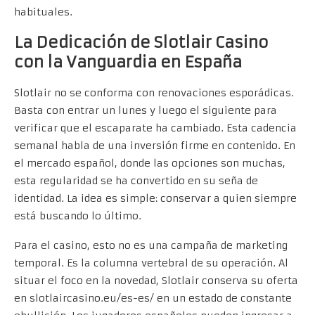
habituales.
La Dedicación de Slotlair Casino
con la Vanguardia en España
Slotlair no se conforma con renovaciones esporádicas.
Basta con entrar un lunes y luego el siguiente para
verificar que el escaparate ha cambiado. Esta cadencia
semanal habla de una inversión firme en contenido. En
el mercado español, donde las opciones son muchas,
esta regularidad se ha convertido en su seña de
identidad. La idea es simple: conservar a quien siempre
está buscando lo último.
Para el casino, esto no es una campaña de marketing
temporal. Es la columna vertebral de su operación. Al
situar el foco en la novedad, Slotlair conserva su oferta
en slotlaircasino.eu/es-es/ en un estado de constante