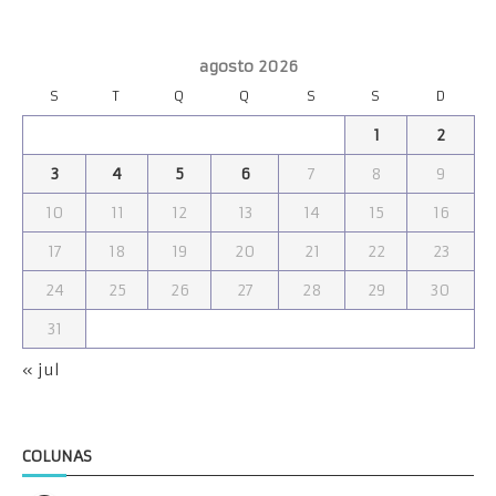
agosto 2026
S
T
Q
Q
S
S
D
1
2
3
4
5
6
7
8
9
10
11
12
13
14
15
16
17
18
19
20
21
22
23
24
25
26
27
28
29
30
31
« jul
COLUNAS