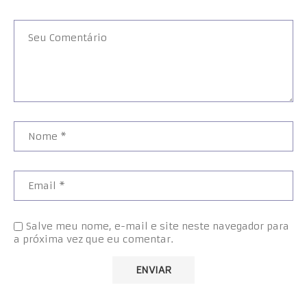
Salve meu nome, e-mail e site neste navegador para
a próxima vez que eu comentar.