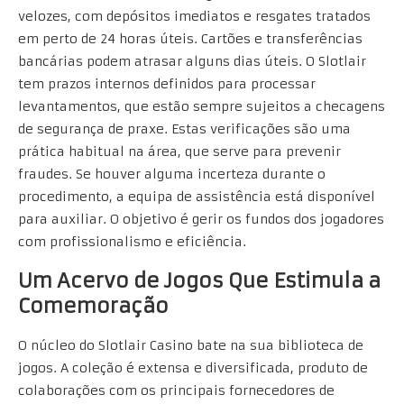
velozes, com depósitos imediatos e resgates tratados
em perto de 24 horas úteis. Cartões e transferências
bancárias podem atrasar alguns dias úteis. O Slotlair
tem prazos internos definidos para processar
levantamentos, que estão sempre sujeitos a checagens
de segurança de praxe. Estas verificações são uma
prática habitual na área, que serve para prevenir
fraudes. Se houver alguma incerteza durante o
procedimento, a equipa de assistência está disponível
para auxiliar. O objetivo é gerir os fundos dos jogadores
com profissionalismo e eficiência.
Um Acervo de Jogos Que Estimula a
Comemoração
O núcleo do Slotlair Casino bate na sua biblioteca de
jogos. A coleção é extensa e diversificada, produto de
colaborações com os principais fornecedores de