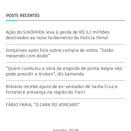
POSTS RECENTES
Ação do SINDPPEN leva à perda de R$ 3,2 milhões
destinados ao novo fardamento da Polícia Penal
Gonçalves após fala sobre compra de votos: “Estão
mexendo com doido”
“Quem conduziu a obra da engorda de ponta Negra não
pode presidir a Arsban”, diz Samanda
Bibiano recebe apoio de ex-vereador de Santa Cruz e
fortalece presença na região do Trairi
FÁBIO FARIA, “O CARA DO VORCARO”
agosto 2026