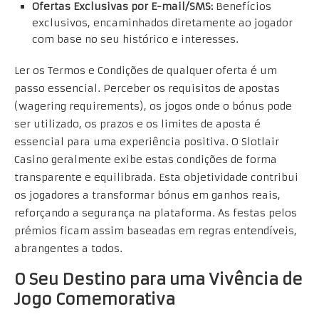
Ofertas Exclusivas por E-mail/SMS:
Benefícios
exclusivos, encaminhados diretamente ao jogador
com base no seu histórico e interesses.
Ler os Termos e Condições de qualquer oferta é um
passo essencial. Perceber os requisitos de apostas
(wagering requirements), os jogos onde o bónus pode
ser utilizado, os prazos e os limites de aposta é
essencial para uma experiência positiva. O Slotlair
Casino geralmente exibe estas condições de forma
transparente e equilibrada. Esta objetividade contribui
os jogadores a transformar bónus em ganhos reais,
reforçando a segurança na plataforma. As festas pelos
prémios ficam assim baseadas em regras entendíveis,
abrangentes a todos.
O Seu Destino para uma Vivência de
Jogo Comemorativa