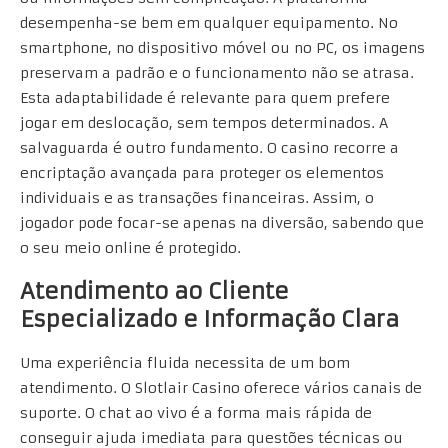
desempenha-se bem em qualquer equipamento. No
smartphone, no dispositivo móvel ou no PC, os imagens
preservam a padrão e o funcionamento não se atrasa.
Esta adaptabilidade é relevante para quem prefere
jogar em deslocação, sem tempos determinados. A
salvaguarda é outro fundamento. O casino recorre a
encriptação avançada para proteger os elementos
individuais e as transações financeiras. Assim, o
jogador pode focar-se apenas na diversão, sabendo que
o seu meio online é protegido.
Atendimento ao Cliente
Especializado e Informação Clara
Uma experiência fluida necessita de um bom
atendimento. O Slotlair Casino oferece vários canais de
suporte. O chat ao vivo é a forma mais rápida de
conseguir ajuda imediata para questões técnicas ou