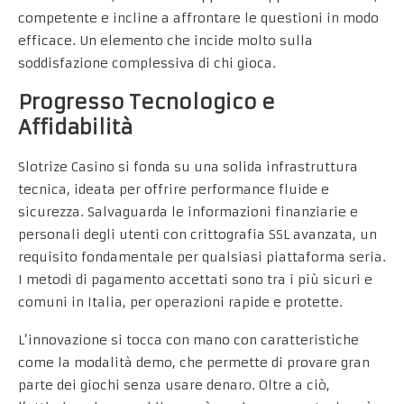
competente e incline a affrontare le questioni in modo
efficace. Un elemento che incide molto sulla
soddisfazione complessiva di chi gioca.
Progresso Tecnologico e
Affidabilità
Slotrize Casino si fonda su una solida infrastruttura
tecnica, ideata per offrire performance fluide e
sicurezza. Salvaguarda le informazioni finanziarie e
personali degli utenti con crittografia SSL avanzata, un
requisito fondamentale per qualsiasi piattaforma seria.
I metodi di pagamento accettati sono tra i più sicuri e
comuni in Italia, per operazioni rapide e protette.
L’innovazione si tocca con mano con caratteristiche
come la modalità demo, che permette di provare gran
parte dei giochi senza usare denaro. Oltre a ciò,