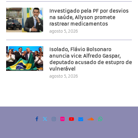
Investigado pela PF por desvios
na saúde, Allyson promete
rastrear medicamentos
agosto 5, 2026
Isolado, Flávio Bolsonaro
anuncia vice: Alfredo Gaspar,
deputado acusado de estupro de
vulnerável
agosto 5, 2026