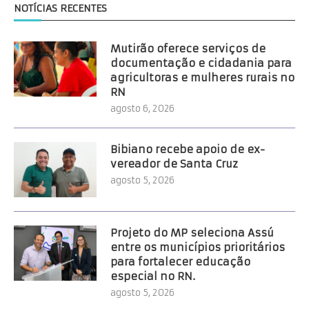
NOTÍCIAS RECENTES
Mutirão oferece serviços de
documentação e cidadania para
agricultoras e mulheres rurais no
RN
agosto 6, 2026
Bibiano recebe apoio de ex-
vereador de Santa Cruz
agosto 5, 2026
Projeto do MP seleciona Assú
entre os municípios prioritários
para fortalecer educação
especial no RN.
agosto 5, 2026