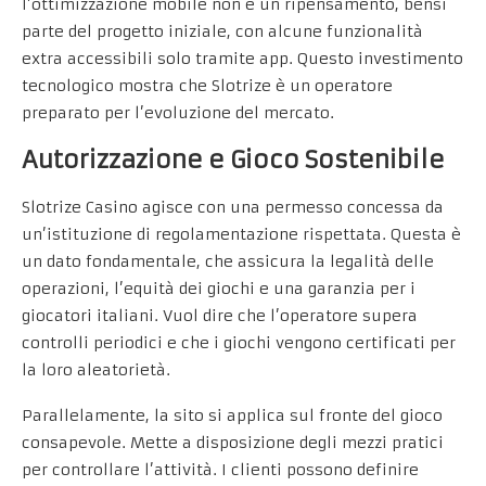
l’ottimizzazione mobile non è un ripensamento, bensì
parte del progetto iniziale, con alcune funzionalità
extra accessibili solo tramite app. Questo investimento
tecnologico mostra che Slotrize è un operatore
preparato per l’evoluzione del mercato.
Autorizzazione e Gioco Sostenibile
Slotrize Casino agisce con una permesso concessa da
un’istituzione di regolamentazione rispettata. Questa è
un dato fondamentale, che assicura la legalità delle
operazioni, l’equità dei giochi e una garanzia per i
giocatori italiani. Vuol dire che l’operatore supera
controlli periodici e che i giochi vengono certificati per
la loro aleatorietà.
Parallelamente, la sito si applica sul fronte del gioco
consapevole. Mette a disposizione degli mezzi pratici
per controllare l’attività. I clienti possono definire