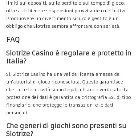
limiti sui depositi, sulle perdite e sul tempo di gioco,
oltre a richiedere sospensioni provvisorie o definitive.
Promuovere un divertimento sicuro e gestito è un
obbligo che Slotrize sembra affrontare con serietà.
FAQ
Slotrize Casino è regolare e protetto in
Italia?
Sì. Slotrize Casino ha una valida licenza emessa da
un’autorità di gioco riconosciuta. Questo garantisce
che tutte le attività siano legali, chiare e verificate. La
protezione dei dati è garantita da crittografia SSL di tipo
finanziario, che protegge le transazioni e le dati
personali.
Che generi di giochi sono presenti su
Slotrize?