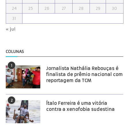
24
25
26
27
28
29
30
31
« jul
COLUNAS
1
Jornalista Nathália Rebouças é
finalista de prêmio nacional com
reportagem da TCM
2
Ítalo Ferreira é uma vitória
contra a xenofobia sudestina