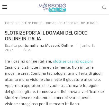
Home
»
Slotrize Porta il Domani del Gioco Online in Italia
SLOTRIZE PORTA IL DOMANI DEL GIOCO
ONLINE IN ITALIA
Escrito por
Jornalismo Mossoró Online
junho 8,
2026
A+
A-
Tra i casinò online italiani,
slotrize casinò opzioni
Casino si distingue immediatamente. Non imita le
mode, le crea. Combina tecnologia, una offerta di giochi
attenta e una visione che mette il giocatore al centro.
Appare un operatore che vuole trasformare le regole
del gioco digitale. La nostra analisi prova a verificare se
Slotrize riesce realmente a concretizzare questa
visione coraggiosa per il mercato italiano.