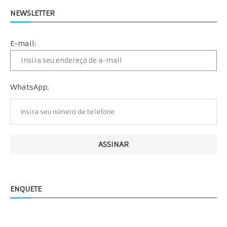
NEWSLETTER
E-mail:
WhatsApp:
ENQUETE