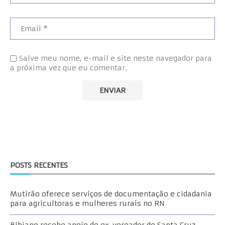
Salve meu nome, e-mail e site neste navegador para
a próxima vez que eu comentar.
POSTS RECENTES
Mutirão oferece serviços de documentação e cidadania
para agricultoras e mulheres rurais no RN