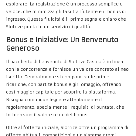
esplorare. La registrazione è un processo semplice e
veloce, che minimizza gli fasi tra l’utente e il bonus di
ingresso. Questa fluidità è il primo segnale chiaro che
Slotrize punta in un servizio di qualità.
Bonus e Iniziative: Un Benvenuto
Generoso
Il pacchetto di benvenuto di Slotrize Casino è in linea
con la concorrenza e fornisce un valore concreto al neo
iscritto. Generalmente si compone sulle prime
ricariche, con partite bonus e giri omaggio, offrendo
così maggior capitale per scoprire la piattaforma.
Bisogna comunque leggere attentamente il
regolamento, specialmente i requisiti di puntata, che
influenzano il valore reale del bonus.
Oltre all’offerta iniziale, Slotrize offre un programma di
offerte abituali, competizioni e un sistema premi