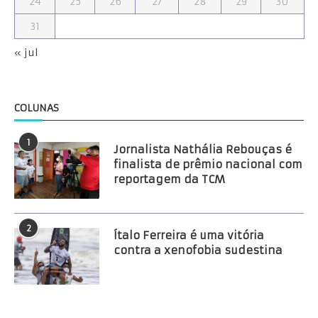
24
25
26
27
28
29
30
31
« jul
COLUNAS
1
Jornalista Nathália Rebouças é
finalista de prêmio nacional com
reportagem da TCM
2
Ítalo Ferreira é uma vitória
contra a xenofobia sudestina