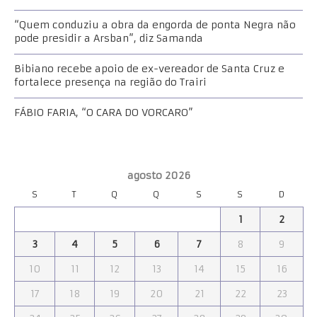
“Quem conduziu a obra da engorda de ponta Negra não
pode presidir a Arsban”, diz Samanda
Bibiano recebe apoio de ex-vereador de Santa Cruz e
fortalece presença na região do Trairi
FÁBIO FARIA, “O CARA DO VORCARO”
agosto 2026
S
T
Q
Q
S
S
D
1
2
3
4
5
6
7
8
9
10
11
12
13
14
15
16
17
18
19
20
21
22
23