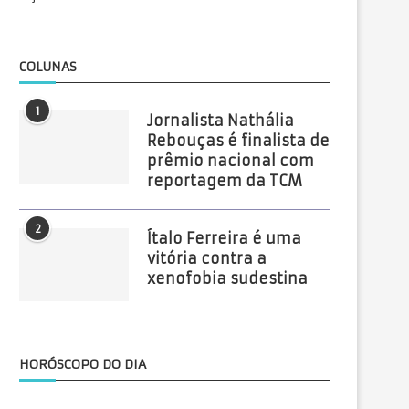
COLUNAS
1
Jornalista Nathália
Rebouças é finalista de
prêmio nacional com
reportagem da TCM
2
Ítalo Ferreira é uma
vitória contra a
xenofobia sudestina
HORÓSCOPO DO DIA