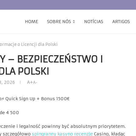
HOME
SOBRE NÓS
NOTÍCIAS
ARTIGOS
rmacje o Licencji dla Polski
 – BEZPIECZEŃSTWO I
DLA POLSKI
8, 2026
A+
A-
ieczenie i legalność powinny być absolutnym priorytetem.
my szczegółowo
spingranny kasyno recenzje
Casino, kładąc