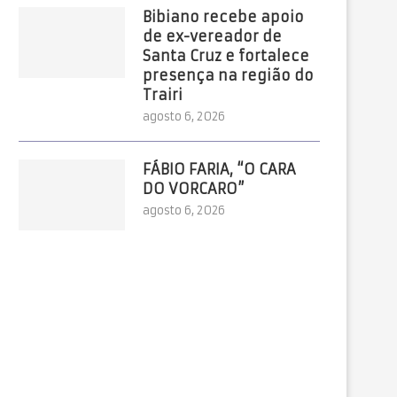
Bibiano recebe apoio
de ex-vereador de
Santa Cruz e fortalece
presença na região do
Trairi
agosto 6, 2026
FÁBIO FARIA, “O CARA
DO VORCARO”
agosto 6, 2026