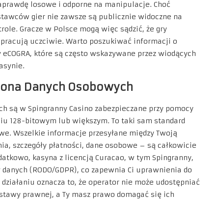
 naprawdę losowe i odporne na manipulacje. Choć
stawców gier nie zawsze są publicznie widoczne na
trole. Gracze w Polsce mogą więc sądzić, że gry
racują uczciwie. Warto poszukiwać informacji o
 czy eCOGRA, które są często wskazywane przez wiodących
asynie.
hrona Danych Osobowych
ch są w Spingranny Casino zabezpieczane przy pomocy
aniu 128-bitowym lub większym. To taki sam standard
owe. Wszelkie informacje przesyłane między Twoją
ia, szczegóły płatności, dane osobowe – są całkowicie
odatkowo, kasyna z licencją Curacao, w tym Spingranny,
y danych (RODO/GDPR), co zapewnia Ci uprawnienia do
 działaniu oznacza to, że operator nie może udostępniać
stawy prawnej, a Ty masz prawo domagać się ich