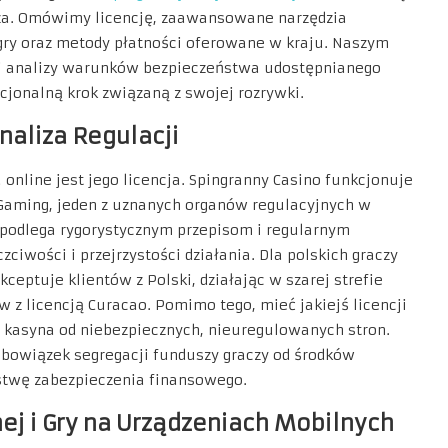
acza. Omówimy licencję, zaawansowane narzędzia
gry oraz metody płatności oferowane w kraju. Naszym
ej analizy warunków bezpieczeństwa udostępnianego
acjonalną krok związaną z swojej rozrywki.
naliza Regulacji
nline jest jego licencja. Spingranny Casino funkcjonuje
eGaming, jeden z uznanych organów regulacyjnych w
r podlega rygorystycznym przepisom i regularnym
iwości i przejrzystości działania. Dla polskich graczy
eptuje klientów z Polski, działając w szarej strefie
w z licencją Curacao. Pomimo tego, mieć jakiejś licencji
 kasyna od niebezpiecznych, nieuregulowanych stron.
obowiązek segregacji funduszy graczy od środków
stwę zabezpieczenia finansowego.
ej i Gry na Urządzeniach Mobilnych