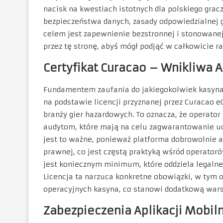
nacisk na kwestiach istotnych dla polskiego gr
bezpieczeństwa danych, zasady odpowiedzialnej 
celem jest zapewnienie bezstronnej i stonowan
przez tę stronę, abyś mógł podjąć w całkowicie r
Certyfikat Curacao – Wnikliwa A
Fundamentem zaufania do jakiegokolwiek kasyna o
na podstawie licencji przyznanej przez Curacao 
branży gier hazardowych. To oznacza, że operato
audytom, które mają na celu zagwarantowanie uczc
jest to ważne, ponieważ platforma dobrowolnie akc
prawnej, co jest częstą praktyką wśród operatoró
jest koniecznym minimum, które oddziela legalne
Licencja ta narzuca konkretne obowiązki, w tym 
operacyjnych kasyna, co stanowi dodatkową war
Zabezpieczenia Aplikacji Mobiln