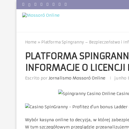
Home
»
Platforma Spingranny – Bezpieczeństwo i Info
PLATFORMA SPINGRANNY
INFORMACJE O LICENCJI 
Escrito por
Jornalismo Mossoró Online
junho 
Wybór kasyna online to decyzja, w której zabezp
W tym szczegółowym przeglądzie przeanalizuje