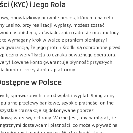
i (KYC) i Jego Rola
owy, obowiązkowy prawnie proces, który ma na celu
y Casino, przy realizacji wypłaty, możesz zostać
odu osobistego, zaświadczenia o adresie oraz metody
st to wymagany krok w walce z praniem pieniędzy i
 gwarancja, że jego profil i środki są ochronione przed
pieczna weryfikacja to oznaka poważnego operatora.
zweryfikowane konto gwarantuje płynność przyszłych
ia komfort korzystania z platformy.
Dostępne w Polsce
lnych, sprawdzonych metod wpłat i wypłat. Spingranny
opularne przelewy bankowe, szybkie płatności online
 Wszystkie transakcje są dokonywane poprzez
tkową warstwę ochrony. Ważne jest, aby pamiętać, że
ewnętrznymi dostawcami płatności, co może wpływać na
e bezpieczny i monitorowany. Warto skupić się na