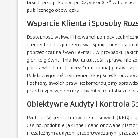
takich jak np. Fundacja „Czystsza Gra” w Polsce,
publicznego obowiązku.
Wsparcie Klienta i Sposoby Roz
Dostępność wykwalifikowanej pomocy techniczne
elementem bezpieczeństwa. Spingranny Casino of
poprzez czat na żywo i e-mail. W przypadku jakic
gier, to główna linia kontaktu. Jeśli sprawa nie 
podstawie licencji przez Curacao mają prawo zgło
Polski znajomość istnienia takiej ścieżki odwoł
i ochrony swoich praw. Rekomendujemy sprawdzen
przed rozpoczęciem gry, aby mieć realistyczne o
Obiektywne Audyty i Kontrola S
Rzetelność generatorów liczb losowych (RNG) i s
Casino, podobnie jak inne licencjonowane platf
niezależnym audytom przeprowadzanym przez zewn