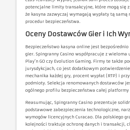
potencjalne limity transakcyjne, które mogą się 
że kasyna zazwyczaj wymagają wypłaty tą samą m
procedur bezpieczeństwa.
Oceny Dostawców Gier i Ich 
Bezpieczeństwo kasyna online jest bezpośredni
gier. Spingranny Casino współpracuje z wieloma u
Play’n GO czy Evolution Gaming. Firmy te także 
jurysdykcjach, co jest dodatkowym potwierdzeniem
mechanika każdej gry, procent wypłat (RTP) i pr
podmioty. Selekcja renomowanych dostawców jes
ogólnego profilu bezpieczeństwa całej platformy
Reasumując, Spingranny Casino prezentuje solidn
podstawowe zabezpieczenia technologiczne, narz
wymogów licencyjnych Curacao. Dla polskiego gra
kolejności traktuje ochronę danych i transakcji,