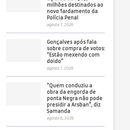
milhões destinados ao
novo fardamento da
Polícia Penal
agosto 7, 2026
Gonçalves após fala
sobre compra de votos:
“Estão mexendo com
doido”
agosto 7, 2026
“Quem conduziu a
obra da engorda de
ponta Negra não pode
presidir a Arsban”, diz
Samanda
agosto 6, 2026