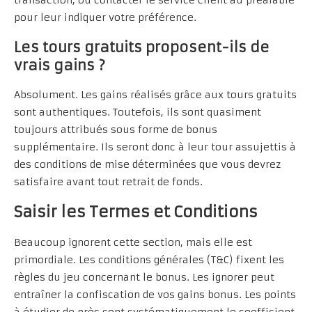
transaction, ou contacter le service client au préalable
pour leur indiquer votre préférence.
Les tours gratuits proposent-ils de
vrais gains ?
Absolument. Les gains réalisés grâce aux tours gratuits
sont authentiques. Toutefois, ils sont quasiment
toujours attribués sous forme de bonus
supplémentaire. Ils seront donc à leur tour assujettis à
des conditions de mise déterminées que vous devrez
satisfaire avant tout retrait de fonds.
Saisir les Termes et Conditions
Beaucoup ignorent cette section, mais elle est
primordiale. Les conditions générales (T&C) fixent les
règles du jeu concernant le bonus. Les ignorer peut
entraîner la confiscation de vos gains bonus. Les points