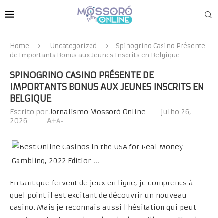
Home
Uncategorized
Spinogrino Casino Présente
de Importants Bonus aux Jeunes Inscrits en Belgique
SPINOGRINO CASINO PRÉSENTE DE
IMPORTANTS BONUS AUX JEUNES INSCRITS EN
BELGIQUE
Escrito por
Jornalismo Mossoró Online
julho 26,
2026
A+
A-
En tant que fervent de jeux en ligne, je comprends à
quel point il est excitant de découvrir un nouveau
casino. Mais je reconnais aussi l’hésitation qui peut