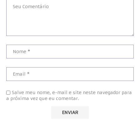
Salve meu nome, e-mail e site neste navegador para
a próxima vez que eu comentar.