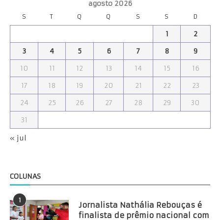
agosto 2026
S
T
Q
Q
S
S
D
1
2
3
4
5
6
7
8
9
10
11
12
13
14
15
16
17
18
19
20
21
22
23
24
25
26
27
28
29
30
31
« jul
COLUNAS
1
Jornalista Nathália Rebouças é
finalista de prêmio nacional com