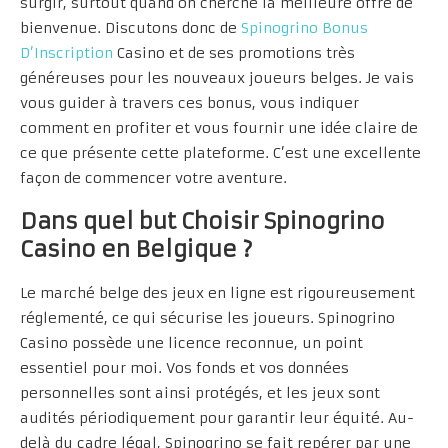
surgir, surtout quand on cherche la meilleure offre de
bienvenue. Discutons donc de
Spinogrino Bonus
D’Inscription
Casino et de ses promotions très
généreuses pour les nouveaux joueurs belges. Je vais
vous guider à travers ces bonus, vous indiquer
comment en profiter et vous fournir une idée claire de
ce que présente cette plateforme. C’est une excellente
façon de commencer votre aventure.
Dans quel but Choisir Spinogrino
Casino en Belgique ?
Le marché belge des jeux en ligne est rigoureusement
réglementé, ce qui sécurise les joueurs. Spinogrino
Casino possède une licence reconnue, un point
essentiel pour moi. Vos fonds et vos données
personnelles sont ainsi protégés, et les jeux sont
audités périodiquement pour garantir leur équité. Au-
delà du cadre légal, Spinogrino se fait repérer par une