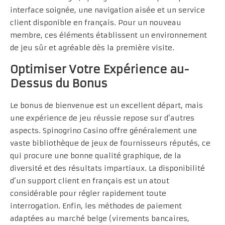
interface soignée, une navigation aisée et un service
client disponible en français. Pour un nouveau
membre, ces éléments établissent un environnement
de jeu sûr et agréable dès la première visite.
Optimiser Votre Expérience au-
Dessus du Bonus
Le bonus de bienvenue est un excellent départ, mais
une expérience de jeu réussie repose sur d’autres
aspects. Spinogrino Casino offre généralement une
vaste bibliothèque de jeux de fournisseurs réputés, ce
qui procure une bonne qualité graphique, de la
diversité et des résultats impartiaux. La disponibilité
d’un support client en français est un atout
considérable pour régler rapidement toute
interrogation. Enfin, les méthodes de paiement
adaptées au marché belge (virements bancaires,