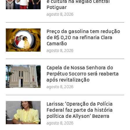
e cultura na Região Central
Potiguar
agosto 8, 2026
Preço da gasolina tem redução
de R$ 0,20 na refinaria Clara
Camarão
agosto 8, 2026
Capela de Nossa Senhora do
Perpétuo Socorro será reaberta
após revitalização
agosto 8, 2026
Larissa: ‘Operação da Polícia
Federal faz parte da história
política de Allyson’ Bezerra
agosto 8, 2026