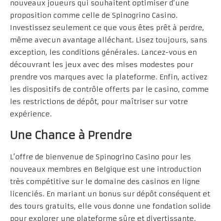
nouveaux joueurs qui souhaitent optimiser d’une
proposition comme celle de Spinogrino Casino.
Investissez seulement ce que vous êtes prêt à perdre,
même avecun avantage alléchant. Lisez toujours, sans
exception, les conditions générales. Lancez-vous en
découvrant les jeux avec des mises modestes pour
prendre vos marques avec la plateforme. Enfin, activez
les dispositifs de contrôle offerts par le casino, comme
les restrictions de dépôt, pour maîtriser sur votre
expérience.
Une Chance à Prendre
L’offre de bienvenue de Spinogrino Casino pour les
nouveaux membres en Belgique est une introduction
très compétitive sur le domaine des casinos en ligne
licenciés. En mariant un bonus sur dépôt conséquent et
des tours gratuits, elle vous donne une fondation solide
pour explorer une plateforme sûre et divertissante.