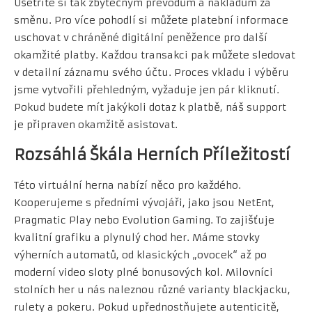
Ušetříte si tak zbytečným převodům a nákladům za
směnu. Pro více pohodlí si můžete platební informace
uschovat v chráněné digitální peněžence pro další
okamžité platby. Každou transakci pak můžete sledovat
v detailní záznamu svého účtu. Proces vkladu i výběru
jsme vytvořili přehledným, vyžaduje jen pár kliknutí.
Pokud budete mít jakýkoli dotaz k platbě, náš support
je připraven okamžitě asistovat.
Rozsáhlá Škála Herních Příležitostí
Této virtuální herna nabízí něco pro každého.
Kooperujeme s předními vývojáři, jako jsou NetEnt,
Pragmatic Play nebo Evolution Gaming. To zajišťuje
kvalitní grafiku a plynulý chod her. Máme stovky
výherních automatů, od klasických „ovocek“ až po
moderní video sloty plné bonusových kol. Milovníci
stolních her u nás naleznou různé varianty blackjacku,
rulety a pokeru. Pokud upřednostňujete autenticitě,