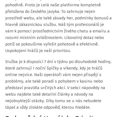
pohodlně. Proto je celá naše platforma kompletně
přeložena do českého jazyka. To zahrnuje nejen
prostředí webu, ale také zásady her, podmínky bonusů a
hlavně zákaznickou službu. Náš tým profesionálů je
vám k pomoci prostřednictvím živého chatu a emailu a
rozumí místním zvláštnostem. Libovolný dotaz nebo
potíž se pokoušíme vyřešit pohotově a efektivně.
Uspokojení hráčů je naší prioritou.
Služba je k dispozici 7 dní v týdnu po dlouhodobé hodiny,
které zahrnují i noční špičky a víkendy, kdy je hráčů
online nejvíce. Naši operátoři vám nejen přispějí s
problémy, ale také poradí s pohybem v kasinu nebo
představí pravidla určitých akcí. V sekci nápovědy na
webu najdete také detailní články a návody na
nejobvyklejší otázky. Díky tomu se u nás nebudete
tápat a vždy získáte odpověď, kterou hledáte.