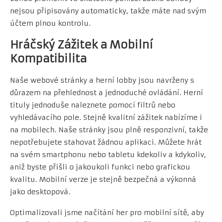
nejsou připisovány automaticky, takže máte nad svým
účtem plnou kontrolu.
Hráčský Zážitek a Mobilní
Kompatibilita
Naše webové stránky a herní lobby jsou navrženy s
důrazem na přehlednost a jednoduché ovládání. Herní
tituly jednoduše naleznete pomocí filtrů nebo
vyhledávacího pole. Stejně kvalitní zážitek nabízíme i
na mobilech. Naše stránky jsou plně responzivní, takže
nepotřebujete stahovat žádnou aplikaci. Můžete hrát
na svém smartphonu nebo tabletu kdekoliv a kdykoliv,
aniž byste přišli o jakoukoli funkci nebo grafickou
kvalitu. Mobilní verze je stejně bezpečná a výkonná
jako desktopová.
Optimalizovali jsme načítání her pro mobilní sítě, aby