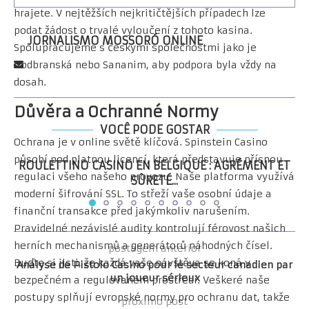
hrajete. V nejtěžších nejkritičtějších případech lze
podat žádost o trvalé vyloučení z tohoto kasina.
JORNALISMO MOSSORÓ ONLINE
Spolupracujeme s českými společnostmi jako je
Podbranská nebo Sananim, aby podpora byla vždy na
dosah.
Důvěra a Ochranné Normy
VOCÊ PODE GOSTAR
Ochrana je v online světě klíčová. Spinstein Casino
působí pod platnou licencí, která představuje přísnou
ROULETTINO CASINO EN BELGIQUE : AGRÉMENT ET
regulaci všeho našeho provozu. Naše platforma využívá
SÛRETÉ...
moderní šifrování SSL. To střeží vaše osobní údaje a
finanční transakce před jakýmkoliv narušením.
Pravidelné nezávislé audity kontrolují férovost našich
herních mechanismů a generátorů náhodných čísel.
postagem anterior
Buďte si jisti, že každá vaše návštěva se koná v
Analyse de Pistolo Casino pour le secteur canadien par
un joueur sérieux
bezpečném a regulovaném prostředí. Veškeré naše
postupy splňují evropské normy pro ochranu dat, takže
próximo post