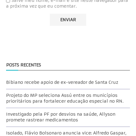
Salve meu nome, e-mail e site neste navegador para
a próxima vez que eu comentar.
POSTS RECENTES
Bibiano recebe apoio de ex-vereador de Santa Cruz
Projeto do MP seleciona Assú entre os municípios
prioritários para fortalecer educação especial no RN.
Investigado pela PF por desvios na saúde, Allyson
promete rastrear medicamentos
Isolado, Flávio Bolsonaro anuncia vice: Alfredo Gaspar,