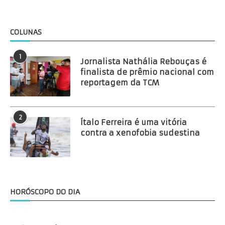
COLUNAS
1
Jornalista Nathália Rebouças é
finalista de prêmio nacional com
reportagem da TCM
2
Ítalo Ferreira é uma vitória
contra a xenofobia sudestina
HORÓSCOPO DO DIA