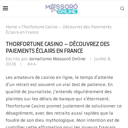
Home
»
Thorfortune Casino – Découvrez des Paiements
Éclairs en France
THORFORTUNE CASINO – DÉCOUVREZ DES
PAIEMENTS ÉCLAIRS EN FRANCE
Escrito por
Jornalismo Mossoró Online
junho 8,
2026
A+
A-
Les amateurs de casino en ligne, le temps d’attente
d’un retrait est souvent un vrai test de patience. En
qualité de journaliste, j’entends régulièrement des
plaintes sur les délais de banque qui s’éternisent.
Thorfortune Casino promet justement de solutionner ce
désagrément, avec des retraits aussi rapides que la
foudre de son dieu mythologique. Mon intention est de
contrôler cette affirmation pour les joueurs français,