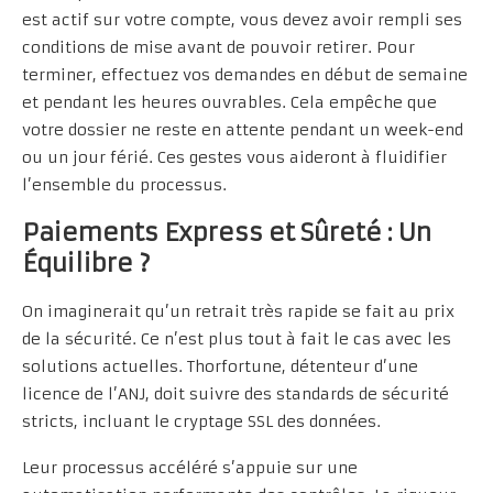
est actif sur votre compte, vous devez avoir rempli ses
conditions de mise avant de pouvoir retirer. Pour
terminer, effectuez vos demandes en début de semaine
et pendant les heures ouvrables. Cela empêche que
votre dossier ne reste en attente pendant un week-end
ou un jour férié. Ces gestes vous aideront à fluidifier
l’ensemble du processus.
Paiements Express et Sûreté : Un
Équilibre ?
On imaginerait qu’un retrait très rapide se fait au prix
de la sécurité. Ce n’est plus tout à fait le cas avec les
solutions actuelles. Thorfortune, détenteur d’une
licence de l’ANJ, doit suivre des standards de sécurité
stricts, incluant le cryptage SSL des données.
Leur processus accéléré s’appuie sur une