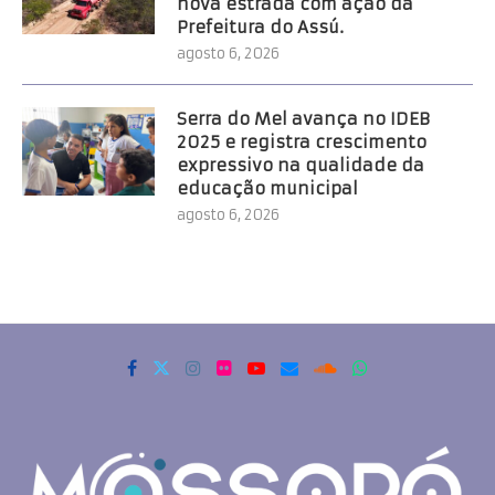
nova estrada com ação da
Prefeitura do Assú.
agosto 6, 2026
Serra do Mel avança no IDEB
2025 e registra crescimento
expressivo na qualidade da
educação municipal
agosto 6, 2026