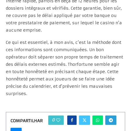
interne rapide, parfois en deçà de 12 heures pour les
dossiers intégraux et vérifiés. Cette garantie, bien sûr,
ne couvre pas le délai appliqué par votre banque ou
votre prestataire de paiement, sur lequel le casino n’a
aucune emprise.
Ce qui est essentiel, à mon avis, c’est la méthode dont
ces informations sont communiquées. Un bon
opérateur doit séparer son propre temps de traitement
des délais externes estimés. Thorfortune semble agir
en toute honnêteté en précisant chaque étape. Cette
honnêteté permet aux joueurs de se faire une idée
précise du calendrier, et d’prévenir les mauvaises
surprises.
0
COMPARTILHAR