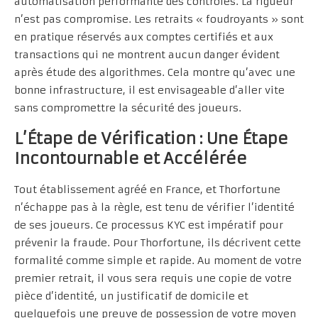
automatisation performante des contrôles. La rigueur
n’est pas compromise. Les retraits « foudroyants » sont
en pratique réservés aux comptes certifiés et aux
transactions qui ne montrent aucun danger évident
après étude des algorithmes. Cela montre qu’avec une
bonne infrastructure, il est envisageable d’aller vite
sans compromettre la sécurité des joueurs.
L’Étape de Vérification : Une Étape
Incontournable et Accélérée
Tout établissement agréé en France, et Thorfortune
n’échappe pas à la règle, est tenu de vérifier l’identité
de ses joueurs. Ce processus KYC est impératif pour
prévenir la fraude. Pour Thorfortune, ils décrivent cette
formalité comme simple et rapide. Au moment de votre
premier retrait, il vous sera requis une copie de votre
pièce d’identité, un justificatif de domicile et
quelquefois une preuve de possession de votre moyen