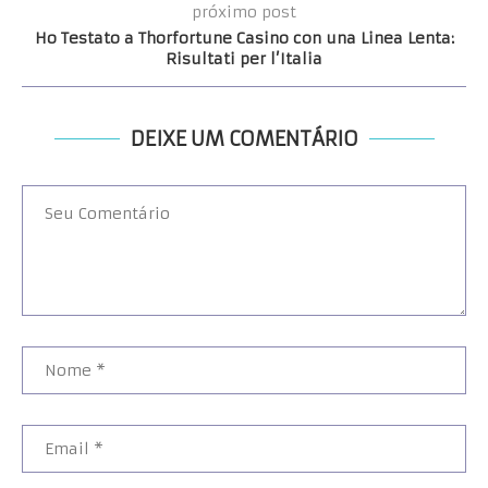
próximo post
Ho Testato a Thorfortune Casino con una Linea Lenta:
Risultati per l’Italia
DEIXE UM COMENTÁRIO