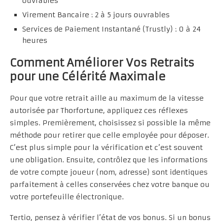
ouvrables
Virement Bancaire : 2 à 5 jours ouvrables
Services de Paiement Instantané (Trustly) : 0 à 24
heures
Comment Améliorer Vos Retraits
pour une Célérité Maximale
Pour que votre retrait aille au maximum de la vitesse
autorisée par Thorfortune, appliquez ces réflexes
simples. Premièrement, choisissez si possible la même
méthode pour retirer que celle employée pour déposer.
C’est plus simple pour la vérification et c’est souvent
une obligation. Ensuite, contrôlez que les informations
de votre compte joueur (nom, adresse) sont identiques
parfaitement à celles conservées chez votre banque ou
votre portefeuille électronique.
Tertio, pensez à vérifier l’état de vos bonus. Si un bonus