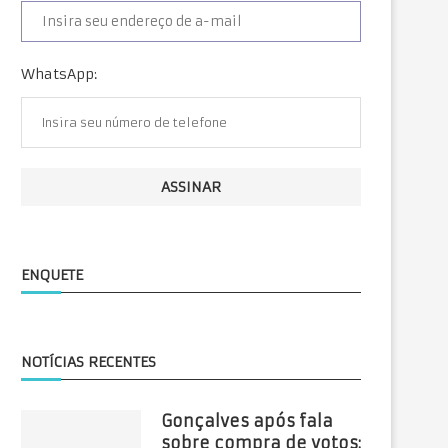
WhatsApp:
ENQUETE
NOTÍCIAS RECENTES
Gonçalves após fala
sobre compra de votos: