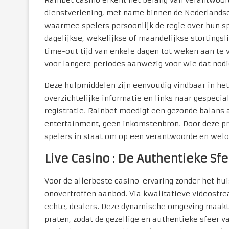
Rainbet Casino erkent het belang van verantwoor
dienstverlening, met name binnen de Nederlandse 
waarmee spelers persoonlijk de regie over hun 
dagelijkse, wekelijkse of maandelijkse stortingsli
time-out tijd van enkele dagen tot weken aan te v
voor langere periodes aanwezig voor wie dat nodi
Deze hulpmiddelen zijn eenvoudig vindbaar in he
overzichtelijke informatie en links naar gespecia
registratie. Rainbet moedigt een gezonde balans 
entertainment, geen inkomstenbron. Door deze pr
spelers in staat om op een verantwoorde en wel
Live Casino : De Authentieke Sf
Voor de allerbeste casino-ervaring zonder het hui
onovertroffen aanbod. Via kwalitatieve videostre
echte, dealers. Deze dynamische omgeving maakt 
praten, zodat de gezellige en authentieke sfeer v