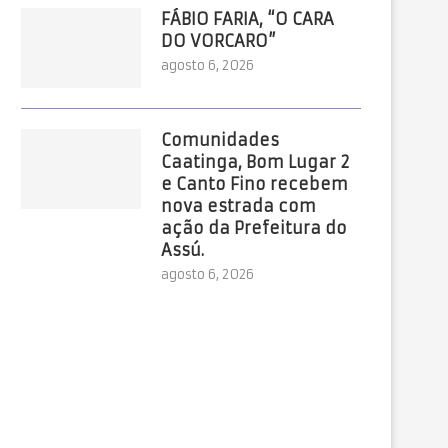
FÁBIO FARIA, “O CARA
DO VORCARO”
agosto 6, 2026
Comunidades
Caatinga, Bom Lugar 2
e Canto Fino recebem
nova estrada com
ação da Prefeitura do
Assú.
agosto 6, 2026