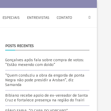
ESPECIAIS
ENTREVISTAS
CONTATO
POSTS RECENTES
Gonçalves após fala sobre compra de votos:
“Estão mexendo com doido”
“Quem conduziu a obra da engorda de ponta
Negra não pode presidir a Arsban”, diz
Samanda
Bibiano recebe apoio de ex-vereador de Santa
Cruz e fortalece presença na região do Trairi
FÁBIO FARIA, “O CARA DO VORCARO”