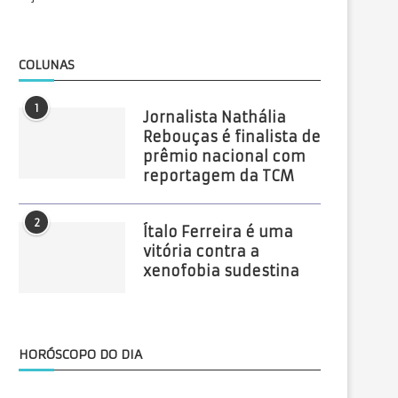
COLUNAS
1
Jornalista Nathália
Rebouças é finalista de
prêmio nacional com
reportagem da TCM
2
Ítalo Ferreira é uma
vitória contra a
xenofobia sudestina
HORÓSCOPO DO DIA