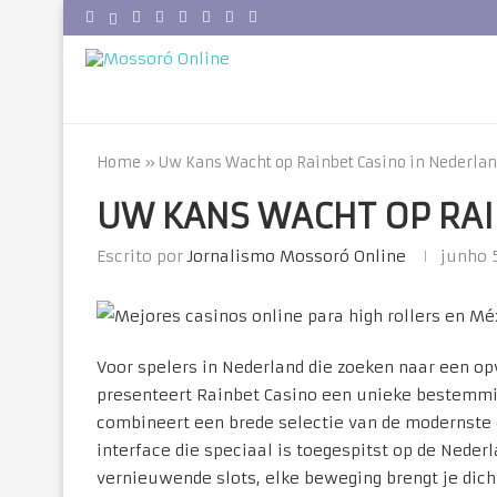
Home
»
Uw Kans Wacht op Rainbet Casino in Nederla
UW KANS WACHT OP RAI
Escrito por
Jornalismo Mossoró Online
junho 
Voor spelers in Nederland die zoeken naar een o
presenteert Rainbet Casino een unieke bestemm
combineert een brede selectie van de modernste 
interface die speciaal is toegespitst op de Neder
vernieuwende slots, elke beweging brengt je dicht