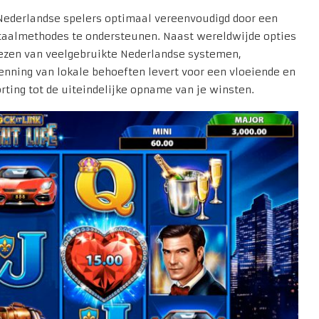
 Nederlandse spelers optimaal vereenvoudigd door een
taalmethodes te ondersteunen. Naast wereldwijde opties
kiezen van veelgebruikte Nederlandse systemen,
enning van lokale behoeften levert voor een vloeiende en
rting tot de uiteindelijke opname van je winsten.