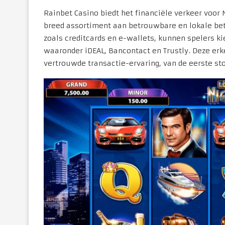
Rainbet Casino biedt het financiële verkeer voor
breed assortiment aan betrouwbare en lokale be
zoals creditcards en e-wallets, kunnen spelers 
waaronder iDEAL, Bancontact en Trustly. Deze erk
vertrouwde transactie-ervaring, van de eerste sto