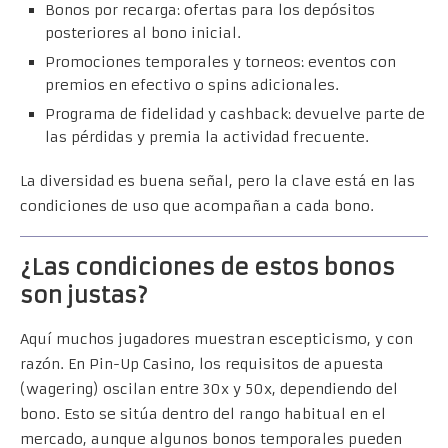
Bonos por recarga: ofertas para los depósitos
posteriores al bono inicial.
Promociones temporales y torneos: eventos con
premios en efectivo o spins adicionales.
Programa de fidelidad y cashback: devuelve parte de
las pérdidas y premia la actividad frecuente.
La diversidad es buena señal, pero la clave está en las
condiciones de uso que acompañan a cada bono.
¿Las condiciones de estos bonos
son justas?
Aquí muchos jugadores muestran escepticismo, y con
razón. En Pin-Up Casino, los requisitos de apuesta
(wagering) oscilan entre 30x y 50x, dependiendo del
bono. Esto se sitúa dentro del rango habitual en el
mercado, aunque algunos bonos temporales pueden