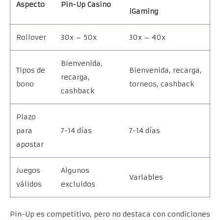
Aspecto
Pin-Up Casino
iGaming
Rollover
30x – 50x
30x – 40x
Bienvenida,
Tipos de
Bienvenida, recarga,
recarga,
bono
torneos, cashback
cashback
Plazo
para
7-14 días
7-14 días
apostar
Juegos
Algunos
Variables
válidos
excluidos
Pin-Up es competitivo, pero no destaca con condiciones