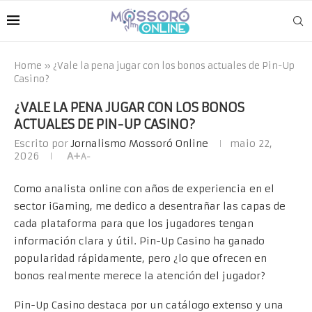
Home
»
¿Vale la pena jugar con los bonos actuales de Pin-Up
Casino?
¿VALE LA PENA JUGAR CON LOS BONOS
ACTUALES DE PIN-UP CASINO?
Escrito por
Jornalismo Mossoró Online
maio 22,
2026
A+
A-
Como analista online con años de experiencia en el
sector iGaming, me dedico a desentrañar las capas de
cada plataforma para que los jugadores tengan
información clara y útil. Pin-Up Casino ha ganado
popularidad rápidamente, pero ¿lo que ofrecen en
bonos realmente merece la atención del jugador?
Pin-Up Casino destaca por un catálogo extenso y una