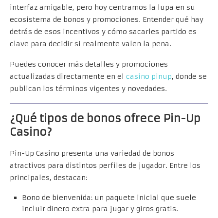
interfaz amigable, pero hoy centramos la lupa en su
ecosistema de bonos y promociones. Entender qué hay
detrás de esos incentivos y cómo sacarles partido es
clave para decidir si realmente valen la pena.
Puedes conocer más detalles y promociones
actualizadas directamente en el
casino pinup
, donde se
publican los términos vigentes y novedades.
¿Qué tipos de bonos ofrece Pin-Up
Casino?
Pin-Up Casino presenta una variedad de bonos
atractivos para distintos perfiles de jugador. Entre los
principales, destacan:
Bono de bienvenida: un paquete inicial que suele
incluir dinero extra para jugar y giros gratis.