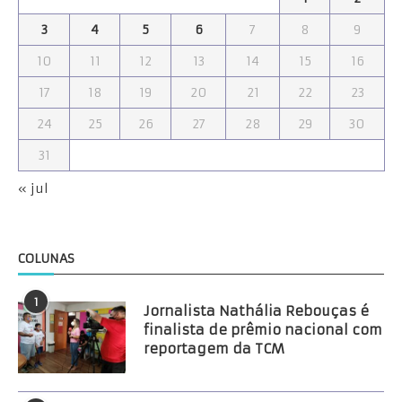
3
4
5
6
7
8
9
10
11
12
13
14
15
16
17
18
19
20
21
22
23
24
25
26
27
28
29
30
31
« jul
COLUNAS
1
Jornalista Nathália Rebouças é
finalista de prêmio nacional com
reportagem da TCM