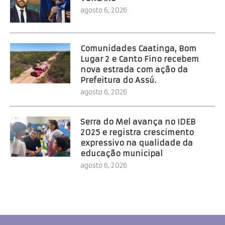
agosto 6, 2026
Comunidades Caatinga, Bom
Lugar 2 e Canto Fino recebem
nova estrada com ação da
Prefeitura do Assú.
agosto 6, 2026
Serra do Mel avança no IDEB
2025 e registra crescimento
expressivo na qualidade da
educação municipal
agosto 6, 2026