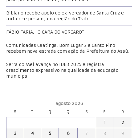
Bibiano recebe apoio de ex-vereador de Santa Cruz e
fortalece presença na região do Trairi
FÁBIO FARIA, “O CARA DO VORCARO”
Comunidades Caatinga, Bom Lugar 2 e Canto Fino
recebem nova estrada com ação da Prefeitura do Assú.
Serra do Mel avança no IDEB 2025 e registra
crescimento expressivo na qualidade da educação
municipal
agosto 2026
S
T
Q
Q
S
S
D
1
2
3
4
5
6
7
8
9