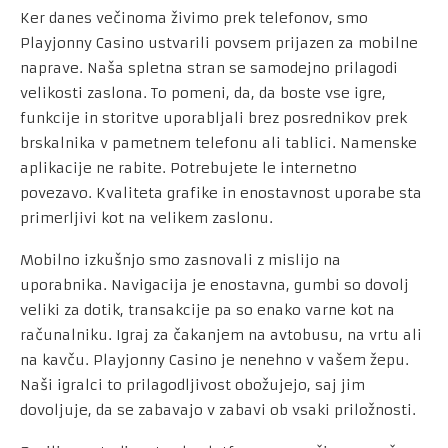
Ker danes večinoma živimo prek telefonov, smo
Playjonny Casino ustvarili povsem prijazen za mobilne
naprave. Naša spletna stran se samodejno prilagodi
velikosti zaslona. To pomeni, da, da boste vse igre,
funkcije in storitve uporabljali brez posrednikov prek
brskalnika v pametnem telefonu ali tablici. Namenske
aplikacije ne rabite. Potrebujete le internetno
povezavo. Kvaliteta grafike in enostavnost uporabe sta
primerljivi kot na velikem zaslonu.
Mobilno izkušnjo smo zasnovali z mislijo na
uporabnika. Navigacija je enostavna, gumbi so dovolj
veliki za dotik, transakcije pa so enako varne kot na
računalniku. Igraj za čakanjem na avtobusu, na vrtu ali
na kavču. Playjonny Casino je nenehno v vašem žepu.
Naši igralci to prilagodljivost obožujejo, saj jim
dovoljuje, da se zabavajo v zabavi ob vsaki priložnosti.