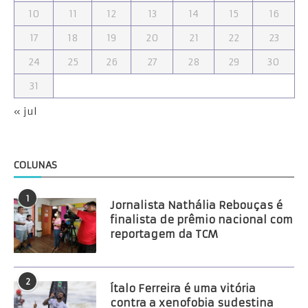
10
11
12
13
14
15
16
17
18
19
20
21
22
23
24
25
26
27
28
29
30
31
« jul
COLUNAS
1
Jornalista Nathália Rebouças é
finalista de prêmio nacional com
reportagem da TCM
2
Ítalo Ferreira é uma vitória
contra a xenofobia sudestina