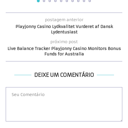
postagem anterior
Playjonny Casino Lydkvalitet Vurderet af Dansk
Lydentusiast
próximo post
Live Balance Tracker Playjonny Casino Monitors Bonus
Funds for Australia
DEIXE UM COMENTÁRIO