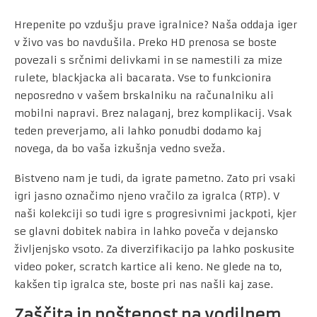
Hrepenite po vzdušju prave igralnice? Naša oddaja iger
v živo vas bo navdušila. Preko HD prenosa se boste
povezali s srčnimi delivkami in se namestili za mize
rulete, blackjacka ali bacarata. Vse to funkcionira
neposredno v vašem brskalniku na računalniku ali
mobilni napravi. Brez nalaganj, brez komplikacij. Vsak
teden preverjamo, ali lahko ponudbi dodamo kaj
novega, da bo vaša izkušnja vedno sveža.
Bistveno nam je tudi, da igrate pametno. Zato pri vsaki
igri jasno označimo njeno vračilo za igralca (RTP). V
naši kolekciji so tudi igre s progresivnimi jackpoti, kjer
se glavni dobitek nabira in lahko poveča v dejansko
življenjsko vsoto. Za diverzifikacijo pa lahko poskusite
video poker, scratch kartice ali keno. Ne glede na to,
kakšen tip igralca ste, boste pri nas našli kaj zase.
Zaščita in poštenost na vodilnem