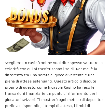
Scegliere un casinò online vuol dire spesso valutare la
celerità con cui si trasferiscono i soldi. Per me, è la
differenza tra una serata di gioco divertente e una
piena di attese estenuanti. Questo articolo discute
proprio di questo: come Incaspin Casino ha reso le
transazioni finanziarie un punto di riferimento per i
giocatori svizzeri. Ti mostrerò ogni metodo di deposito e
prelievo disponibile, i tempi di attesa, i limiti di