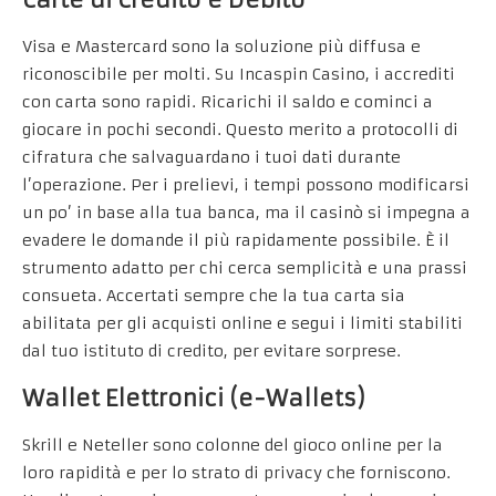
Visa e Mastercard sono la soluzione più diffusa e
riconoscibile per molti. Su Incaspin Casino, i accrediti
con carta sono rapidi. Ricarichi il saldo e cominci a
giocare in pochi secondi. Questo merito a protocolli di
cifratura che salvaguardano i tuoi dati durante
l’operazione. Per i prelievi, i tempi possono modificarsi
un po’ in base alla tua banca, ma il casinò si impegna a
evadere le domande il più rapidamente possibile. È il
strumento adatto per chi cerca semplicità e una prassi
consueta. Accertati sempre che la tua carta sia
abilitata per gli acquisti online e segui i limiti stabiliti
dal tuo istituto di credito, per evitare sorprese.
Wallet Elettronici (e-Wallets)
Skrill e Neteller sono colonne del gioco online per la
loro rapidità e per lo strato di privacy che forniscono.