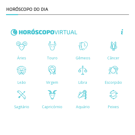
HORÓSCOPO DO DIA