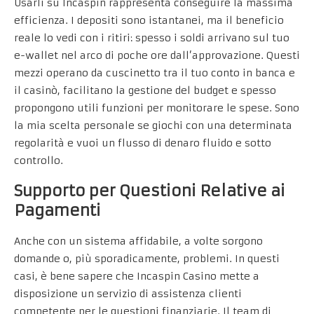
Usarli su Incaspin rappresenta conseguire la massima
efficienza. I depositi sono istantanei, ma il beneficio
reale lo vedi con i ritiri: spesso i soldi arrivano sul tuo
e-wallet nel arco di poche ore dall’approvazione. Questi
mezzi operano da cuscinetto tra il tuo conto in banca e
il casinò, facilitano la gestione del budget e spesso
propongono utili funzioni per monitorare le spese. Sono
la mia scelta personale se giochi con una determinata
regolarità e vuoi un flusso di denaro fluido e sotto
controllo.
Supporto per Questioni Relative ai
Pagamenti
Anche con un sistema affidabile, a volte sorgono
domande o, più sporadicamente, problemi. In questi
casi, è bene sapere che Incaspin Casino mette a
disposizione un servizio di assistenza clienti
competente per le questioni finanziarie. Il team di