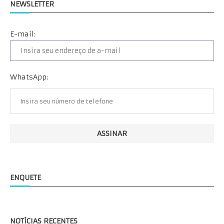
NEWSLETTER
E-mail:
WhatsApp:
ENQUETE
NOTÍCIAS RECENTES