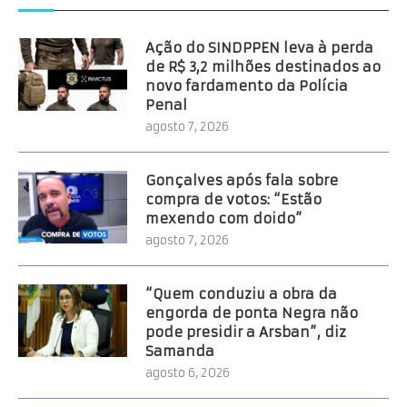
Ação do SINDPPEN leva à perda
de R$ 3,2 milhões destinados ao
novo fardamento da Polícia
Penal
agosto 7, 2026
Gonçalves após fala sobre
compra de votos: “Estão
mexendo com doido”
agosto 7, 2026
“Quem conduziu a obra da
engorda de ponta Negra não
pode presidir a Arsban”, diz
Samanda
agosto 6, 2026