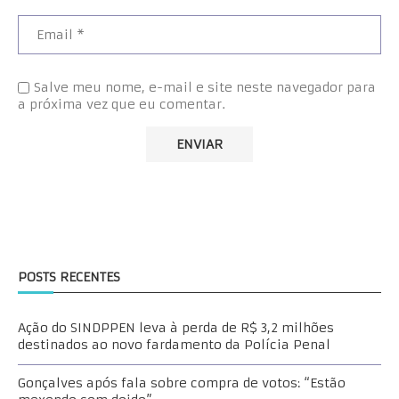
Salve meu nome, e-mail e site neste navegador para
a próxima vez que eu comentar.
POSTS RECENTES
Ação do SINDPPEN leva à perda de R$ 3,2 milhões
destinados ao novo fardamento da Polícia Penal
Gonçalves após fala sobre compra de votos: “Estão