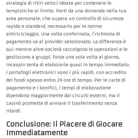
strategia di ritiri veloci ideata per contenere le
tempistiche al limite. Parti da una domanda nella tua
area personale, che supera un controllo di sicurezza
rapido e standard, necessario per le norme
antiriciclaggio. Una volta confermata, l’richiesta di
pagamento va al provider selezionato. La differenza è
qui: mentre altre società raccolgono le operazioni e le
gestiscono a gruppi, forse una sola volta al giorno,
Incaspin tenta di elaborarle quasi in tempo immediato.
I portafogli elettronici sono i più rapidi, con accredito
dei fondi spesso entro 24 ore di tempo. Per le carte di
pagamento e i bonifici, i tempi di elaborazione
dipendono maggiormente dai circuiti esterni, ma il
casinò promette di avviare il trasferimento senza
ritardi.
Conclusione: Il Piacere di Giocare
Immediatamente