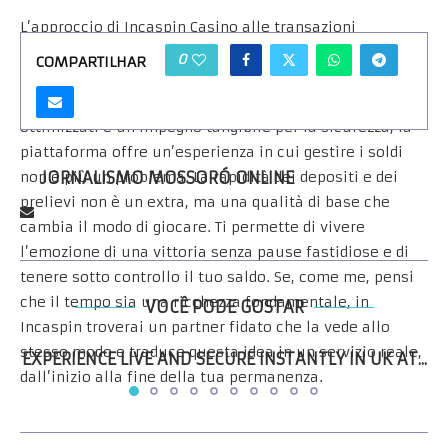
L’approccio di Incaspin Casino alle transazioni
finanziarie per la Svizzera si distingue per una filosofia
0
COMPARTILHAR
definita, che mette il giocatore al centro. Unendo una
selezione mirata di metodi di pagamento, processi
ottimizzati e un impegno tangibile per la sicurezza, la
piattaforma offre un’esperienza in cui gestire i soldi
non è più un problema. La rapidità dei depositi e dei
JORNALISMO MOSSORÓ ONLINE
prelievi non è un extra, ma una qualità di base che
cambia il modo di giocare. Ti permette di vivere
l’emozione di una vittoria senza pause fastidiose e di
tenere sotto controllo il tuo saldo. Se, come me, pensi
che il tempo sia una ricchezza fondamentale, in
VOCÊ PODE GOSTAR
Incaspin troverai un partner fidato che la vede allo
stesso modo e traduce questa idea in un servizio reale,
EXPERIENCE LIVE AND SECURE INSTANTLY IN UK AT...
dall’inizio alla fine della tua permanenza.