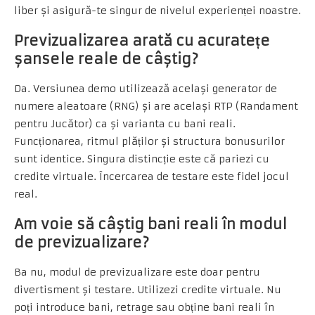
liber și asigură-te singur de nivelul experienței noastre.
Previzualizarea arată cu acuratețe
șansele reale de câștig?
Da. Versiunea demo utilizează același generator de
numere aleatoare (RNG) și are același RTP (Randament
pentru Jucător) ca și varianta cu bani reali.
Funcționarea, ritmul plăților și structura bonusurilor
sunt identice. Singura distincție este că pariezi cu
credite virtuale. Încercarea de testare este fidel jocul
real.
Am voie să câștig bani reali în modul
de previzualizare?
Ba nu, modul de previzualizare este doar pentru
divertisment și testare. Utilizezi credite virtuale. Nu
poți introduce bani, retrage sau obține bani reali în