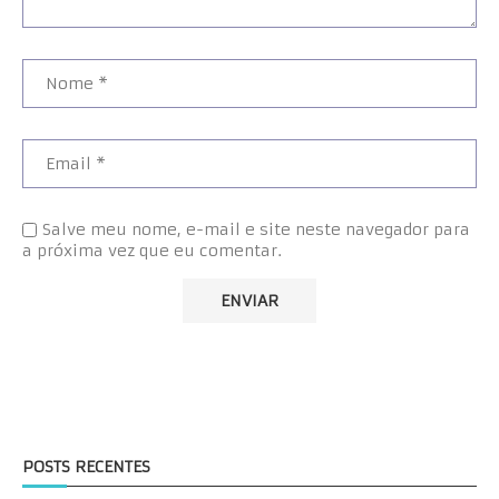
Salve meu nome, e-mail e site neste navegador para
a próxima vez que eu comentar.
POSTS RECENTES