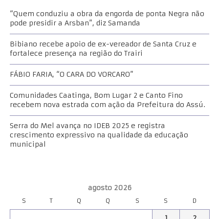
“Quem conduziu a obra da engorda de ponta Negra não
pode presidir a Arsban”, diz Samanda
Bibiano recebe apoio de ex-vereador de Santa Cruz e
fortalece presença na região do Trairi
FÁBIO FARIA, “O CARA DO VORCARO”
Comunidades Caatinga, Bom Lugar 2 e Canto Fino
recebem nova estrada com ação da Prefeitura do Assú.
Serra do Mel avança no IDEB 2025 e registra
crescimento expressivo na qualidade da educação
municipal
agosto 2026
S
T
Q
Q
S
S
D
1
2