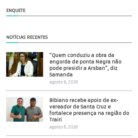
ENQUETE
NOTÍCIAS RECENTES
“Quem conduziu a obra da
engorda de ponta Negra não
pode presidir a Arsban”, diz
Samanda
agosto 6, 2026
Bibiano recebe apoio de ex-
vereador de Santa Cruz e
fortalece presença na região do
Trairi
agosto 6, 2026