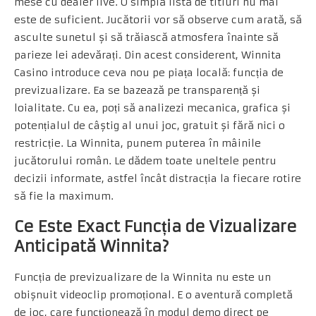
mese cu dealer live. O simplă listă de titluri nu mai
este de suficient. Jucătorii vor să observe cum arată, să
asculte sunetul și să trăiască atmosfera înainte să
parieze lei adevărați. Din acest considerent, Winnita
Casino introduce ceva nou pe piața locală: funcția de
previzualizare. Ea se bazează pe transparență și
loialitate. Cu ea, poți să analizezi mecanica, grafica și
potențialul de câștig al unui joc, gratuit și fără nici o
restricție. La Winnita, punem puterea în mâinile
jucătorului român. Le dădem toate uneltele pentru
decizii informate, astfel încât distracția la fiecare rotire
să fie la maximum.
Ce Este Exact Funcția de Vizualizare
Anticipată Winnita?
Funcția de previzualizare de la Winnita nu este un
obișnuit videoclip promoțional. E o aventură completă
de joc, care funcționează în modul demo direct pe