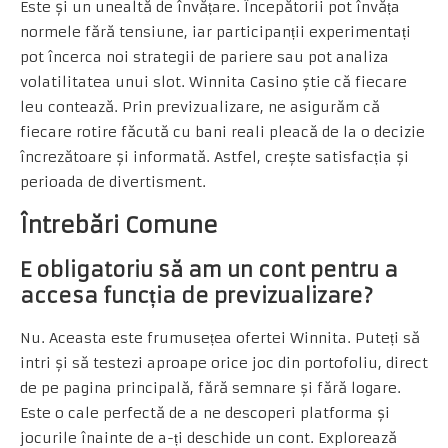
Este și un unealtă de învățare. Începătorii pot învăța
normele fără tensiune, iar participanții experimentați
pot încerca noi strategii de pariere sau pot analiza
volatilitatea unui slot. Winnita Casino știe că fiecare
leu contează. Prin previzualizare, ne asigurăm că
fiecare rotire făcută cu bani reali pleacă de la o decizie
încrezătoare și informată. Astfel, crește satisfacția și
perioada de divertisment.
Întrebări Comune
E obligatoriu să am un cont pentru a
accesa funcția de previzualizare?
Nu. Aceasta este frumusețea ofertei Winnita. Puteți să
intri și să testezi aproape orice joc din portofoliu, direct
de pe pagina principală, fără semnare și fără logare.
Este o cale perfectă de a ne descoperi platforma și
jocurile înainte de a-ți deschide un cont. Explorează