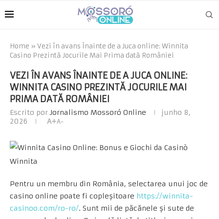
Home
»
Vezi în avans Înainte de a Juca online: Winnita
Casino Prezintă Jocurile Mai Prima dată României
VEZI ÎN AVANS ÎNAINTE DE A JUCA ONLINE:
WINNITA CASINO PREZINTĂ JOCURILE MAI
PRIMA DATĂ ROMÂNIEI
Escrito por
Jornalismo Mossoró Online
junho 8,
2026
A+
A-
Pentru un membru din România, selectarea unui joc de
casino online poate fi copleșitoare
https://winnita-
casinoo.com/ro-ro/
. Sunt mii de păcănele și sute de