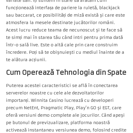
variate săli. Îți suntem în stare să arătăm cum
funcționează interfața de pariere la ruletă, blackjack
sau baccarat, ce posibilități de miză există și care este
atmosfera la mesele destinate jucătorilor români.
Acest lucru reduce teama de necunoscut și te face să
te simți mai în starea tău când intri pentru prima dată
într-o sală live. Este o altă cale prin care construim
încredere. Poți să te obișnuiești cu mediul înainte de a
te alătura acțiunii.
Cum Operează Tehnologia din Spate
Puterea acestei caracteristici se află în conectarea
serverelor noastre cu cele ale dezvoltatorilor
importanți. Winnita Casino lucrează cu developeri
precum NetEnt, Pragmatic Play, Play’n GO și EGT, care
oferă versiuni demo complete ale jocurilor. Când apeși
pe butonul de previzualizare, platforma noastră
activează instantaneu versiunea demo, folosind credite