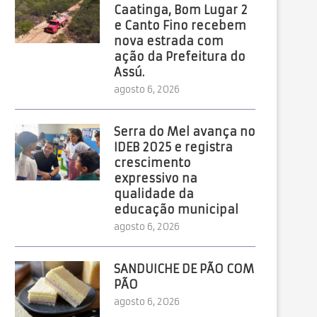
CALOTE: ALLYSON BEZERRA FOI
MUTIRÃO OFERECE SERVI
Caatinga, Bom Lugar 2
OBRIGADO PELA JUSTIÇA A...
DOCUMENTAÇÃO E CIDA
e Canto Fino recebem
PARA...
nova estrada com
ação da Prefeitura do
Assú.
agosto 6, 2026
Serra do Mel avança no
IDEB 2025 e registra
crescimento
expressivo na
qualidade da
educação municipal
agosto 6, 2026
SANDUICHE DE PÃO COM
PÃO
agosto 6, 2026