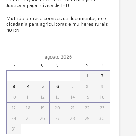
Justiça a pagar dívida de IPTU
Mutirão oferece serviços de documentação e
cidadania para agricultoras e mulheres rurais
no RN
agosto 2026
S
T
Q
Q
S
S
D
1
2
3
4
5
6
7
8
9
10
11
12
13
14
15
16
17
18
19
20
21
22
23
24
25
26
27
28
29
30
31