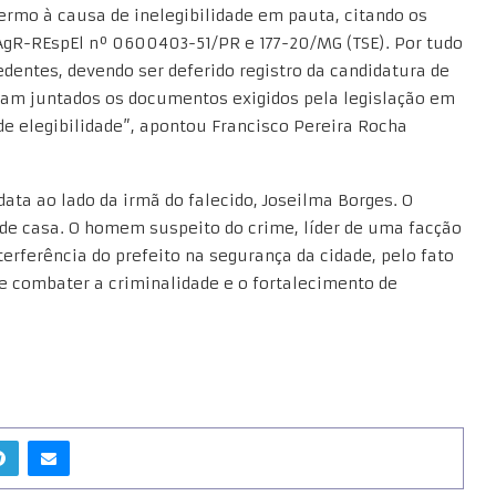
termo à causa de inelegibilidade em pauta, citando os
 AgR-REspEl nº 0600403-51/PR e 177-20/MG (TSE). Por tudo
entes, devendo ser deferido registro da candidatura de
oram juntados os documentos exigidos pela legislação em
de elegibilidade”, apontou Francisco Pereira Rocha
ata ao lado da irmã do falecido, Joseilma Borges. O
o de casa. O homem suspeito do crime, líder de uma facção
terferência do prefeito na segurança da cidade, pelo fato
 de combater a criminalidade e o fortalecimento de