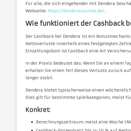
Für alle, die sich eingehender mit Dendera beschä
Webseite:
https://denderacasinos.de/
.
Wie funktioniert der Cashback 
Der Cashback bei Dendera ist ein Bonusmechanism
Nettoverluste innerhalb eines festgelegten Zeitr
Einzahlungsboni ist Cashback eine Art Versicherun
In der Praxis bedeutet das: Wenn Sie an einem Ta
erhalten Sie einen Teil dieses Verlusts zurück auf
länger stabil.
Dendera bietet typischerweise einen wöchentliche
Dies gilt für bestimmte Spielkategorien, meist fü
Konkret:
Berechnungszeitraum: meist eine Woche (Mo
Cashback-Prozentsatz: bis zu 10 % auf Netto