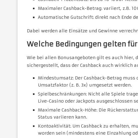
Maximaler Cashback-Betrag: variiert, z.B. 1
Automatische Gutschrift: direkt nach Ende 
Dabei werden alle Einsätze und Gewinne verrechnet
Welche Bedingungen gelten für
Wie bei allen Bonusangeboten gilt es auch hier,
sichergestellt, dass der Cashback auch wirklich a
Mindestumsatz: Der Cashback-Betrag muss of
Umsatzfaktor (z. B. 3x) umgesetzt werden.
Spielbeschränkungen: Nicht alle Spiele trag
Live-Casino oder Jackpots ausgeschlossen s
Maximale Cashback-Höhe: Die Rückerstattung
Status variieren kann.
Kontoaktivität: Um Cashback zu erhalten, mu
worden sein (mindestens eine Einzahlung od