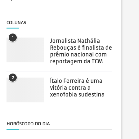
COLUNAS
1
Jornalista Nathália
Rebouças é finalista de
prêmio nacional com
reportagem da TCM
2
Ítalo Ferreira é uma
vitória contra a
xenofobia sudestina
HORÓSCOPO DO DIA