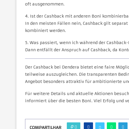
oft ausgenommen.
4. Ist der Cashback mit anderen Boni kombinierba
In den meisten Fällen nein, Cashback gilt separ
kombiniert werden.
5. Was passiert, wenn ich während der Cashback
Dann entfällt der Anspruch auf Cashback, da Kont
Der Cashback bei Dendera bietet eine faire Möglic
teilweise auszugleichen. Die transparenten Bed
Angebot besonders attraktiv für ambitionierte u
Für weitere Details und aktuelle Aktionen besuc
informiert über die besten Boni. Viel Erfolg und 
0
COMPARTILHAR