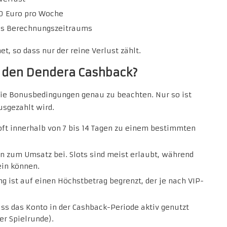
00 Euro pro Woche
des Berechnungszeitraums
, so dass nur der reine Verlust zählt.
 den Dendera Cashback?
 die Bonusbedingungen genau zu beachten. Nur so ist
usgezahlt wird.
t innerhalb von 7 bis 14 Tagen zu einem bestimmten
en zum Umsatz bei. Slots sind meist erlaubt, während
ein können.
 ist auf einen Höchstbetrag begrenzt, der je nach VIP-
ss das Konto in der Cashback-Periode aktiv genutzt
er Spielrunde).