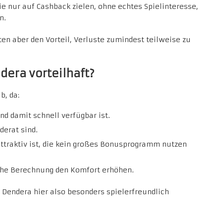
e nur auf Cashback zielen, ohne echtes Spielinteresse,
n.
ten aber den Vorteil, Verluste zumindest teilweise zu
dera vorteilhaft?
b, da:
d damit schnell verfügbar ist.
erat sind.
ttraktiv ist, die kein großes Bonusprogramm nutzen
che Berechnung den Komfort erhöhen.
t Dendera hier also besonders spielerfreundlich