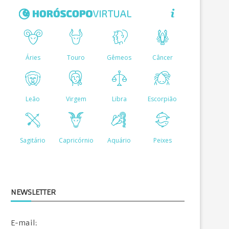
NEWSLETTER
E-mail: