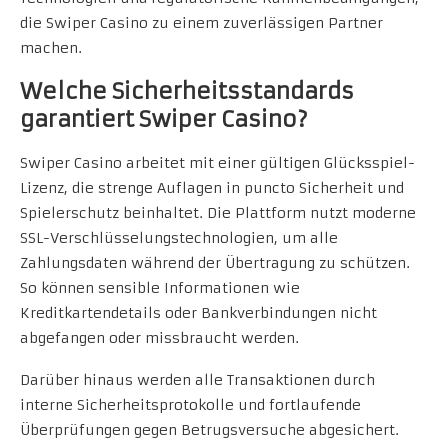
die Swiper Casino zu einem zuverlässigen Partner
machen.
Welche Sicherheitsstandards
garantiert Swiper Casino?
Swiper Casino arbeitet mit einer gültigen Glücksspiel-
Lizenz, die strenge Auflagen in puncto Sicherheit und
Spielerschutz beinhaltet. Die Plattform nutzt moderne
SSL-Verschlüsselungstechnologien, um alle
Zahlungsdaten während der Übertragung zu schützen.
So können sensible Informationen wie
Kreditkartendetails oder Bankverbindungen nicht
abgefangen oder missbraucht werden.
Darüber hinaus werden alle Transaktionen durch
interne Sicherheitsprotokolle und fortlaufende
Überprüfungen gegen Betrugsversuche abgesichert.