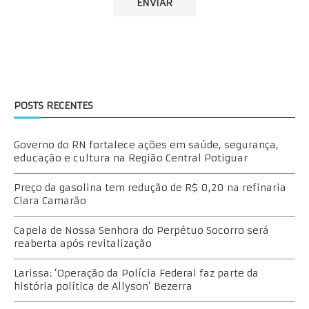
POSTS RECENTES
Governo do RN fortalece ações em saúde, segurança,
educação e cultura na Região Central Potiguar
Preço da gasolina tem redução de R$ 0,20 na refinaria
Clara Camarão
Capela de Nossa Senhora do Perpétuo Socorro será
reaberta após revitalização
Larissa: ‘Operação da Polícia Federal faz parte da
história política de Allyson’ Bezerra