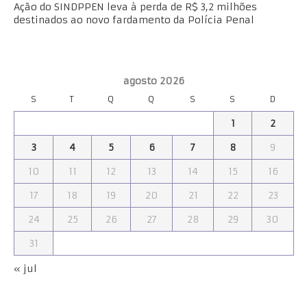
Ação do SINDPPEN leva à perda de R$ 3,2 milhões
destinados ao novo fardamento da Polícia Penal
agosto 2026
S
T
Q
Q
S
S
D
1
2
3
4
5
6
7
8
9
10
11
12
13
14
15
16
17
18
19
20
21
22
23
24
25
26
27
28
29
30
31
« jul