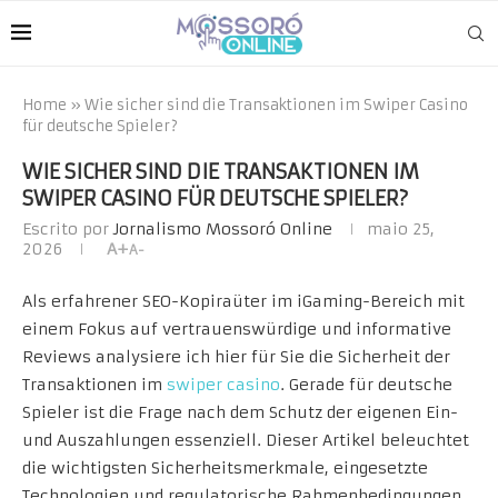
Home
»
Wie sicher sind die Transaktionen im Swiper Casino
für deutsche Spieler?
WIE SICHER SIND DIE TRANSAKTIONEN IM
SWIPER CASINO FÜR DEUTSCHE SPIELER?
Escrito por
Jornalismo Mossoró Online
maio 25,
2026
A+
A-
Als erfahrener SEO-Kopiraüter im iGaming-Bereich mit
einem Fokus auf vertrauenswürdige und informative
Reviews analysiere ich hier für Sie die Sicherheit der
Transaktionen im
swiper casino
. Gerade für deutsche
Spieler ist die Frage nach dem Schutz der eigenen Ein-
und Auszahlungen essenziell. Dieser Artikel beleuchtet
die wichtigsten Sicherheitsmerkmale, eingesetzte
Technologien und regulatorische Rahmenbedingungen,