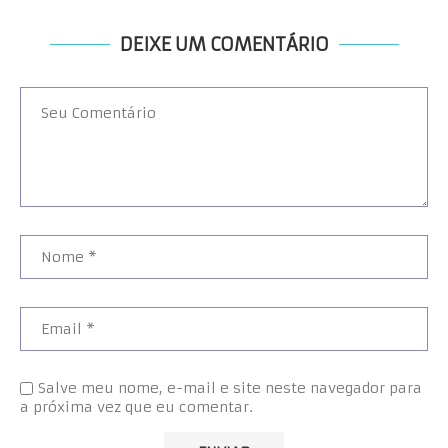
DEIXE UM COMENTÁRIO
Salve meu nome, e-mail e site neste navegador para
a próxima vez que eu comentar.