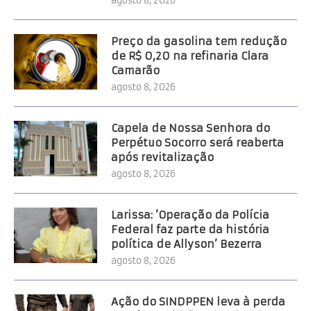
agosto 8, 2026
Preço da gasolina tem redução
de R$ 0,20 na refinaria Clara
Camarão
agosto 8, 2026
Capela de Nossa Senhora do
Perpétuo Socorro será reaberta
após revitalização
agosto 8, 2026
Larissa: ‘Operação da Polícia
Federal faz parte da história
política de Allyson’ Bezerra
agosto 8, 2026
Ação do SINDPPEN leva à perda