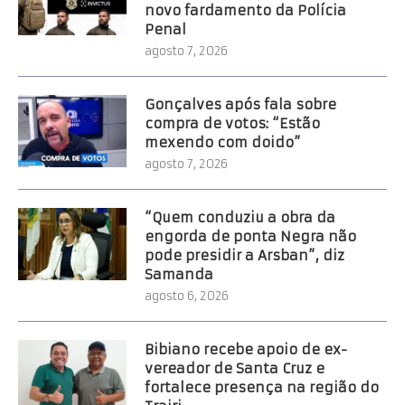
novo fardamento da Polícia
Penal
agosto 7, 2026
Gonçalves após fala sobre
compra de votos: “Estão
mexendo com doido”
agosto 7, 2026
“Quem conduziu a obra da
engorda de ponta Negra não
pode presidir a Arsban”, diz
Samanda
agosto 6, 2026
Bibiano recebe apoio de ex-
vereador de Santa Cruz e
fortalece presença na região do