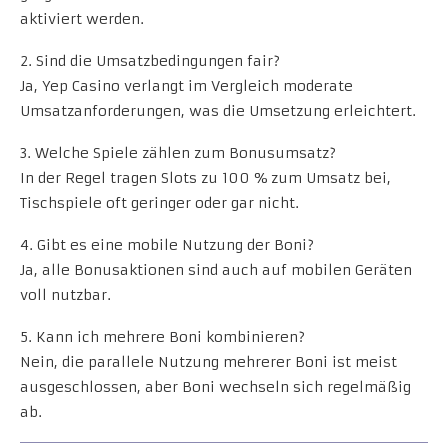
aktiviert werden.
2. Sind die Umsatzbedingungen fair?
Ja, Yep Casino verlangt im Vergleich moderate
Umsatzanforderungen, was die Umsetzung erleichtert.
3. Welche Spiele zählen zum Bonusumsatz?
In der Regel tragen Slots zu 100 % zum Umsatz bei,
Tischspiele oft geringer oder gar nicht.
4. Gibt es eine mobile Nutzung der Boni?
Ja, alle Bonusaktionen sind auch auf mobilen Geräten
voll nutzbar.
5. Kann ich mehrere Boni kombinieren?
Nein, die parallele Nutzung mehrerer Boni ist meist
ausgeschlossen, aber Boni wechseln sich regelmäßig
ab.