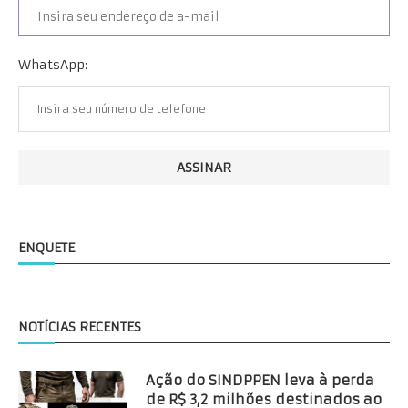
WhatsApp:
ENQUETE
NOTÍCIAS RECENTES
Ação do SINDPPEN leva à perda
de R$ 3,2 milhões destinados ao