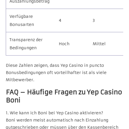
Auszahlungsbetrag
Verfügbare
4
3
Bonusarten
Transparenz der
Hoch
Mittel
Bedingungen
Diese Zahlen zeigen, dass Yep Casino in puncto
Bonusbedingungen oft vorteilhafter ist als viele
Mitbewerber.
FAQ – Häufige Fragen zu Yep Casino
Boni
1. Wie kann ich Boni bei Yep Casino aktivieren?
Boni werden meist automatisch nach Einzahlung
gutgeschrieben oder müssen über den Kassenbereich