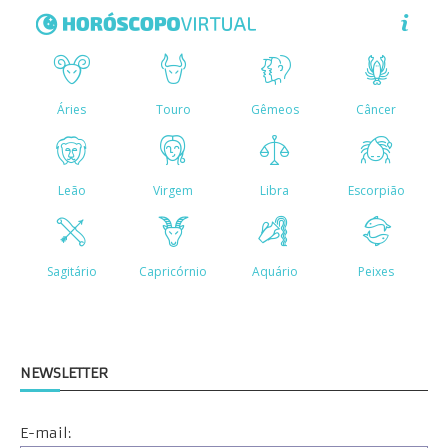
NEWSLETTER
E-mail: